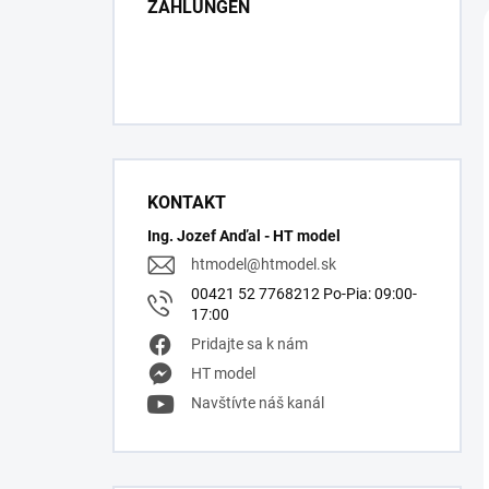
ZAHLUNGEN
KONTAKT
Ing. Jozef Anďal - HT model
htmodel
@
htmodel.sk
00421 52 7768212 Po-Pia: 09:00-
17:00
Pridajte sa k nám
HT model
Navštívte náš kanál