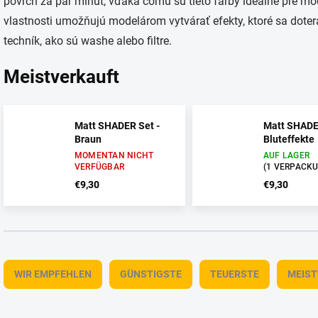
povrch za pár minút, vďaka čomu sú tieto farby ideálne pre mod
vlastnosti umožňujú modelárom vytvárať efekty, ktoré sa doter
techník, ako sú washe alebo filtre.
Meistverkauft
Matt SHADER Set -
Matt SHADE
Braun
Bluteffekte
MOMENTAN NICHT
AUF LAGER
VERFÜGBAR
(1 VERPACK
€9,30
€9,30
P
r
WIR EMPFEHLEN
GÜNSTIGSTE
TEUERSTE
MEIS
o
d
u