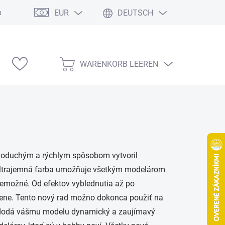
EUR
DEUTSCH
ung
Modelárske výstavy
WARENKORB LEEREN
WARENKORB
noduchým a rýchlym spôsobom vytvoril
 ultrajemná farba umožňuje všetkým modelárom
i nemožné. Od efektov vyblednutia až po
dtiene. Tento nový rad možno dokonca použiť na
S dodá vášmu modelu dynamický a zaujímavý