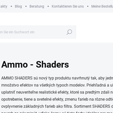
takty
Blog
Beratung
Kontaktieren Sie uns
Meine Bestell
Suchen
Ammo - Shaders
AMMO SHADERS sú nový typ produktu navrhnutý tak, aby jed
množstvo efektov na všetkých typoch modelov. Priehľadná a
uplatniť neuveriteľne realistické efekty, ktoré sa predtým zdal
opotrebenie, tiene a svetelné efekty, zmenu farieb na rôzne o
ovplyvnenie základných farieb ako filtra. Sortiment SHADER