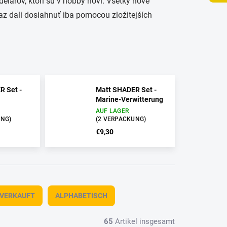
elárov, ktorí sú v hobby noví. Všetky nové
az dali dosiahnuť iba pomocou zložitejších
R Set -
Matt SHADER Set -
Marine-Verwitterung
AUF LAGER
UNG)
(2 VERPACKUNG)
€9,30
TVERKAUFT
ALPHABETISCH
65
Artikel insgesamt