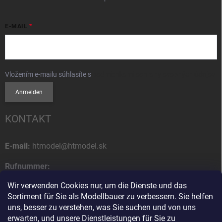
E-MAIL
Vložením e-mailu súhlasíte s
podmienkami ochrany osobných údajov
Anmelden
KONTAKT
E-mail:
htmodel@htmodel.sk
Rufnummer:
+421 (0) 52 7768 212
Wir verwenden Cookies nur, um die Dienste und das
Sortiment für Sie als Modellbauer zu verbessern. Sie helfen
Postanschrift:
uns, besser zu verstehen, was Sie suchen und von uns
HT model
erwarten, und unsere Dienstleistungen für Sie zu
Na letisko 49