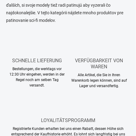
e
r
ďalších, si svoje modely tiež radi patinujú aby vyzerali čo
m
u
najdokonalejšie. V tejto kategórii nájdete mnoho produktov pre
e
n
n
patinovanie sci-fi modelov.
g
t
e
d
e
r
L
i
SCHNELLE LIEFERUNG
VERFÜGBARKEIT VON
s
WAREN
Bestellungen, die werktags vor
t
12:30 Uhr eingehen, werden in der
Alle Artikel, die Sie in Ihren
e
Regel noch am selben Tag
Warenkorb legen können, sind auf
versandt.
Lager und versandfertig.
LOYALITÄTSPROGRAMM
Registrierte Kunden erhalten bei uns einen Rabatt, dessen Höhe sich
entsprechend der Kaufhistorie erhöht. Es lohnt sich langfristig bei uns