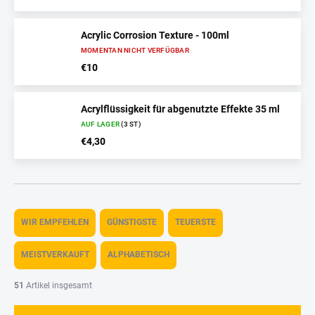
Acrylic Corrosion Texture - 100ml
MOMENTAN NICHT VERFÜGBAR
€10
Acrylflüssigkeit für abgenutzte Effekte 35 ml
AUF LAGER
(3 ST)
€4,30
P
r
WIR EMPFEHLEN
GÜNSTIGSTE
TEUERSTE
o
d
MEISTVERKAUFT
ALPHABETISCH
u
k
51
Artikel insgesamt
t
s