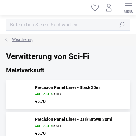
Zum
Inhalt
springen
Suchen
Weathering
Verwitterung von Sci-Fi
Meistverkauft
Precision Panel Liner - Black 30ml
AUF LAGER
(4 ST)
€5,70
Precision Panel Liner - Dark Brown 30ml
AUF LAGER
(5 ST)
€5,70