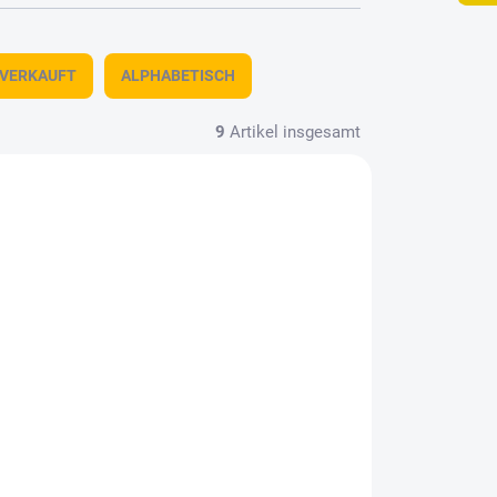
TVERKAUFT
ALPHABETISCH
9
Artikel insgesamt
612
KAVAN-AERO774808
LAGER
AUF LAGER
(1 ST)
(3 ST)
 3 x
Messingprofil T 2 x 2 x
1000 mm