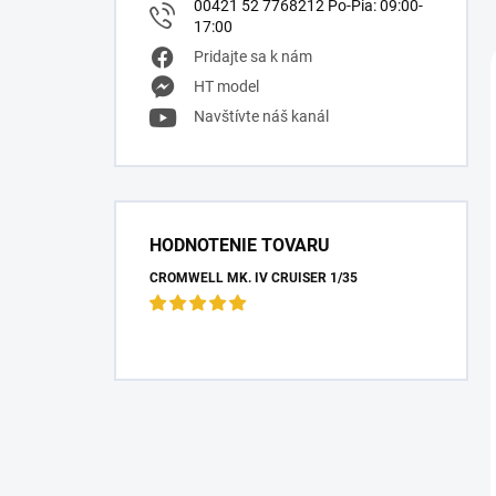
00421 52 7768212 Po-Pia: 09:00-
17:00
Pridajte sa k nám
HT model
Navštívte náš kanál
HODNOTENIE TOVARU
CROMWELL MK. IV CRUISER 1/35