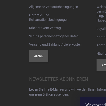
i
Allgemeine Verkaufsbedingungen
Welche
l
beim B
e
Garantie- und
Flugze
Reklamationsbedingungen
Hubsc
Rücktritt vom Vertrag
Loyal
Schutz personenbezogener Daten
Konta
Versand und Zahlung / Lieferkosten
Apoth
Häufig
Archiv
Arc
NEWSLETTER ABONNIEREN
Legen Sie Ihre E-Mail ein und wir werden Ihnen Info
unserem E-Shop zusenden.
Wir verwend