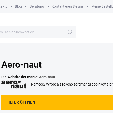
takty
Blog
Beratung
Kontaktieren Sie uns
Meine Bestell
Suchen
Aero-naut
Die Website der Marke:
Aero-naut
Nemecký výrobca širokého sortimentu doplnkov a prí
FILTER ÖFFNEN