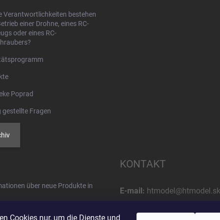
L
i
 Verantwortlichkeiten bestehen
s
etrieb einer Drohne, eines RC-
t
ugs oder eines RC-
e
hraubers?
itätsprogramm
kte
eke Poprad
 gestellte Fragen
hiv
KONTAKT
rmationen über neue Produkte in
E-mail:
htmodel@htmodel.s
Rufnummer:
en Cookies nur, um die Dienste und