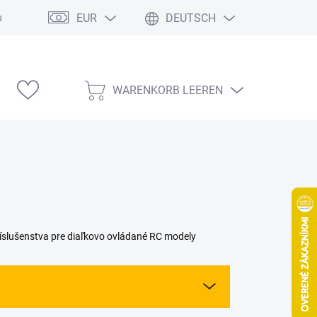
EUR
DEUTSCH
ung
Modelárske výstavy
WARENKORB LEEREN
WARENKORB
slušenstva pre diaľkovo ovládané RC modely