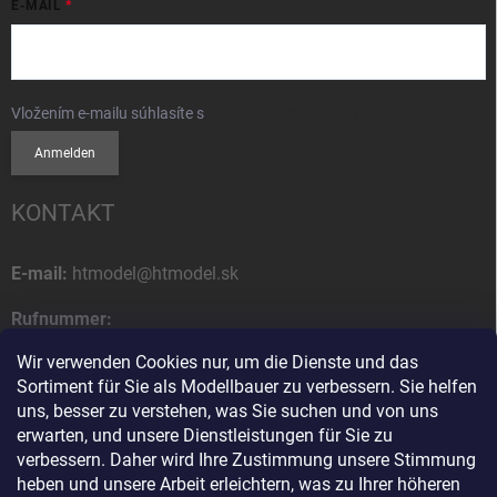
E-MAIL
Vložením e-mailu súhlasíte s
podmienkami ochrany osobných údajov
Anmelden
KONTAKT
E-mail:
htmodel@htmodel.sk
Rufnummer:
+421 (0) 52 7768 212
Wir verwenden Cookies nur, um die Dienste und das
Sortiment für Sie als Modellbauer zu verbessern. Sie helfen
Postanschrift:
uns, besser zu verstehen, was Sie suchen und von uns
HT model
erwarten, und unsere Dienstleistungen für Sie zu
Na letisko 49
verbessern. Daher wird Ihre Zustimmung unsere Stimmung
058 01 Poprad
heben und unsere Arbeit erleichtern, was zu Ihrer höheren
Slowakische Republik