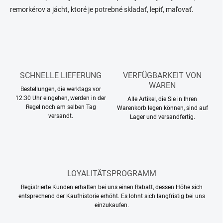
e
l
remorkérov a jácht, ktoré je potrebné skladať, lepiť, maľovať.
e
r
m
u
e
n
n
g
t
e
d
SCHNELLE LIEFERUNG
VERFÜGBARKEIT VON
e
WAREN
Bestellungen, die werktags vor
r
12:30 Uhr eingehen, werden in der
Alle Artikel, die Sie in Ihren
L
Regel noch am selben Tag
Warenkorb legen können, sind auf
i
versandt.
Lager und versandfertig.
s
t
e
LOYALITÄTSPROGRAMM
Registrierte Kunden erhalten bei uns einen Rabatt, dessen Höhe sich
entsprechend der Kaufhistorie erhöht. Es lohnt sich langfristig bei uns
einzukaufen.