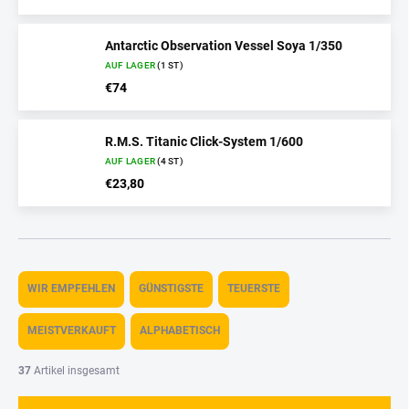
Antarctic Observation Vessel Soya 1/350
AUF LAGER
(1 ST)
€74
R.M.S. Titanic Click-System 1/600
AUF LAGER
(4 ST)
€23,80
P
r
WIR EMPFEHLEN
GÜNSTIGSTE
TEUERSTE
o
d
MEISTVERKAUFT
ALPHABETISCH
u
k
37
Artikel insgesamt
t
s