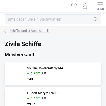
Zum
Inhalt
springen
Suchen
Schiffs- und U-Boot-Modelle
Zivile Schiffe
Meistverkauft
SR.N4 Hovercraft 1/144
AUF LAGER
(1 ST)
€43
Queen Mary 2 1/400
AUF LAGER
(1 ST)
€91,50