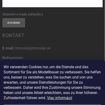
Vložením e-mailu súhlasíte s
podmienkami ochrany osobných údajov
Anmelden
KONTAKT
E-mail:
htmodel@htmodel.sk
Rufnummer:
+421 (0) 52 7768 212
Wir verwenden Cookies nur, um die Dienste und das
Sortiment für Sie als Modellbauer zu verbessern. Sie helfen
Postanschrift:
uns, besser zu verstehen, was Sie suchen und von uns
HT model
erwarten, und unsere Dienstleistungen für Sie zu
Na letisko 49
verbessern. Daher wird Ihre Zustimmung unsere Stimmung
058 01 Poprad
heben und unsere Arbeit erleichtern, was zu Ihrer höheren
Slowakische Republik
Zufriedenheit führen wird.
Viac informácií