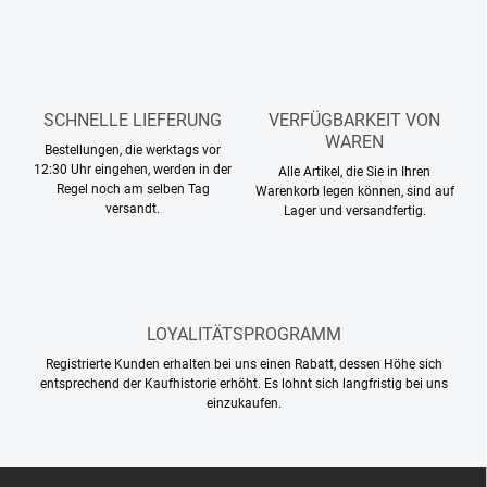
e
r
m
u
e
n
n
g
t
SCHNELLE LIEFERUNG
VERFÜGBARKEIT VON
e
d
WAREN
Bestellungen, die werktags vor
e
12:30 Uhr eingehen, werden in der
Alle Artikel, die Sie in Ihren
r
Regel noch am selben Tag
Warenkorb legen können, sind auf
L
versandt.
Lager und versandfertig.
i
s
t
e
LOYALITÄTSPROGRAMM
Registrierte Kunden erhalten bei uns einen Rabatt, dessen Höhe sich
entsprechend der Kaufhistorie erhöht. Es lohnt sich langfristig bei uns
einzukaufen.
F