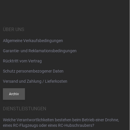
u
ß
z
e
i
ÜBER UNS
l
Allgemeine Verkaufsbedingungen
e
Garantie- und Reklamationsbedingungen
Rücktritt vom Vertrag
Schutz personenbezogener Daten
Versand und Zahlung / Lieferkosten
Archiv
DIENSTLEISTUNGEN
Welche Verantwortlichkeiten bestehen beim Betrieb einer Drohne,
eines RC-Flugzeugs oder eines RC-Hubschraubers?