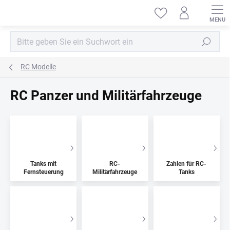
Zum
Inhalt
springen
Suchen
RC Modelle
RC Panzer und Militärfahrzeuge
Tanks mit
RC-
Zahlen für RC-
Fernsteuerung
Militärfahrzeuge
Tanks