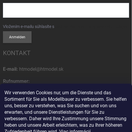
Vložením e-mailu súhlasíte s
podmienkami ochrany osobných údajov
Anmelden
KONTAKT
E-mail:
htmodel@htmodel.sk
Rufnummer:
+421 (0) 52 7768 212
Wir verwenden Cookies nur, um die Dienste und das
Sortiment für Sie als Modellbauer zu verbessern. Sie helfen
Postanschrift:
uns, besser zu verstehen, was Sie suchen und von uns
HT model
erwarten, und unsere Dienstleistungen für Sie zu
Na letisko 49
verbessern. Daher wird Ihre Zustimmung unsere Stimmung
058 01 Poprad
heben und unsere Arbeit erleichtern, was zu Ihrer höheren
Slowakische Republik
Zufriedenheit führen wird.
Viac informácií