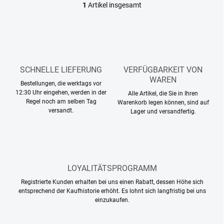
1
Artikel insgesamt
S
t
e
u
e
r
e
SCHNELLE LIEFERUNG
VERFÜGBARKEIT VON
l
WAREN
Bestellungen, die werktags vor
e
12:30 Uhr eingehen, werden in der
m
Alle Artikel, die Sie in Ihren
Regel noch am selben Tag
e
Warenkorb legen können, sind auf
versandt.
Lager und versandfertig.
n
t
e
d
e
r
LOYALITÄTSPROGRAMM
L
i
Registrierte Kunden erhalten bei uns einen Rabatt, dessen Höhe sich
s
entsprechend der Kaufhistorie erhöht. Es lohnt sich langfristig bei uns
t
einzukaufen.
e