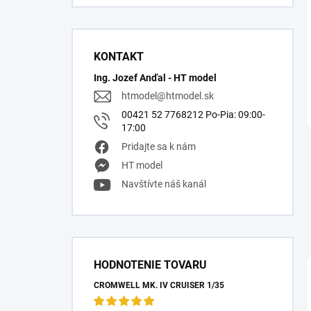
KONTAKT
Ing. Jozef Anďal - HT model
htmodel
@
htmodel.sk
00421 52 7768212 Po-Pia: 09:00-
17:00
Pridajte sa k nám
HT model
Navštívte náš kanál
HODNOTENIE TOVARU
CROMWELL MK. IV CRUISER 1/35