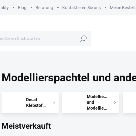
takty
Blog
Beratung
Kontaktieren Sie uns
Meine Bestell
Suchen
Modellierspachtel und ande
Modellierspachtel
Decal
und
Klebstoffe
Modelliermassen
Meistverkauft