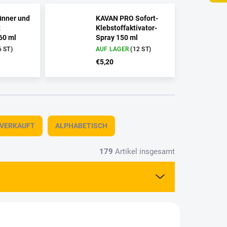
nner und
KAVAN PRO Sofort-
t
Klebstoffaktivator-
60 ml
Spray 150 ml
6 ST)
AUF LAGER
(12 ST)
€5,20
TVERKAUFT
ALPHABETISCH
179
Artikel insgesamt
705-24
3207705-4