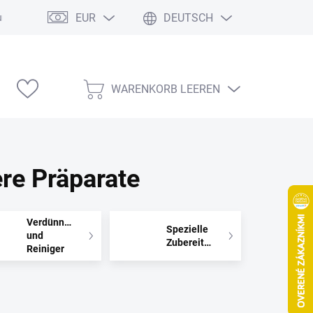
EUR
DEUTSCH
ung
Modelárske výstavy
WARENKORB LEEREN
WARENKORB
re Präparate
Verdünner
Spezielle
und
Zubereitungsprodukte
Reiniger