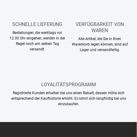
u
e
r
e
SCHNELLE LIEFERUNG
VERFÜGBARKEIT VON
l
WAREN
Bestellungen, die werktags vor
e
12:30 Uhr eingehen, werden in der
m
Alle Artikel, die Sie in Ihren
Regel noch am selben Tag
e
Warenkorb legen können, sind auf
versandt.
Lager und versandfertig.
n
t
e
d
e
r
LOYALITÄTSPROGRAMM
L
i
Registrierte Kunden erhalten bei uns einen Rabatt, dessen Höhe sich
s
entsprechend der Kaufhistorie erhöht. Es lohnt sich langfristig bei uns
t
einzukaufen.
e
F
u