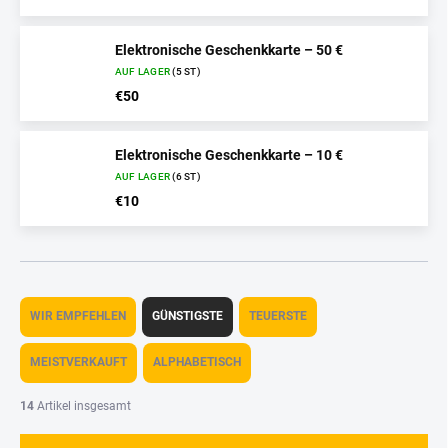
Elektronische Geschenkkarte – 50 €
AUF LAGER
(5 ST)
€50
Elektronische Geschenkkarte – 10 €
AUF LAGER
(6 ST)
€10
P
r
WIR EMPFEHLEN
GÜNSTIGSTE
TEUERSTE
o
d
MEISTVERKAUFT
ALPHABETISCH
u
k
14
Artikel insgesamt
t
s