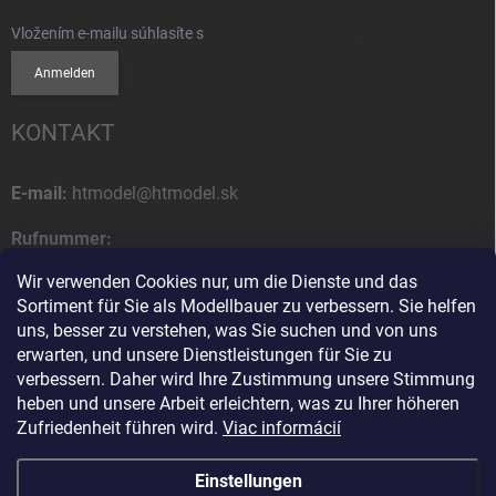
Vložením e-mailu súhlasíte s
podmienkami ochrany osobných údajov
Anmelden
KONTAKT
E-mail:
htmodel@htmodel.sk
Rufnummer:
+421 (0) 52 7768 212
Wir verwenden Cookies nur, um die Dienste und das
Sortiment für Sie als Modellbauer zu verbessern. Sie helfen
Postanschrift:
uns, besser zu verstehen, was Sie suchen und von uns
HT model
erwarten, und unsere Dienstleistungen für Sie zu
Na letisko 49
verbessern. Daher wird Ihre Zustimmung unsere Stimmung
058 01 Poprad
heben und unsere Arbeit erleichtern, was zu Ihrer höheren
Slowakische Republik
Zufriedenheit führen wird.
Viac informácií
Einstellungen