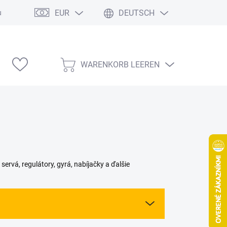
EUR
DEUTSCH
ung
Modelárske výstavy
WARENKORB LEEREN
WARENKORB
ervá, regulátory, gyrá, nabíjačky a ďalšie