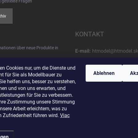
 gestellte Fragen
hiv
KONTAKT
rmationen über neue Produkte in
E-mail:
htmodel@htmodel.s
Rufnummer:
en Cookies nur, um die Dienste und
+421 (0) 52 7768 212
Ablehnen
Akz
t für Sie als Modellbauer zu
Sie helfen uns, besser zu verstehen,
Postanschrift:
hen und von uns erwarten, und
HT model
tleistungen für Sie zu verbessern.
Na letisko 49
Ihre Zustimmung unsere Stimmung
osobných údajov
058 01 Poprad
sere Arbeit erleichtern, was zu
Slowakische Republik
n Zufriedenheit führen wird.
Viac
ngen