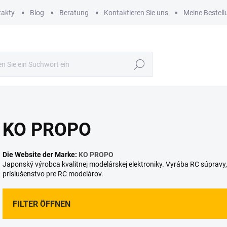
takty
Blog
Beratung
Kontaktieren Sie uns
Meine Bestell
Suchen
KO PROPO
Die Website der Marke:
KO PROPO
Japonský výrobca kvalitnej modelárskej elektroniky. Vyrába RC súpravy, s
príslušenstvo pre RC modelárov.
FILTER ÖFFNEN