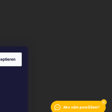
k
eptieren
Ako vám pomôžem?