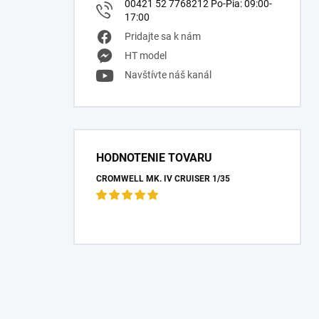
00421 52 7768212 Po-Pia: 09:00-
17:00
Pridajte sa k nám
HT model
Navštívte náš kanál
HODNOTENIE TOVARU
CROMWELL MK. IV CRUISER 1/35