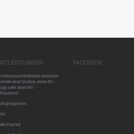
NSTLEISTUNGEN
FACEBOOK
 Verantwortlichkeiten bestehen
etrieb einer Drohne, eines RC-
ugs oder eines RC-
hraubers?
itätsprogramm
kte
eke Poprad