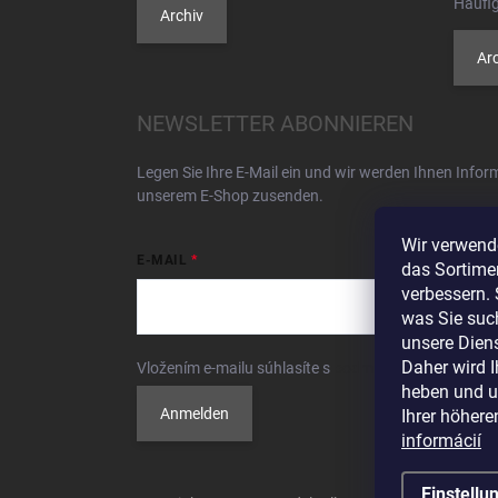
Häufig
Archiv
Arc
NEWSLETTER ABONNIEREN
Legen Sie Ihre E-Mail ein und wir werden Ihnen Info
unserem E-Shop zusenden.
Wir verwend
E-MAIL
das Sortimen
verbessern. 
was Sie suc
unsere Diens
Daher wird 
Vložením e-mailu súhlasíte s
podmienkami ochrany 
heben und un
Anmelden
Ihrer höhere
informácií
Einstellu