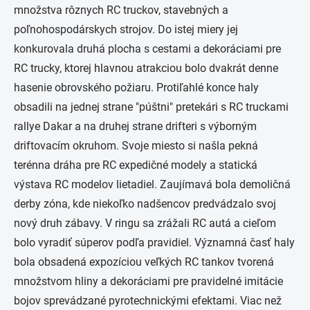
množstva rôznych RC truckov, stavebných a
poľnohospodárskych strojov. Do istej miery jej
konkurovala druhá plocha s cestami a dekoráciami pre
RC trucky, ktorej hlavnou atrakciou bolo dvakrát denne
hasenie obrovského požiaru. Protiľahlé konce haly
obsadili na jednej strane "púštni" pretekári s RC truckami
rallye Dakar a na druhej strane drifteri s výborným
driftovacím okruhom. Svoje miesto si našla pekná
terénna dráha pre RC expedičné modely a statická
výstava RC modelov lietadiel. Zaujímavá bola demoličná
derby zóna, kde niekoľko nadšencov predvádzalo svoj
nový druh zábavy. V ringu sa zrážali RC autá a cieľom
bolo vyradiť súperov podľa pravidiel. Významná časť haly
bola obsadená expozíciou veľkých RC tankov tvorená
množstvom hliny a dekoráciami pre pravidelné imitácie
bojov sprevádzané pyrotechnickými efektami. Viac než