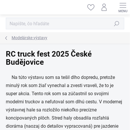
Prejsť
na
obsah
Hľadať
Modelárske výstavy
RC truck fest 2025 České
Budějovice
Na túto výstavu som sa tešil dlho dopredu, pretože
minulý rok som žiaľ vynechal a zvesti vraveli, že to je
super akcia. Tento rok som sa zúčastnil so svojimi
modelmi truckov a neľutoval som dlhú cestu. V modernej
výstavnej hale sa rozložilo niekoľko precízne
koncipovaných plôch. Stred haly obsadila rozľahlá
dioráma (naozaj do detailov vypracovaná) pre jazdenie