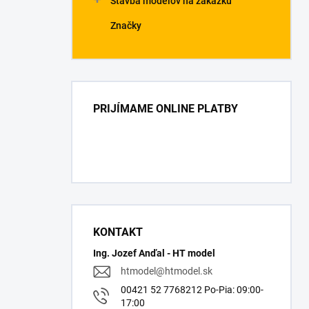
Stavba modelov na zákazku
Značky
PRIJÍMAME ONLINE PLATBY
KONTAKT
Ing. Jozef Anďal - HT model
htmodel
@
htmodel.sk
00421 52 7768212 Po-Pia: 09:00-
17:00