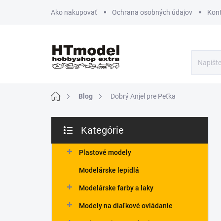
Prejsť
Ako nakupovať
Ochrana osobných údajov
Kon
na
obsah
Domov
Blog
Dobrý Anjel pre Peťka
B
Kategórie
o
Preskočiť
č
kategórie
n
Plastové modely
ý
Modelárske lepidlá
p
a
Modelárske farby a laky
n
Modely na diaľkové ovládanie
e
l