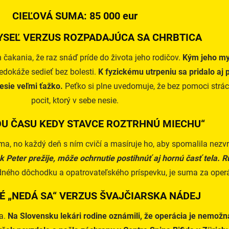
CIEĽOVÁ SUMA: 85 000 eur
YSEĽ VERZUS ROZPADAJÚCA SA CHRBTICA
 čakania, že raz snáď príde do života jeho rodičov.
Kým jeho mys
edokáže sedieť bez bolesti.
K fyzickému utrpeniu sa pridalo aj 
esie veľmi ťažko.
Peťko si plne uvedomuje, že bez pomoci strác
pocit, ktorý v sebe nesie.
OU ČASU KEDY STAVCE ROZTRHNÚ MIECHU“
a, no každý deň s ním cvičí a masíruje ho, aby spomalila nezvrat
 Peter prežije, môže ochrnutie postihnúť aj hornú časť tela. R
lidného dôchodku a opatrovateľského príspevku, je suma za op
É „NEDÁ SA“ VERZUS ŠVAJČIARSKA NÁDEJ
va.
Na Slovensku lekári rodine oznámili, že operácia je nemožn