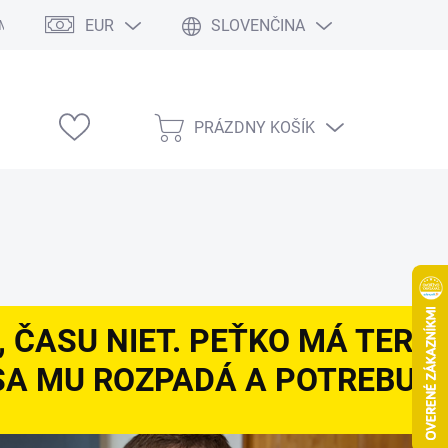
EUR
SLOVENČINA
Modelárske výstavy
PRÁZDNY KOŠÍK
NÁKUPNÝ
KOŠÍK
ČASU NIET. PEŤKO MÁ TERMÍ
A MU ROZPADÁ A POTREBUJE 