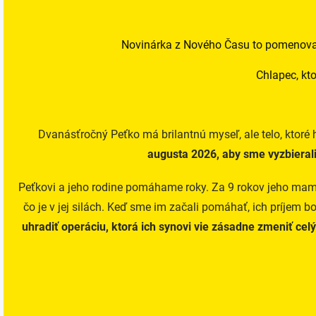
Novinárka z Nového Času to pomenovala 
Chlapec, kto
Dvanásťročný Peťko má brilantnú myseľ, ale telo, ktoré 
augusta 2026, aby sme vyzbierali
Peťkovi a jeho rodine pomáhame roky. Za 9 rokov jeho mamka 
čo je v jej silách. Keď sme im začali pomáhať, ich príjem bo
uhradiť operáciu, ktorá ich synovi vie zásadne zmeniť c