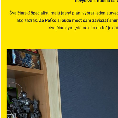
nevydržali. Rodina sa 
Švajčiarskí špecialisti majú jasný plán: vybrať jeden stave
ako zázrak.
Že Peťko si bude môcť sám zaviazať šnúrk
švajčiarskym „vieme ako na to“ je o