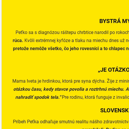
BYSTRÁ M
Peťko sa s diagnózou ráštepu chrbtice narodil po rokoch
rúca.
Kvôli extrémnej kyfóze a tlaku na miechu dnes už n
pretože nemôže všetko, čo jeho rovesníci a to chlapec n
„JE OTÁZK
Mama Iveta je hrdinkou, ktorá pre syna dýcha. Žije z minim
otázkou času, kedy stavce povolia a roztrhnú miechu. Ak
nahradiť spodok tela.“
Pre rodinu, ktorá funguje z inva
SLOVENSK
Príbeh Peťka odhaľuje smutnú realitu nášho zdravotníct