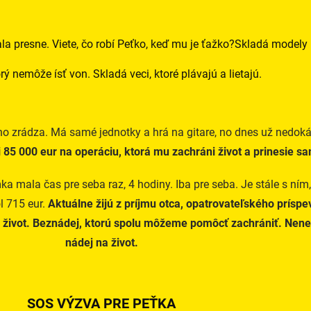
presne. Viete, čo robí Peťko, keď mu je ťažko?Skladá modely lo
rý nemôže ísť von. Skladá veci, ktoré plávajú a lietajú.
ho zrádza. Má samé jednotky a hrá na gitare, no dnes už nedoká
 85 000 eur na operáciu, ktorá mu zachráni život a prinesie s
mala čas pre seba raz, 4 hodiny. Iba pre seba. Je stále s ním, m
l 715 eur.
Aktuálne žijú z príjmu otca, opatrovateľského prísp
elý život. Beznádej, ktorú spolu môžeme pomôcť zachrániť. Ne
nádej na život.
SOS VÝZVA PRE PEŤKA