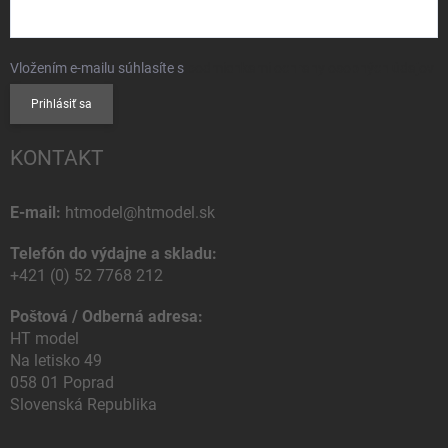
Vložením e-mailu súhlasíte s
podmienkami ochrany osobných údajov
Prihlásiť sa
KONTAKT
E-mail:
htmodel@htmodel.sk
Telefón do výdajne a skladu:
+421 (0) 52 7768 212
Poštová / Odberná adresa:
HT model
Na letisko 49
058 01 Poprad
Slovenská Republika