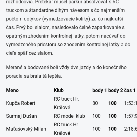
rozhodcovia. Pretekár musel parkúr absolvovať s RC
truckom a štandardne dlhým návesom s čo najmenším
počtom dotykov (vymedzovacie kolíky) za čo najkratší
čas. Prvý bol slalom, nasledovalo čelné zaparkovanie s
opatrným zhodením kontrolnej latky, potom nacúvať do
vymedzeného priestoru so zhodením kontrolnej latky a do
cieľa späť cez slalom.
Merané a bodované boli vždy dve jazdy a do konečného
poradia sa brala tá lepšia.
Meno
Klub
body 1
body 2
čas 1
RC truck Hr.
Kupča Robert
80
100
1:53:
Králové
Surmaj Dušan
RC model klub
100
100
1:57:
RC truck Hr.
Maťašovský Milan
100
100
2:18:
Králové