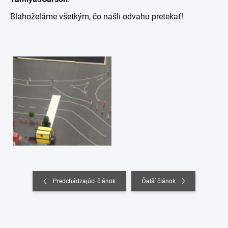
Blahoželáme všetkým, čo našli odvahu pretekať!
Predchádzajúci článok
Ďalší článok