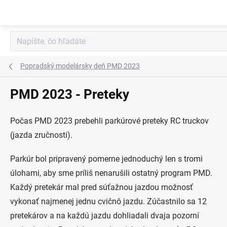
Prejsť
na
obsah
Popradský modelársky deň PMD 2023
PMD 2023 - Preteky
Počas PMD 2023 prebehli parkúrové preteky RC truckov
(jazda zručnosti).
Parkúr bol pripravený pomerne jednoduchý len s tromi
úlohami, aby sme príliš nenarušili ostatný program PMD.
Každý pretekár mal pred súťažnou jazdou možnosť
vykonať najmenej jednu cvičnô jazdu. Zúčastnilo sa 12
pretekárov a na každú jazdu dohliadali dvaja pozorní