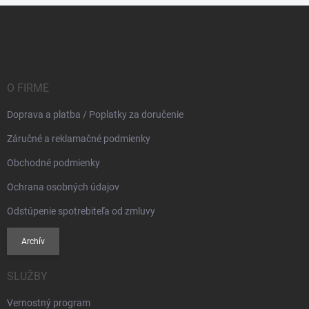
Z
á
p
ä
t
i
O FIRME
e
Doprava a platba / Poplatky za doručenie
Záručné a reklamačné podmienky
Obchodné podmienky
Ochrana osobných údajov
Odstúpenie spotrebiteľa od zmluvy
Archív
SLUŽBY
Vernostný program