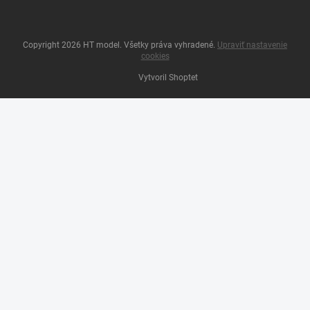
Copyright 2026
HT model
. Všetky práva vyhradené.
Upraviť nastavenie
cookies
Vytvoril Shoptet