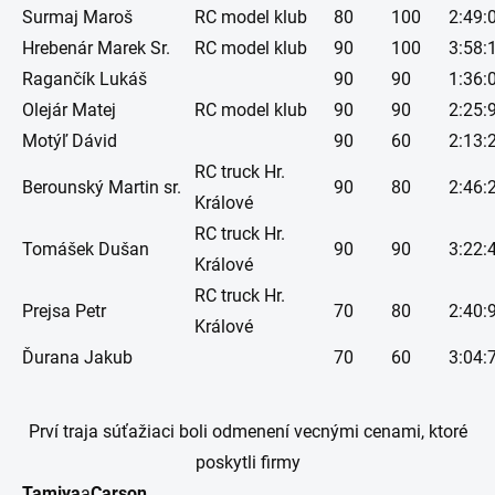
Surmaj Maroš
RC model klub
80
100
2:49:
Hrebenár Marek Sr.
RC model klub
90
100
3:58:
Ragančík Lukáš
90
90
1:36:
Olejár Matej
RC model klub
90
90
2:25:
Motýľ Dávid
90
60
2:13:
RC truck Hr.
Berounský Martin sr.
90
80
2:46:
Králové
RC truck Hr.
Tomášek Dušan
90
90
3:22:
Králové
RC truck Hr.
Prejsa Petr
70
80
2:40:
Králové
Ďurana Jakub
70
60
3:04:
Prví traja súťažiaci boli odmenení vecnými cenami, ktoré
poskytli firmy
Tamiya
a
Carson
.