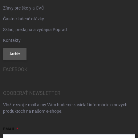
Zľavy pre školy a CVČ
Často kladené otázky
Sklad, predajňa a výdajňa Poprad
Kontakty
Archív
FACEBOOK
ODOBERAŤ NEWSLETTER
Vložte svoj e-mail a my Vám budeme zasielať informácie o nových
produktoch na našom e-shope.
EMAIL