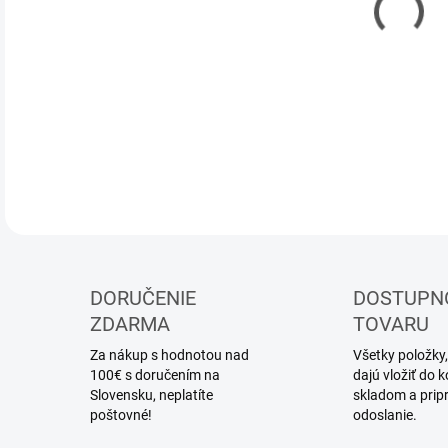
11.
MOŽ
DOR
DETA
DORUČENIE
DOSTUPN
ZDARMA
TOVARU
Za nákup s hodnotou nad
Všetky položky,
100€ s doručením na
dajú vložiť do
Slovensku, neplatíte
skladom a prip
poštovné!
odoslanie.