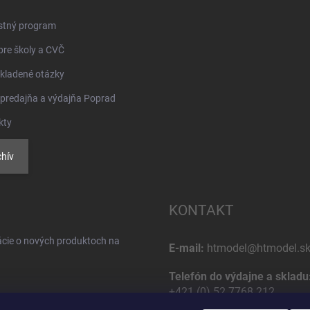
stný program
pre školy a CVČ
kladené otázky
 predajňa a výdajňa Poprad
kty
hív
KONTAKT
ácie o nových produktoch na
E-mail:
htmodel@htmodel.s
Telefón do výdajne a skladu
+421 (0) 52 7768 212