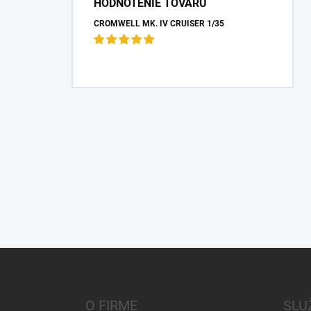
HODNOTENIE TOVARU
CROMWELL MK. IV CRUISER 1/35
Z
á
p
ä
O FIRME
SLU