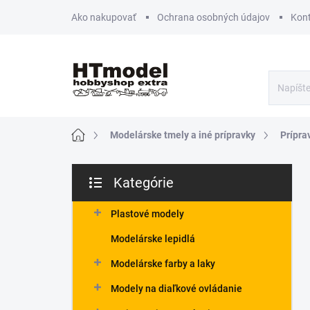
Prejsť
Ako nakupovať
Ochrana osobných údajov
Kon
na
obsah
Domov
Modelárske tmely a iné prípravky
Prípra
B
Kategórie
o
Preskočiť
č
kategórie
n
Plastové modely
ý
Modelárske lepidlá
p
a
Modelárske farby a laky
n
Modely na diaľkové ovládanie
e
l