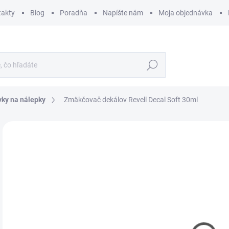
takty
Blog
Poradňa
Napíšte nám
Moja objednávka
Hľadať
vky na nálepky
Zmäkčovač dekálov Revell Decal Soft 30ml
ZNAČKA:
REVELL
€
€5,
Jedn
€21,
cena
SK
MÔŽ
DO: