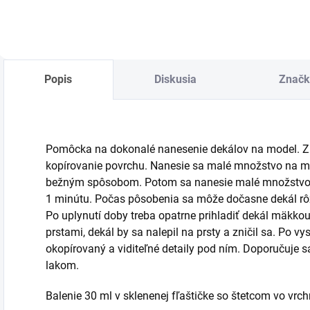
Popis
Diskusia
Značk
Pomôcka na dokonalé nanesenie dekálov na model. Z
kopírovanie povrchu. Nanesie sa malé množstvo na mie
bežným spôsobom. Potom sa nanesie malé množstvo aj
1 minútu. Počas pôsobenia sa môže dočasne dekál rôzne
Po uplynutí doby treba opatrne prihladiť dekál mäkko
prstami, dekál by sa nalepil na prsty a zničil sa. Po 
okopírovaný a viditeľné detaily pod ním. Doporučuje s
lakom.
Balenie 30 ml v sklenenej fľaštičke so štetcom vo vrch