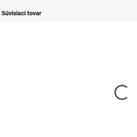
Súvisiaci tovar
REV-03791
REV-07728
MOMENTÁLNE
MOMENTÁLNE
NEDOSTUPNÉ
NEDOSTUPNÉ
BAe 146-200
"Stranger
"AirUK" 1/144
Things" Billy's
Chevy Camaro
€18,70
Z-28 1/24
€35,70
€15,20 bez DPH
€29,02 bez DPH
€
Detail
Detail