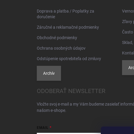
t
i
Doprava a platba / Poplatky za
Verno
e
doručenie
Zľavy 
Záručné a reklamačné podmienky
Často 
Obchodné podmienky
Sklad,
Ochrana osobných údajov
Konta
Odstúpenie spotrebiteľa od zmluvy
Arc
Archív
ODOBERAŤ NEWSLETTER
Vložte svoj e-mail a my Vám budeme zasielať inform
našom e-shope.
EMAIL