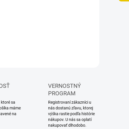
8.2026
NOSTI
UČENIA
−
+
Pridať do košíka
ILNÉ INFORMÁCIE
OPÝTAŤ SA
STRÁŽIŤ
OSŤ
VERNOSTNÝ
PROGRAM
 ktoré sa
Registrovaní zákazníci u
 košíka máme
nás dostanú zľavu, ktorej
ravené na
výška rastie podľa histórie
nákupov. U nás sa oplatí
nakupovať dlhodobo.