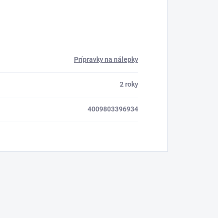
Prípravky na nálepky
2 roky
4009803396934