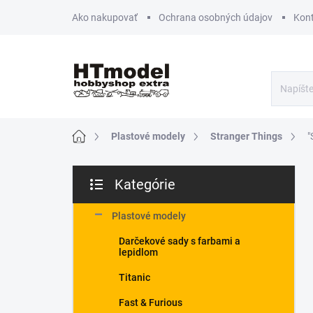
Prejsť
Ako nakupovať
Ochrana osobných údajov
Kon
na
obsah
Domov
Plastové modely
Stranger Things
"
B
Kategórie
o
Preskočiť
č
kategórie
n
Plastové modely
ý
Darčekové sady s farbami a
p
lepidlom
a
n
Titanic
e
Fast & Furious
l