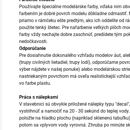
Používajte špeciálne modelárske farby, vďaka nim obv
farbením je dobré povrch modelu dôkladne odmastiť. Ni
priamo v rámčeku ešte predtým, ako ich oddelíte od r
použite tenký štetec. Pre nafarbenie veľkých plôch mod
farby vždy nechajte dobre zaschnúť, predídete tým po
nedočkavosti.
Odporúčanie
Pre dosiahnutie dokonalého vzhľadu modelov áut, aleb
(trupy civilných lietadiel, trupy lodí), odporúčame po
výber nájdete v našej ponuke) alebo modelárskou stri
nastriekaným povrchom má oveľa realistickejší vzhľa
vo farbe plastu.
Práca s nálepkami
V stavebnici sú obvykle priložené nálepky typu "decal",
vystrihnúť a namočiť na 20 - 30 sekúnd do teplej vody
položte na hladkú plochu (napríklad sklenenú tabuľku)
potom sa vplyvom vody vyrovná. Zhruba po minúte sk