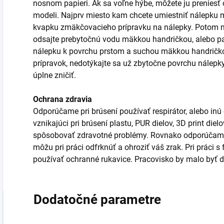
nosnom papieri. Ak sa voľne hýbe, môžete ju prenies
modeli. Najprv miesto kam chcete umiestniť nálepku m
kvapku zmäkčovacieho prípravku na nálepky. Potom n
odsajte prebytočnú vodu mäkkou handričkou, alebo pa
nálepku k povrchu prstom a suchou mäkkou handričkou
prípravok, nedotýkajte sa už zbytočne povrchu nálepk
úplne zničiť.
Ochrana zdravia
Odporúčame pri brúsení používať respirátor, alebo inú
vznikajúci pri brúsení plastu, PUR dielov, 3D print die
spôsobovať zdravotné problémy. Rovnako odporúčame 
môžu pri práci odfrknúť a ohroziť váš zrak. Pri práci 
používať ochranné rukavice. Pracovisko by malo byť d
Dodatočné parametre