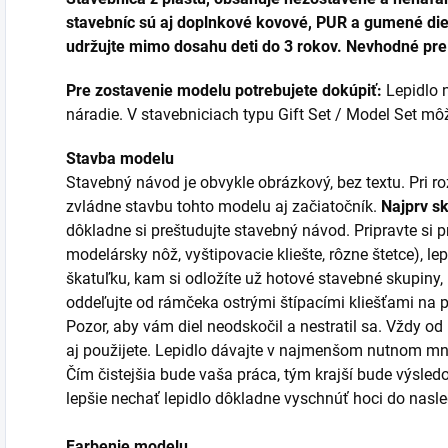
stavebníc sú aj doplnkové kovové, PUR a gumené diel
udržujte mimo dosahu deti do 3 rokov. Nevhodné pre 
Pre zostavenie modelu potrebujete dokúpiť:
Lepidlo n
náradie. V stavebniciach typu Gift Set / Model Set môžu
Stavba modelu
Stavebný návod je obvykle obrázkový, bez textu. Pri 
zvládne stavbu tohto modelu aj začiatočník.
Najprv s
dôkladne si preštudujte stavebný návod. Pripravte si p
modelársky nôž, vyštipovacie kliešte, rôzne štetce), lep
škatuľku, kam si odložíte už hotové stavebné skupiny,
oddeľujte od rámčeka ostrými štípacími kliešťami na
Pozor, aby vám diel neodskočil a nestratil sa. Vždy od
aj použijete. Lepidlo dávajte v najmenšom nutnom mno
Čím čistejšia bude vaša práca, tým krajší bude výsledo
lepšie nechať lepidlo dôkladne vyschnúť hoci do nas
Farbenie modelu