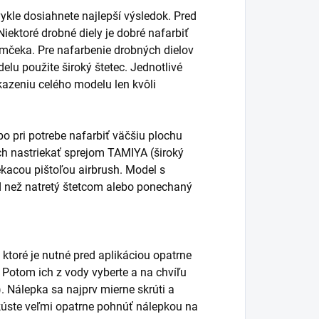
ykle dosiahnete najlepší výsledok. Pred
ektoré drobné diely je dobré nafarbiť
ámčeka. Pre nafarbenie drobných dielov
elu použite široký štetec. Jednotlivé
kazeniu celého modelu len kvôli
o pri potrebe nafarbiť väčšiu plochu
vrch nastriekať sprejom TAMIYA (široký
ekacou pištoľou airbrush. Model s
d než natretý štetcom alebo ponechaný
 ktoré je nutné pred aplikáciou opatrne
. Potom ich z vody vyberte a na chvíľu
. Nálepka sa najprv mierne skrúti a
úste veľmi opatrne pohnúť nálepkou na