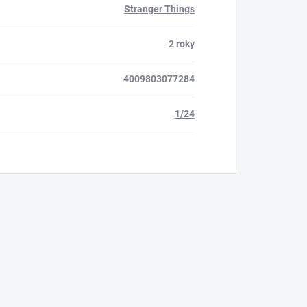
Stranger Things
2 roky
4009803077284
1/24