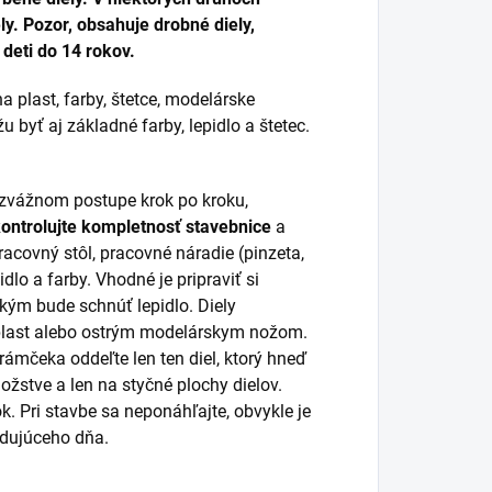
y. Pozor, obsahuje drobné diely,
deti do 14 rokov.
a plast, farby, štetce, modelárske
 byť aj základné farby, lepidlo a štetec.
rozvážnom postupe krok po kroku,
kontrolujte kompletnosť stavebnice
a
racovný stôl, pracovné náradie (pinzeta,
idlo a farby. Vhodné je pripraviť si
 kým bude schnúť lepidlo. Diely
 plast alebo ostrým modelárskym nožom.
 rámčeka oddeľte len ten diel, ktorý hneď
žstve a len na styčné plochy dielov.
k. Pri stavbe sa neponáhľajte, obvykle je
ledujúceho dňa.