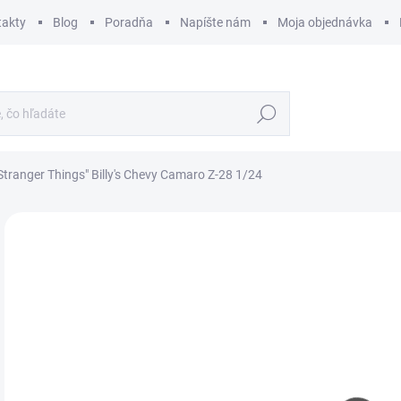
takty
Blog
Poradňa
Napíšte nám
Moja objednávka
Hľadať
Stranger Things" Billy's Chevy Camaro Z-28 1/24
ZNAČKA:
REVELL
€
€29
Jedn
MO
cena
MOŽ
DOR
Sta