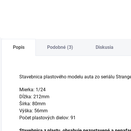
Do košíka
Do košíka
Popis
Podobné (3)
Diskusia
Stavebnica plastového modelu
auta zo seriálu Strang
Mierka: 1/24
Dĺžka: 212mm
Šírka: 80mm
Výška: 56mm
Počet plastových dielov: 91
Stavebnica z plastu, obsahuje nezostavené a nenafar