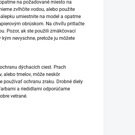
ť opatrne na požadované miesto na
ierne zvlhčite vodou, alebo použite
álepku umiestnite na model a opatrne
pierovým obrúskom. Na chvíľu pritlačte
. Pozor, ak ste použili zmäkčovací
y kým nevyschne, pretože ju môžete
 ochranu dýchacích ciest. Prach
lov, alebo tmelov, môže neskôr
používať ochranu zraku. Drobné diely
s farbami a riedidlami odporúčame
obre vetrané.