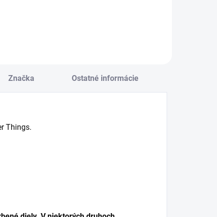
Detail
Detail
Značka
Ostatné informácie
er Things.
bené diely. V niektorých druhoch