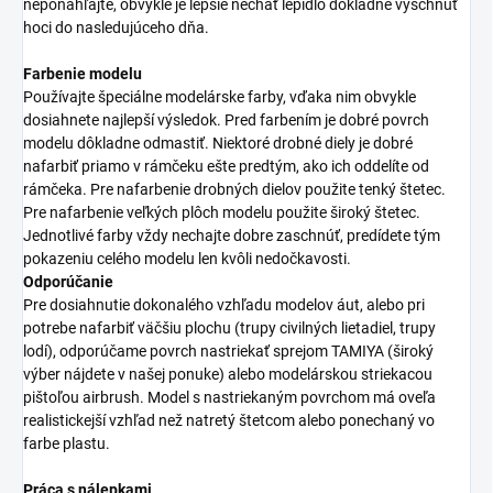
neponáhľajte, obvykle je lepšie nechať lepidlo dôkladne vyschnúť
hoci do nasledujúceho dňa.
Farbenie modelu
Používajte špeciálne modelárske farby, vďaka nim obvykle
dosiahnete najlepší výsledok. Pred farbením je dobré povrch
modelu dôkladne odmastiť. Niektoré drobné diely je dobré
nafarbiť priamo v rámčeku ešte predtým, ako ich oddelíte od
rámčeka. Pre nafarbenie drobných dielov použite tenký štetec.
Pre nafarbenie veľkých plôch modelu použite široký štetec.
Jednotlivé farby vždy nechajte dobre zaschnúť, predídete tým
pokazeniu celého modelu len kvôli nedočkavosti.
Odporúčanie
Pre dosiahnutie dokonalého vzhľadu modelov áut, alebo pri
potrebe nafarbiť väčšiu plochu (trupy civilných lietadiel, trupy
lodí), odporúčame povrch nastriekať sprejom TAMIYA (široký
výber nájdete v našej ponuke) alebo modelárskou striekacou
pištoľou airbrush. Model s nastriekaným povrchom má oveľa
realistickejší vzhľad než natretý štetcom alebo ponechaný vo
farbe plastu.
Práca s nálepkami