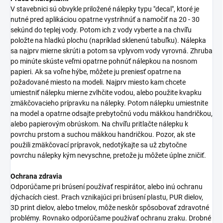
V stavebnici sú obvykle priložené nálepky typu "decal", ktoré je
nutné pred aplikáciou opatrne vystrihnúť a namočiť na 20 - 30
sekúnd do teplej vody. Potom ich z vody vyberte a na chvíľu
položte na hladkú plochu (napríklad sklenenú tabuľku). Nálepka
sa najprv mierne skrúti a potom sa vplyvom vody vyrovná. Zhruba
po minúte skúste veľmi opatrne pohnúť nálepkou na nosnom
papieri. Ak sa voľne hýbe, môžete ju preniesť opatrne na
požadované miesto na modeli. Najprv miesto kam chcete
umiestniť nálepku mierne zvlhčite vodou, alebo použite kvapku
zmäkčovacieho prípravku na nálepky. Potom nálepku umiestnite
na model a opatrne odsajte prebytočnú vodu mäkkou handričkou,
alebo papierovým obrúskom. Na chvíľu pritlačte nálepku k
povrchu prstom a suchou mäkkou handričkou. Pozor, ak ste
použili zmäkčovací prípravok, nedotýkajte sa už zbytočne
povrchu nálepky kým nevyschne, pretože ju môžete úplne zničiť.
Ochrana zdravia
Odporúčame pri brúsení používať respirátor, alebo inú ochranu
dýchacích ciest. Prach vznikajúci pri brúsení plastu, PUR dielov,
3D print dielov, alebo tmelov, môže neskôr spôsobovať zdravotné
problémy. Rovnako odporúčame používať ochranu zraku. Drobné