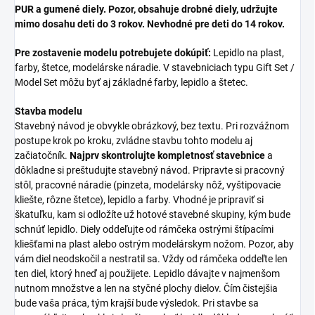
PUR a gumené diely. Pozor, obsahuje drobné diely, udržujte
mimo dosahu deti do 3 rokov. Nevhodné pre deti do 14 rokov.
Pre zostavenie modelu potrebujete dokúpiť:
Lepidlo na plast,
farby, štetce, modelárske náradie. V stavebniciach typu Gift Set /
Model Set môžu byť aj základné farby, lepidlo a štetec.
Stavba modelu
Stavebný návod je obvykle obrázkový, bez textu. Pri rozvážnom
postupe krok po kroku, zvládne stavbu tohto modelu aj
začiatočník.
Najprv skontrolujte kompletnosť stavebnice
a
dôkladne si preštudujte stavebný návod. Pripravte si pracovný
stôl, pracovné náradie (pinzeta, modelársky nôž, vyštipovacie
kliešte, rôzne štetce), lepidlo a farby. Vhodné je pripraviť si
škatuľku, kam si odložíte už hotové stavebné skupiny, kým bude
schnúť lepidlo. Diely oddeľujte od rámčeka ostrými štípacími
kliešťami na plast alebo ostrým modelárskym nožom. Pozor, aby
vám diel neodskočil a nestratil sa. Vždy od rámčeka oddeľte len
ten diel, ktorý hneď aj použijete. Lepidlo dávajte v najmenšom
nutnom množstve a len na styčné plochy dielov. Čím čistejšia
bude vaša práca, tým krajší bude výsledok. Pri stavbe sa