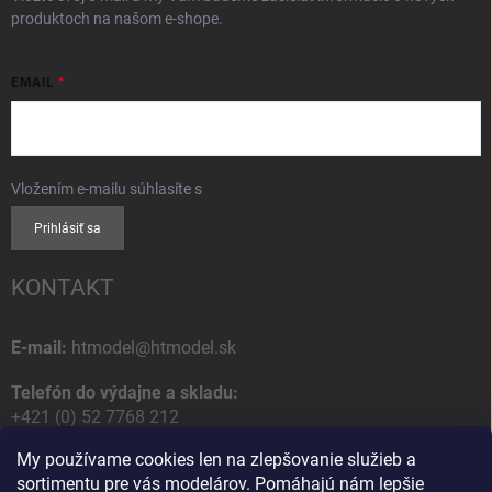
produktoch na našom e-shope.
EMAIL
Vložením e-mailu súhlasíte s
podmienkami ochrany osobných údajov
Prihlásiť sa
KONTAKT
E-mail:
htmodel@htmodel.sk
Telefón do výdajne a skladu:
+421 (0) 52 7768 212
My používame cookies len na zlepšovanie služieb a
Poštová / Odberná adresa:
sortimentu pre vás modelárov. Pomáhajú nám lepšie
HT model