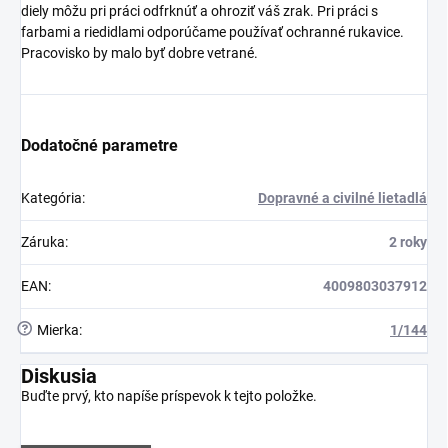
diely môžu pri práci odfrknúť a ohroziť váš zrak. Pri práci s
farbami a riedidlami odporúčame používať ochranné rukavice.
Pracovisko by malo byť dobre vetrané.
Dodatočné parametre
Kategória
:
Dopravné a civilné lietadlá
Záruka
:
2 roky
EAN
:
4009803037912
?
Mierka
:
1/144
Diskusia
Buďte prvý, kto napíše príspevok k tejto položke.