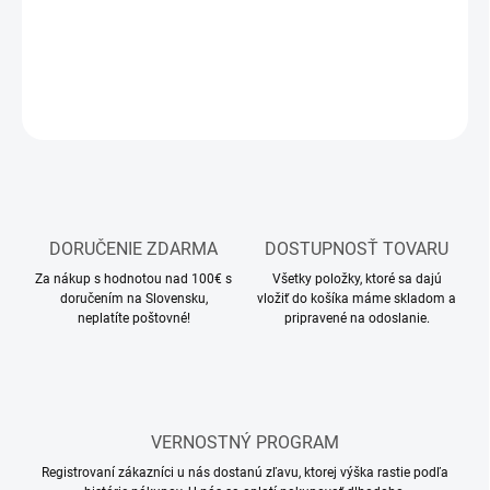
Stavebnica plastového modelu lietadla
DETAILNÉ INFORMÁCIE
OPÝTAŤ SA
STRÁŽIŤ
DORUČENIE ZDARMA
DOSTUPNOSŤ TOVARU
Za nákup s hodnotou nad 100€ s
Všetky položky, ktoré sa dajú
doručením na Slovensku,
vložiť do košíka máme skladom a
neplatíte poštovné!
pripravené na odoslanie.
VERNOSTNÝ PROGRAM
Registrovaní zákazníci u nás dostanú zľavu, ktorej výška rastie podľa