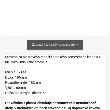
Do košíka
Do košíka
Zobraziť všetky súvisiace produkty
Stavebnica plastového modelu britského komerčného lietadla z
80. rokov minulého storočia.
Mierka: 1/144
Dĺžka: 196mm
Rozpätie krídel: 182mm
Výška: 60mm
Počet plastových dielov: 63
Stavebnica z plastu, obsahuje nezostavené a nenafarbené
diely. V niektorých druhoch stavebníc sú aj doplnkové kovové,