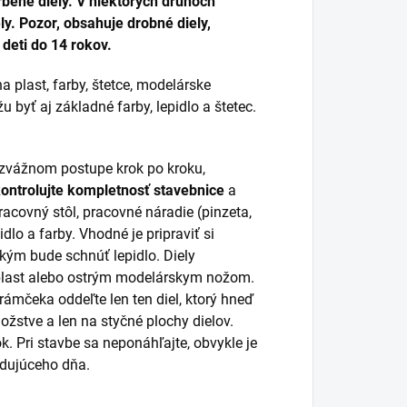
bené diely. V niektorých druhoch
y. Pozor, obsahuje drobné diely,
deti do 14 rokov.
a plast, farby, štetce, modelárske
 byť aj základné farby, lepidlo a štetec.
rozvážnom postupe krok po kroku,
kontrolujte kompletnosť stavebnice
a
racovný stôl, pracovné náradie (pinzeta,
idlo a farby. Vhodné je pripraviť si
 kým bude schnúť lepidlo. Diely
 plast alebo ostrým modelárskym nožom.
 rámčeka oddeľte len ten diel, ktorý hneď
žstve a len na styčné plochy dielov.
k. Pri stavbe sa neponáhľajte, obvykle je
ledujúceho dňa.