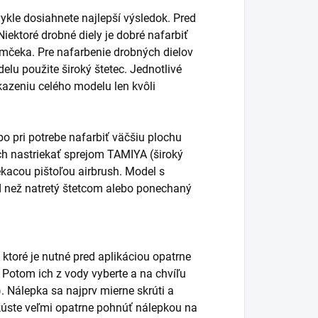
ykle dosiahnete najlepší výsledok. Pred
ektoré drobné diely je dobré nafarbiť
ámčeka. Pre nafarbenie drobných dielov
elu použite široký štetec. Jednotlivé
kazeniu celého modelu len kvôli
o pri potrebe nafarbiť väčšiu plochu
vrch nastriekať sprejom TAMIYA (široký
ekacou pištoľou airbrush. Model s
d než natretý štetcom alebo ponechaný
 ktoré je nutné pred aplikáciou opatrne
. Potom ich z vody vyberte a na chvíľu
. Nálepka sa najprv mierne skrúti a
úste veľmi opatrne pohnúť nálepkou na