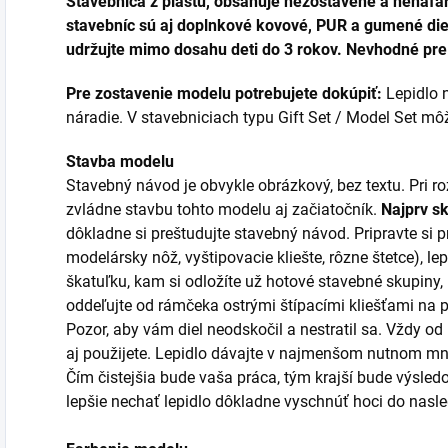
Stavebnica z plastu, obsahuje nezostavené a nenafar
stavebníc sú aj doplnkové kovové, PUR a gumené diel
udržujte mimo dosahu deti do 3 rokov. Nevhodné pre 
Pre zostavenie modelu potrebujete dokúpiť:
Lepidlo n
náradie. V stavebniciach typu Gift Set / Model Set môžu
Stavba modelu
Stavebný návod je obvykle obrázkový, bez textu. Pri 
zvládne stavbu tohto modelu aj začiatočník.
Najprv s
dôkladne si preštudujte stavebný návod. Pripravte si p
modelársky nôž, vyštipovacie kliešte, rôzne štetce), lep
škatuľku, kam si odložíte už hotové stavebné skupiny,
oddeľujte od rámčeka ostrými štípacími kliešťami na
Pozor, aby vám diel neodskočil a nestratil sa. Vždy od
aj použijete. Lepidlo dávajte v najmenšom nutnom mno
Čím čistejšia bude vaša práca, tým krajší bude výsledo
lepšie nechať lepidlo dôkladne vyschnúť hoci do nas