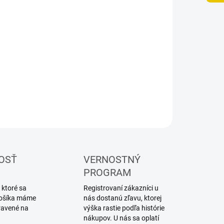
UČENIA
−
+
Pridať do košíka
ebnica plastového modelu lode
ILNÉ INFORMÁCIE
OPÝTAŤ SA
STRÁŽIŤ
OSŤ
VERNOSTNÝ
PROGRAM
 ktoré sa
Registrovaní zákazníci u
 košíka máme
nás dostanú zľavu, ktorej
ravené na
výška rastie podľa histórie
nákupov. U nás sa oplatí