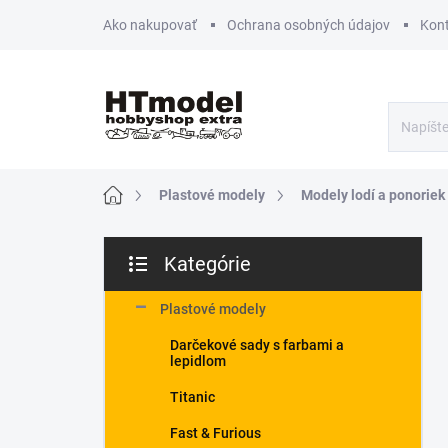
Prejsť
Ako nakupovať
Ochrana osobných údajov
Kon
na
obsah
Domov
Plastové modely
Modely lodí a ponoriek
B
Kategórie
o
Preskočiť
č
kategórie
n
Plastové modely
ý
Darčekové sady s farbami a
p
lepidlom
a
n
Titanic
e
Fast & Furious
l