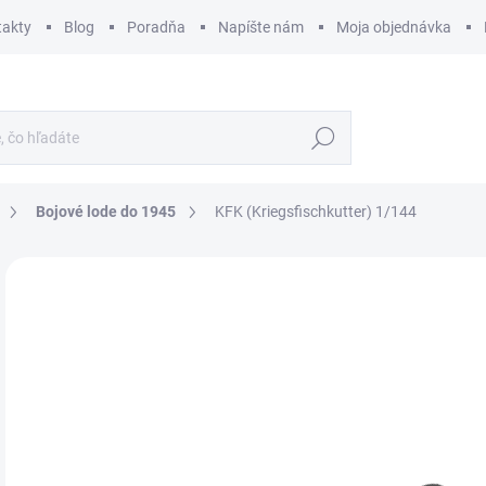
takty
Blog
Poradňa
Napíšte nám
Moja objednávka
Hľadať
Bojové lode do 1945
KFK (Kriegsfischkutter) 1/144
ZNAČKA:
REVELL
€
€23
Jedn
SK
cena
MÔŽ
DO:
12.
MOŽ