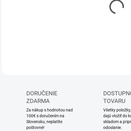
DOR
Stav
DETA
DORUČENIE
DOSTUPN
ZDARMA
TOVARU
Za nákup s hodnotou nad
Všetky položky,
100€ s doručením na
dajú vložiť do
Slovensku, neplatíte
skladom a prip
poštovné!
odoslanie.