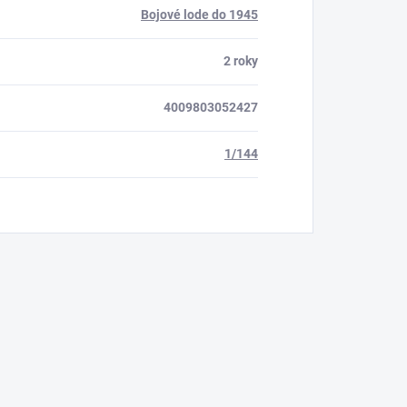
Bojové lode do 1945
2 roky
4009803052427
1/144