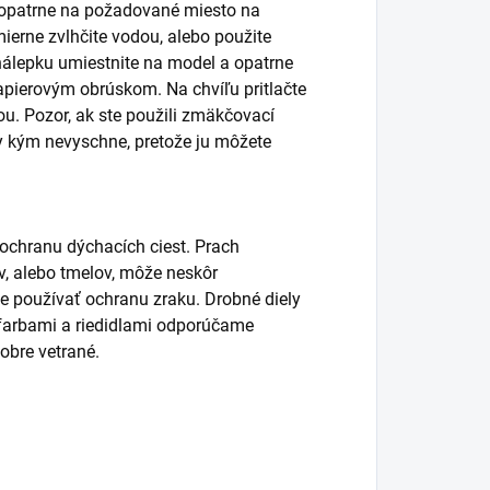
ť opatrne na požadované miesto na
ierne zvlhčite vodou, alebo použite
álepku umiestnite na model a opatrne
pierovým obrúskom. Na chvíľu pritlačte
. Pozor, ak ste použili zmäkčovací
y kým nevyschne, pretože ju môžete
 ochranu dýchacích ciest. Prach
lov, alebo tmelov, môže neskôr
používať ochranu zraku. Drobné diely
s farbami a riedidlami odporúčame
obre vetrané.