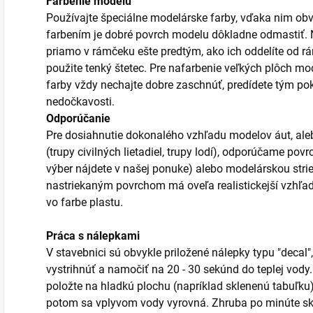
Farbenie modelu
Používajte špeciálne modelárske farby, vďaka nim obv
farbením je dobré povrch modelu dôkladne odmastiť. Ni
priamo v rámčeku ešte predtým, ako ich oddelíte od r
použite tenký štetec. Pre nafarbenie veľkých plôch mod
farby vždy nechajte dobre zaschnúť, predídete tým po
nedočkavosti.
Odporúčanie
Pre dosiahnutie dokonalého vzhľadu modelov áut, aleb
(trupy civilných lietadiel, trupy lodí), odporúčame po
výber nájdete v našej ponuke) alebo modelárskou stri
nastriekaným povrchom má oveľa realistickejší vzhľa
vo farbe plastu.
Práca s nálepkami
V stavebnici sú obvykle priložené nálepky typu "decal",
vystrihnúť a namočiť na 20 - 30 sekúnd do teplej vody
položte na hladkú plochu (napríklad sklenenú tabuľku)
potom sa vplyvom vody vyrovná. Zhruba po minúte sk