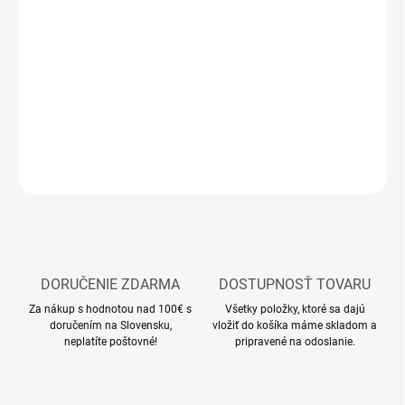
MOŽNOSTI
DORUČENIA
−
+
Pridať do košíka
DETAILNÉ INFORMÁCIE
OPÝTAŤ SA
STRÁŽIŤ
DORUČENIE ZDARMA
DOSTUPNOSŤ TOVARU
Za nákup s hodnotou nad 100€ s
Všetky položky, ktoré sa dajú
doručením na Slovensku,
vložiť do košíka máme skladom a
neplatíte poštovné!
pripravené na odoslanie.