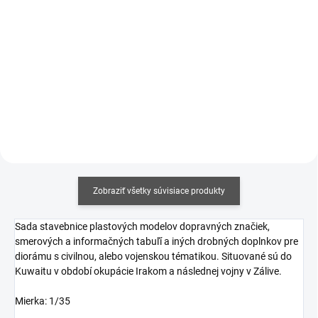
€11,30 bez DPH
€2,85 bez DPH
Detail
Jednotková
€8,75 / 100 ml
cena:
Do košíka
Zobraziť všetky súvisiace produkty
Sada stavebnice plastových modelov dopravných značiek,
smerových a informačných tabuľí a iných drobných doplnkov pre
diorámu s civilnou, alebo vojenskou tématikou. Situované sú do
Kuwaitu v období okupácie Irakom a následnej vojny v Zálive.
Mierka: 1/35