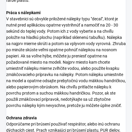
farbe plastu.
Práca s nálepkami
V stavebnici sú obvykle priložené nálepky typu "decal", ktoré je
nutné pred aplikáciou opatrne vystrihnúť a namočiť na 20 - 30
sekúnd do teplej vody. Potom ich z vody vyberte a na chvíľu
položte na hladkú plochu (napríklad sklenenú tabuľku). Nálepka
sa najprv mierne skrúti a potom sa vplyvom vody vyrovná. Zhruba
po minúte skúste veľmi opatrne pohnúť nálepkou na nosnom
papieri. Ak sa voľne hýbe, môžete ju preniesť opatrne na
požadované miesto na modeli. Najprv miesto kam chcete
umiestniť nálepku mierne zvlhčite vodou, alebo použite kvapku
zmäkčovacieho prípravku na nálepky. Potom nálepku umiestnite
na model a opatrne odsajte prebytočnú vodu mäkkou handričkou,
alebo papierovým obrúskom. Na chvíľu pritlačte nálepku k
povrchu prstom a suchou mäkkou handričkou. Pozor, ak ste
použili zmäkčovací prípravok, nedotýkajte sa už zbytočne
povrchu nálepky kým nevyschne, pretože ju môžete úplne zničiť.
Ochrana zdravia
Odporúčame pri brúsení používať respirátor, alebo inú ochranu
dýchacích ciest. Prach vznikajúci pri brúsení plastu, PUR dielov,