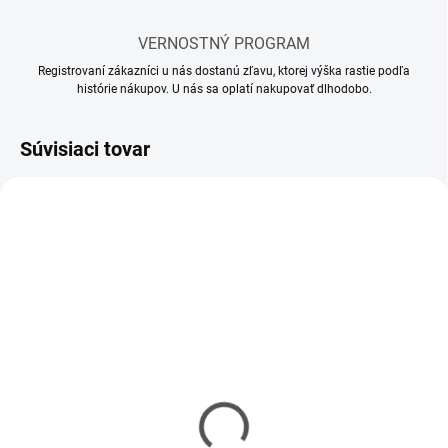
VERNOSTNÝ PROGRAM
Registrovaní zákazníci u nás dostanú zľavu, ktorej výška rastie podľa
histórie nákupov. U nás sa oplatí nakupovať dlhodobo.
Súvisiaci tovar
SKLADOM
MOMENTÁLNE NEDOSTUPNÉ
(58 KS)
Model set - Náradie pre
Lepidlo Tamiya so
modelárov
štetcom 40 ml
€13,90
€3,50