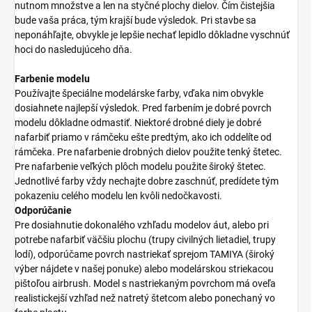
nutnom množstve a len na styčné plochy dielov. Čím čistejšia
bude vaša práca, tým krajší bude výsledok. Pri stavbe sa
neponáhľajte, obvykle je lepšie nechať lepidlo dôkladne vyschnúť
hoci do nasledujúceho dňa.
Farbenie modelu
Používajte špeciálne modelárske farby, vďaka nim obvykle
dosiahnete najlepší výsledok. Pred farbením je dobré povrch
modelu dôkladne odmastiť. Niektoré drobné diely je dobré
nafarbiť priamo v rámčeku ešte predtým, ako ich oddelíte od
rámčeka. Pre nafarbenie drobných dielov použite tenký štetec.
Pre nafarbenie veľkých plôch modelu použite široký štetec.
Jednotlivé farby vždy nechajte dobre zaschnúť, predídete tým
pokazeniu celého modelu len kvôli nedočkavosti.
Odporúčanie
Pre dosiahnutie dokonalého vzhľadu modelov áut, alebo pri
potrebe nafarbiť väčšiu plochu (trupy civilných lietadiel, trupy
lodí), odporúčame povrch nastriekať sprejom TAMIYA (široký
výber nájdete v našej ponuke) alebo modelárskou striekacou
pištoľou airbrush. Model s nastriekaným povrchom má oveľa
realistickejší vzhľad než natretý štetcom alebo ponechaný vo