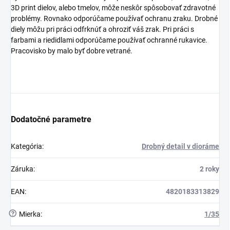
3D print dielov, alebo tmelov, môže neskôr spôsobovať zdravotné
problémy. Rovnako odporúčame používať ochranu zraku. Drobné
diely môžu pri práci odfrknúť a ohroziť váš zrak. Pri práci s
farbami a riedidlami odporúčame používať ochranné rukavice.
Pracovisko by malo byť dobre vetrané.
Dodatočné parametre
Kategória
:
Drobný detail v dioráme
Záruka
:
2 roky
EAN
:
4820183313829
?
Mierka
:
1/35