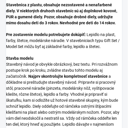
Stavebnica z plastu, obsahuje nezostavené a nenafarbené
diely. V niektorých druhoch stavebníc sú aj doplnkové kovové,
PUR a gumené diely. Pozor, obsahuje drobné diely, udržujte
mimo dosahu deti do 3 rokov. Nevhodné pre deti do 14 rokov.
Pre zostavenie modelu potrebujete dokúpiť:
Lepidlo na plast,
farby, štetce, modelárske náradie. V stavebniciach typu Gift Set /
Model Set môžu byť aj základné farby, lepidlo a štetec.
Stavba modelu
Stavebný návod je obvykle obrázkový, bez textu. Pri rozvážnom
postupe krok po kroku, zvládne stavbu tohto modelu aj
začiatočník.
Najprv skontrolujte kompletnosť stavebnice
a
dôkladne si preštudujte stavebný návod. Pripravte si pracovný
stôl, pracovné náradie (pinzeta, modelársky nôž, vyštipovacie
kliešte, rôzne štetce), lepidlo a farby. Vhodné je pripraviť si
škatuľku, kam si odložíte už hotové stavebné skupiny, kým bude
schnúť lepidlo. Diely oddeľujte od rámčeka ostrými štípacími
kliešťami na plast alebo ostrým modelárskym nožom. Pozor, aby
vám diel neodskočil a nestratil sa. Vždy od rámčeka oddeľte len
ten diel, ktorý hneď aj použijete. Lepidlo dávajte v najmenšom