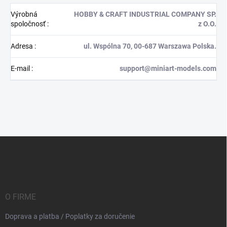
Výrobná
HOBBY & CRAFT INDUSTRIAL COMPANY SP.
spoločnosť
:
z O.O.
Adresa
:
ul. Wspólna 70, 00-687 Warszawa Polska.
E-mail
:
support@miniart-models.com
Z
á
p
ä
t
i
O FIRME
e
Doprava a platba / Poplatky za doručenie