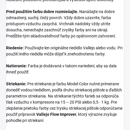
Pred použitím farbu dobre rozmiešajte.
Nanášajte na dobre
odmastený, suchý, čistý povrch. Vždy dobre uzavrite, farba
prístupom vzduchu zasychá. Vrchnák nádobky vždy utrite
dosucha, nenechajte zaschnúť zvyšky farby ani na okraji.
Predĺžite tým skladovateľnosť farby po opätovnom zatvorení.
Riedenie:
Používajte len originálne riedidlo Vallejo alebo vodu. Pri
použití iného riedidla môže dôjsť k znehodnoteniu farby.
Natieranie:
Farba je dodávaná v takom nariedení, aby sa dala
ihneď použiť.
Striekanie:
Pre striekanie je farbu Model Color nutné primerane
doriediť vodou/riedidlom, podľa druhu striekacej pištole a ďalších
parametrov striekania. Na striekanie týchto farieb sa odporúča
tlak vzduchu v kompresore na 15 – 20 PSI alebo 0,5 - 1 kg. Pre
zlepšenie prietoku farby cez trysku striekacej pištole odporúčame
použiť prípravok
Vallejo Flow Improver
, ktorý výrazne zvyšuje
pohodlie pri striekaní.