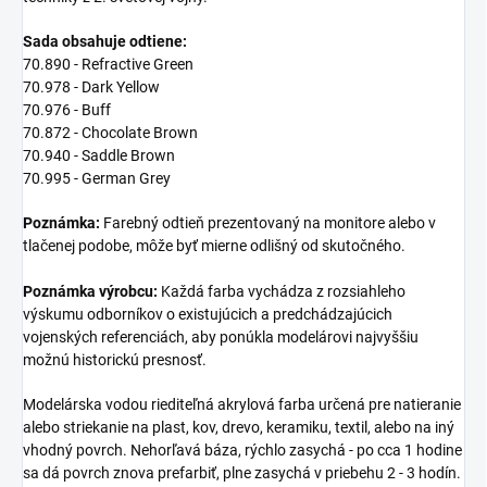
Sada obsahuje odtiene:
70.890 - Refractive Green
70.978 - Dark Yellow
70.976 - Buff
70.872 - Chocolate Brown
70.940 - Saddle Brown
70.995 - German Grey
Poznámka:
Farebný odtieň prezentovaný na monitore alebo v
tlačenej podobe, môže byť mierne odlišný od skutočného.
Poznámka výrobcu:
Každá farba vychádza z rozsiahleho
výskumu odborníkov o existujúcich a predchádzajúcich
vojenských referenciách, aby ponúkla modelárovi najvyššiu
možnú historickú presnosť.
Modelárska vodou riediteľná akrylová farba určená pre natieranie
alebo striekanie na plast, kov, drevo, keramiku, textil, alebo na iný
vhodný povrch. Nehorľavá báza, rýchlo zasychá - po cca 1 hodine
sa dá povrch znova prefarbiť, plne zasychá v priebehu 2 - 3 hodín.