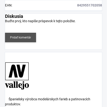
EAN
:
8429551702058
Diskusia
Buďte prvý, kto napíše príspevok k tejto položke.
Pridať komentár
Španielsky výrobca modelárskych farieb a patinovacích
produktov.