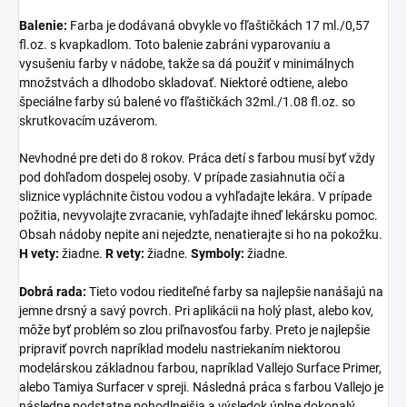
Balenie:
Farba je dodávaná obvykle vo fľaštičkách 17 ml./0,57
fl.oz. s kvapkadlom. Toto balenie zabráni vyparovaniu a
vysušeniu farby v nádobe, takže sa dá použiť v minimálnych
množstvách a dlhodobo skladovať. Niektoré odtiene, alebo
špeciálne farby sú balené vo fľaštičkách 32ml./1.08 fl.oz. so
skrutkovacím uzáverom.
Nevhodné pre deti do 8 rokov. Práca detí s farbou musí byť vždy
pod dohľadom dospelej osoby. V prípade zasiahnutia očí a
sliznice vypláchnite čistou vodou a vyhľadajte lekára. V prípade
požitia, nevyvolajte zvracanie, vyhľadajte ihneď lekársku pomoc.
Obsah nádoby nepite ani nejedzte, nenatierajte si ho na pokožku.
H vety:
žiadne.
R vety:
žiadne.
Symboly:
žiadne.
Dobrá rada:
Tieto vodou riediteľné farby sa najlepšie nanášajú na
jemne drsný a savý povrch. Pri aplikácii na holý plast, alebo kov,
môže byť problém so zlou priľnavosťou farby. Preto je najlepšie
pripraviť povrch napríklad modelu nastriekaním niektorou
modelárskou základnou farbou, napríklad Vallejo Surface Primer,
alebo Tamiya Surfacer v spreji. Následná práca s farbou Vallejo je
následne podstatne pohodlnejšia a výsledok úplne dokonalý.