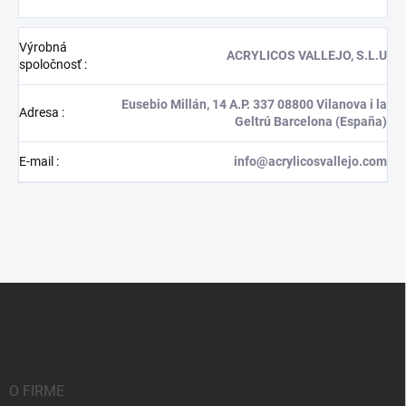
Výrobná
ACRYLICOS VALLEJO, S.L.U
spoločnosť
:
Eusebio Millán, 14 A.P. 337 08800 Vilanova i la
Adresa
:
Geltrú Barcelona (España)
E-mail
:
info@acrylicosvallejo.com
Z
á
p
ä
t
i
O FIRME