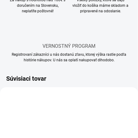
Za nákup s hodnotou nad 100€ s
Všetky položky, ktoré sa dajú
doručením na Slovensku,
vložiť do košíka máme skladom a
neplatíte poštovné!
pripravené na odoslanie.
VERNOSTNÝ PROGRAM
Registrovaní zákazníci u nás dostanú zľavu, ktorej výška rastie podľa
histórie nákupov. U nás sa oplatí nakupovať dlhodobo.
Súvisiaci tovar