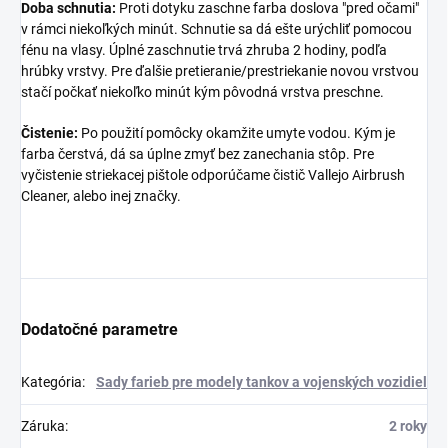
Doba schnutia:
Proti dotyku zaschne farba doslova "pred očami"
v rámci niekoľkých minút. Schnutie sa dá ešte urýchliť pomocou
fénu na vlasy. Úplné zaschnutie trvá zhruba 2 hodiny, podľa
hrúbky vrstvy. Pre ďalšie pretieranie/prestriekanie novou vrstvou
stačí počkať niekoľko minút kým pôvodná vrstva preschne.
Čistenie:
Po použití pomôcky okamžite umyte vodou. Kým je
farba čerstvá, dá sa úplne zmyť bez zanechania stôp. Pre
vyčistenie striekacej pištole odporúčame čistič Vallejo Airbrush
Cleaner, alebo inej značky.
Dodatočné parametre
Kategória
:
Sady farieb pre modely tankov a vojenských vozidiel
Záruka
:
2 roky