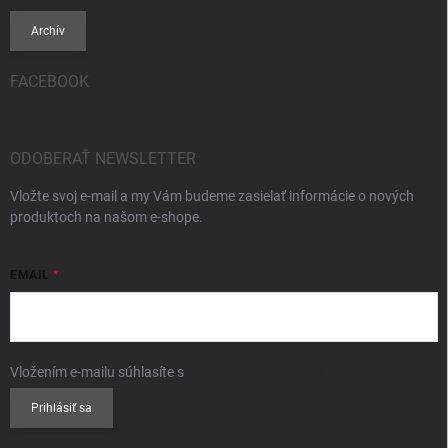
Archív
FACEBOOK
ODOBERAŤ NEWSLETTER
Vložte svoj e-mail a my Vám budeme zasielať informácie o nových
produktoch na našom e-shope.
EMAIL
Vložením e-mailu súhlasíte s
podmienkami ochrany osobných údajov
Prihlásiť sa