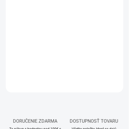
MÔŽEME
DORUČIŤ DO:
11.8.2026
MOŽNOSTI
DORUČENIA
−
+
Pridať do košíka
Sada akrylových farieb Vallejo Model Color
DETAILNÉ INFORMÁCIE
OPÝTAŤ SA
STRÁŽIŤ
DORUČENIE ZDARMA
DOSTUPNOSŤ TOVARU