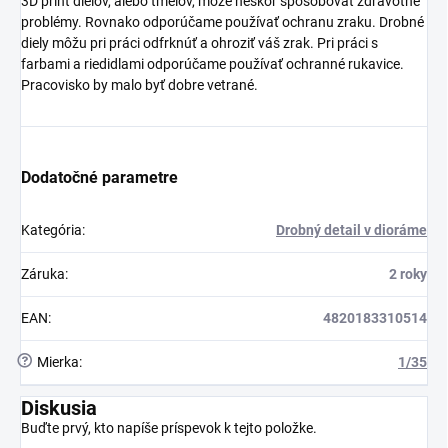
3D print dielov, alebo tmelov, môže neskôr spôsobovať zdravotné
problémy. Rovnako odporúčame používať ochranu zraku. Drobné
diely môžu pri práci odfrknúť a ohroziť váš zrak. Pri práci s
farbami a riedidlami odporúčame používať ochranné rukavice.
Pracovisko by malo byť dobre vetrané.
Dodatočné parametre
Kategória
:
Drobný detail v dioráme
Záruka
:
2 roky
EAN
:
4820183310514
?
Mierka
:
1/35
Diskusia
Buďte prvý, kto napíše príspevok k tejto položke.