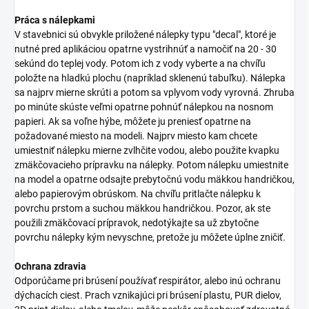
Práca s nálepkami
V stavebnici sú obvykle priložené nálepky typu "decal", ktoré je
nutné pred aplikáciou opatrne vystrihnúť a namočiť na 20 - 30
sekúnd do teplej vody. Potom ich z vody vyberte a na chvíľu
položte na hladkú plochu (napríklad sklenenú tabuľku). Nálepka
sa najprv mierne skrúti a potom sa vplyvom vody vyrovná. Zhruba
po minúte skúste veľmi opatrne pohnúť nálepkou na nosnom
papieri. Ak sa voľne hýbe, môžete ju preniesť opatrne na
požadované miesto na modeli. Najprv miesto kam chcete
umiestniť nálepku mierne zvlhčite vodou, alebo použite kvapku
zmäkčovacieho prípravku na nálepky. Potom nálepku umiestnite
na model a opatrne odsajte prebytočnú vodu mäkkou handričkou,
alebo papierovým obrúskom. Na chvíľu pritlačte nálepku k
povrchu prstom a suchou mäkkou handričkou. Pozor, ak ste
použili zmäkčovací prípravok, nedotýkajte sa už zbytočne
povrchu nálepky kým nevyschne, pretože ju môžete úplne zničiť.
Ochrana zdravia
Odporúčame pri brúsení používať respirátor, alebo inú ochranu
dýchacích ciest. Prach vznikajúci pri brúsení plastu, PUR dielov,