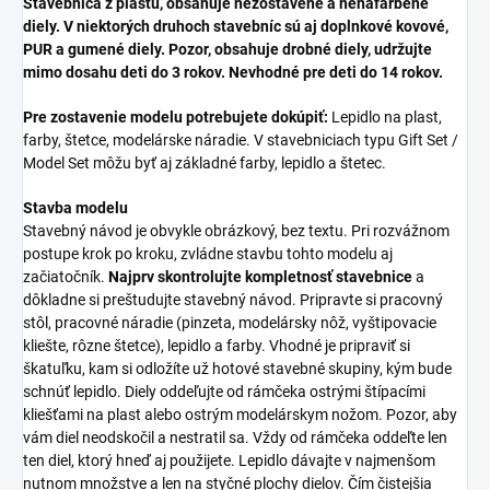
Stavebnica z plastu, obsahuje nezostavené a nenafarbené
diely. V niektorých druhoch stavebníc sú aj doplnkové kovové,
PUR a gumené diely. Pozor, obsahuje drobné diely, udržujte
mimo dosahu deti do 3 rokov. Nevhodné pre deti do 14 rokov.
Pre zostavenie modelu potrebujete dokúpiť:
Lepidlo na plast,
farby, štetce, modelárske náradie. V stavebniciach typu Gift Set /
Model Set môžu byť aj základné farby, lepidlo a štetec.
Stavba modelu
Stavebný návod je obvykle obrázkový, bez textu. Pri rozvážnom
postupe krok po kroku, zvládne stavbu tohto modelu aj
začiatočník.
Najprv skontrolujte kompletnosť stavebnice
a
dôkladne si preštudujte stavebný návod. Pripravte si pracovný
stôl, pracovné náradie (pinzeta, modelársky nôž, vyštipovacie
kliešte, rôzne štetce), lepidlo a farby. Vhodné je pripraviť si
škatuľku, kam si odložíte už hotové stavebné skupiny, kým bude
schnúť lepidlo. Diely oddeľujte od rámčeka ostrými štípacími
kliešťami na plast alebo ostrým modelárskym nožom. Pozor, aby
vám diel neodskočil a nestratil sa. Vždy od rámčeka oddeľte len
ten diel, ktorý hneď aj použijete. Lepidlo dávajte v najmenšom
nutnom množstve a len na styčné plochy dielov. Čím čistejšia