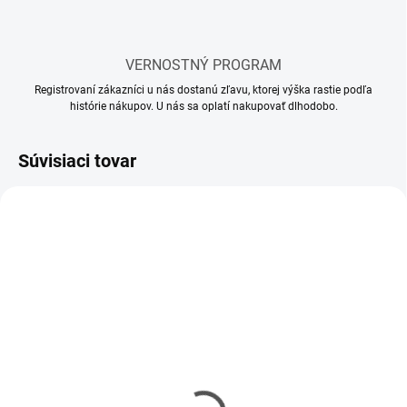
VERNOSTNÝ PROGRAM
Registrovaní zákazníci u nás dostanú zľavu, ktorej výška rastie podľa
histórie nákupov. U nás sa oplatí nakupovať dlhodobo.
Súvisiaci tovar
SKLADOM
MOMENTÁLNE NEDOSTUPNÉ
(58 KS)
Model set - Náradie pre
Lepidlo Tamiya so
modelárov
štetcom 40 ml