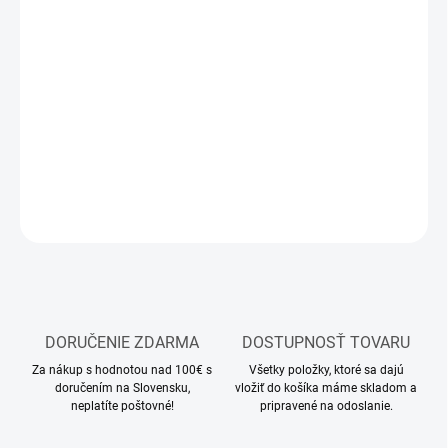
12.8.2026
MOŽNOSTI
DORUČENIA
−
+
Pridať do košíka
DETAILNÉ INFORMÁCIE
OPÝTAŤ SA
STRÁŽIŤ
DORUČENIE ZDARMA
DOSTUPNOSŤ TOVARU
Za nákup s hodnotou nad 100€ s
Všetky položky, ktoré sa dajú
doručením na Slovensku,
vložiť do košíka máme skladom a
neplatíte poštovné!
pripravené na odoslanie.