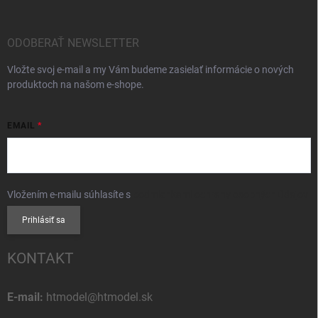
ODOBERAŤ NEWSLETTER
Vložte svoj e-mail a my Vám budeme zasielať informácie o nových
produktoch na našom e-shope.
EMAIL
Vložením e-mailu súhlasíte s
podmienkami ochrany osobných údajov
Prihlásiť sa
KONTAKT
E-mail:
htmodel@htmodel.sk