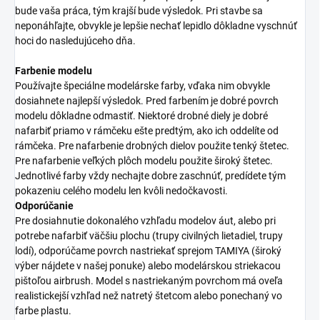
bude vaša práca, tým krajší bude výsledok. Pri stavbe sa
neponáhľajte, obvykle je lepšie nechať lepidlo dôkladne vyschnúť
hoci do nasledujúceho dňa.
Farbenie modelu
Používajte špeciálne modelárske farby, vďaka nim obvykle
dosiahnete najlepší výsledok. Pred farbením je dobré povrch
modelu dôkladne odmastiť. Niektoré drobné diely je dobré
nafarbiť priamo v rámčeku ešte predtým, ako ich oddelíte od
rámčeka. Pre nafarbenie drobných dielov použite tenký štetec.
Pre nafarbenie veľkých plôch modelu použite široký štetec.
Jednotlivé farby vždy nechajte dobre zaschnúť, predídete tým
pokazeniu celého modelu len kvôli nedočkavosti.
Odporúčanie
Pre dosiahnutie dokonalého vzhľadu modelov áut, alebo pri
potrebe nafarbiť väčšiu plochu (trupy civilných lietadiel, trupy
lodí), odporúčame povrch nastriekať sprejom TAMIYA (široký
výber nájdete v našej ponuke) alebo modelárskou striekacou
pištoľou airbrush. Model s nastriekaným povrchom má oveľa
realistickejší vzhľad než natretý štetcom alebo ponechaný vo
farbe plastu.