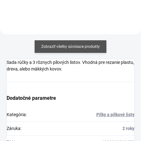
Zobraziť všetky súvisiace produkty
Sada rúčky a 3 rôznych pílových listov. Vhodná pre rezanie plastu,
dreva, alebo mäkkých kovov.
Dodatočné parametre
Kategória
:
Pílky a pílkové listy
Záruka
:
2 roky