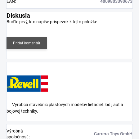
EAN
:
4009803390673
Diskusia
Buďte prvý, kto napíše príspevok k tejto položke.
Pridať komentár
Výrobca stavebníc plastových modelov lietadiel, lodí, áut a
bojovej techniky.
Výrobná
Carrera Toys GmbH
spoločnosť
: