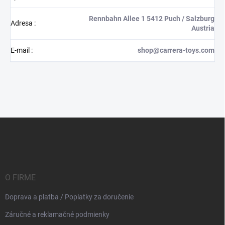
Rennbahn Allee 1 5412 Puch / Salzburg
Adresa
:
Austria
E-mail
:
shop@carrera-toys.com
Z
á
p
ä
t
i
O FIRME
e
Doprava a platba / Poplatky za doručenie
Záručné a reklamačné podmienky