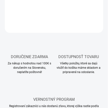
modelárske náradie
DETAILNÉ INFORMÁCIE
OPÝTAŤ SA
STRÁŽIŤ
DORUČENIE ZDARMA
DOSTUPNOSŤ TOVARU
Za nákup s hodnotou nad 100€ s
Všetky položky, ktoré sa dajú
doručením na Slovensku,
vložiť do košíka máme skladom a
neplatíte poštovné!
pripravené na odoslanie.
VERNOSTNÝ PROGRAM
Registrovaní zákazníci u nás dostanú zľavu, ktorej výška rastie podľa