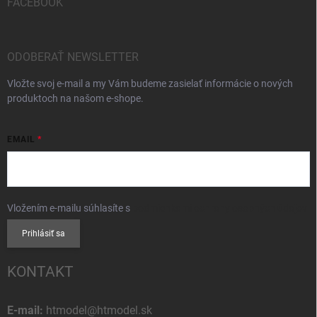
FACEBOOK
ODOBERAŤ NEWSLETTER
Vložte svoj e-mail a my Vám budeme zasielať informácie o nových
produktoch na našom e-shope.
EMAIL
Vložením e-mailu súhlasíte s
podmienkami ochrany osobných údajov
Prihlásiť sa
KONTAKT
E-mail:
htmodel@htmodel.sk