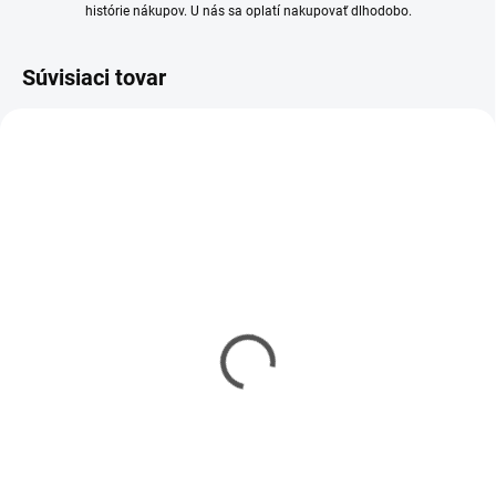
histórie nákupov. U nás sa oplatí nakupovať dlhodobo.
Súvisiaci tovar
MOMENTÁLNE NEDOSTUPNÉ
MOMENTÁLNE NEDOSTUPNÉ
T-34/76 Model 1942 &
Hasičská stanica
Applique Armor 1/35
moderná 1/87 HO
€52,90
€73,90
€43,01 bez DPH
€60,08 bez DPH
Detail
Detail