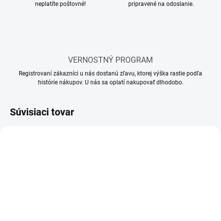
neplatíte poštovné!
pripravené na odoslanie.
VERNOSTNÝ PROGRAM
Registrovaní zákazníci u nás dostanú zľavu, ktorej výška rastie podľa
histórie nákupov. U nás sa oplatí nakupovať dlhodobo.
Súvisiaci tovar
SKLADOM
MOMENTÁLNE NEDOSTUPNÉ
(1 KS)