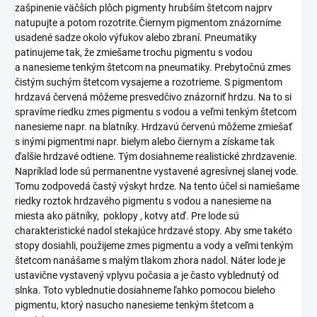
zašpinenie väčších plôch pigmenty hrubším štetcom najprv
natupujte a potom rozotrite.Čiernym pigmentom znázorníme
usadené sadze okolo výfukov alebo zbraní. Pneumatiky
patinujeme tak, že zmiešame trochu pigmentu s vodou
a nanesieme tenkým štetcom na pneumatiky. Prebytočnú zmes
čistým suchým štetcom vysajeme a rozotrieme. S pigmentom
hrdzavá červená môžeme presvedčivo znázorniť hrdzu. Na to si
spravíme riedku zmes pigmentu s vodou a veľmi tenkým štetcom
nanesieme napr. na blatníky. Hrdzavú červenú môžeme zmiešať
s inými pigmentmi napr. bielym alebo čiernym a získame tak
ďalšie hrdzavé odtiene. Tým dosiahneme realistické zhrdzavenie.
Napríklad lode sú permanentne vystavené agresívnej slanej vode.
Tomu zodpovedá častý výskyt hrdze. Na tento účel si namiešame
riedky roztok hrdzavého pigmentu s vodou a nanesieme na
miesta ako pätníky, poklopy , kotvy atď. Pre lode sú
charakteristické nadol stekajúce hrdzavé stopy. Aby sme takéto
stopy dosiahli, použijeme zmes pigmentu a vody a veľmi tenkým
štetcom nanášame s malým tlakom zhora nadol. Náter lode je
ustavične vystavený vplyvu počasia a je často vyblednutý od
slnka. Toto vyblednutie dosiahneme ľahko pomocou bieleho
pigmentu, ktorý nasucho nanesieme tenkým štetcom a