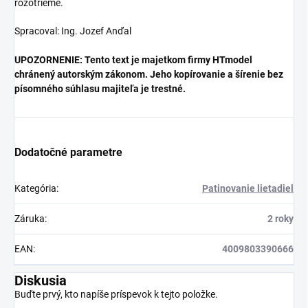
rozotrieme.
Spracoval: Ing. Jozef Anďal
UPOZORNENIE: Tento text je majetkom firmy HTmodel
chránený autorským zákonom. Jeho kopírovanie a šírenie bez
písomného súhlasu majiteľa je trestné.
Dodatočné parametre
Kategória
:
Patinovanie lietadiel
Záruka
:
2 roky
EAN
:
4009803390666
Diskusia
Buďte prvý, kto napíše príspevok k tejto položke.