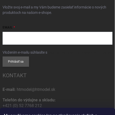
Vložte svoj e-mail a my Vám budeme zasielať informácie o nových
produktoch na našom e-shope.
EMAIL
Vložením e-mailu súhlasíte s
podmienkami ochrany osobných údajov
Prihlásiť sa
KONTAKT
E-mail:
htmodel@htmodel.sk
Telefón do výdajne a skladu:
+421 (0) 52 7768 212