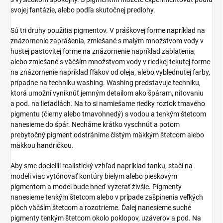
svojej fantázie, alebo podľa skutočnej predlohy.
Sú tri druhy použitia pigmentov. V práškovej forme napríklad na
znázornenie zaprášenia, zmiešané s malým množstvom vody v
hustej pastovitej forme na znázornenie napríklad zablatenia,
alebo zmiešané s väčším množstvom vody v riedkej tekutej forme
na znázornenie napríklad fľakov od oleja, alebo vyblednutej farby,
prípadne na techniku washing. Washing predstavuje techniku,
ktorá umožní vyniknúť jemným detailom ako špáram, nitovaniu
a pod. na lietadlách. Na to si namiešame riedky roztok tmavého
pigmentu (čierny alebo tmavohnedý) s vodou a tenkým štetcom
nanesieme do špár. Necháme krátko vyschnúť a potom
prebytočný pigment odstránime čistým mäkkým štetcom alebo
mäkkou handričkou.
Aby sme docielili realistický vzhľad napríklad tanku, stačí na
modeli viac vytónovať kontúry bielym alebo pieskovým
pigmentom a model bude hneď vyzerať živšie. Pigmenty
nanesieme tenkým štetcom alebo v prípade zašpinenia veľkých
plôch väčším štetcom a rozotrieme. Ďalej nanesieme suché
pigmenty tenkým štetcom okolo poklopov, uzáverov a pod. Na