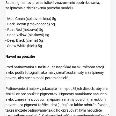
Sada pigmentov pre realistické znázornenie opotrebovania,
zašpinenia a zhrdzavenia povrchu modelu.
- Mud Green (špinavozelená) 5g
- Dark Brown (tmavohnedá) 5g
- Rust Red (hrdzavá) 5g
- Sand Yellow (piesková) 5g
- Deep Black (čierna) 5g
- Snow White (biela) 5g
Návod na použitie
Pred patinovaním si naštudujte napríklad na skutočnom stroji,
alebo podľa fotografií ako má vyzerať zostarnutý a zašpinený
povrch, aby ste ho mohli potom docieliť.
Patinovanie si najprv vyskúšajte na nepoužitých dieloch, aby ste
získali cit pre použitie pigmentov. Pigmenty nanášame nasucho
alebo zmiešané s vodou najlepšie na matný povrch (na lesklom
povrchu sa pigment ťažšie uchytí). Dajú sa ľahko odstrániť vodou,
takže môžete patinovanie tak dlho opravovať, kým nebudete
s výsledkom spokojný. S pigmentmi môžete experimentovať podľa