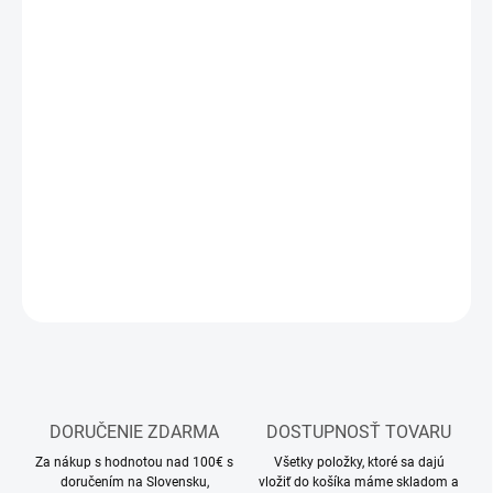
DORUČIŤ DO:
11.8.2026
MOŽNOSTI
DORUČENIA
−
+
Pridať do košíka
modelárske farby
DETAILNÉ INFORMÁCIE
OPÝTAŤ SA
STRÁŽIŤ
DORUČENIE ZDARMA
DOSTUPNOSŤ TOVARU
Za nákup s hodnotou nad 100€ s
Všetky položky, ktoré sa dajú
doručením na Slovensku,
vložiť do košíka máme skladom a