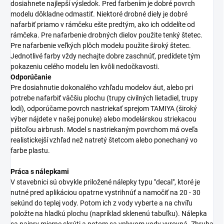
dosiahnete najlepší výsledok. Pred farbením je dobré povrch
modelu dôkladne odmastiť. Niektoré drobné diely je dobré
nafarbiť priamo v rámčeku ešte predtým, ako ich oddelíte od
rámčeka. Pre nafarbenie drobných dielov použite tenký štetec.
Pre nafarbenie veľkých plôch modelu použite široký štetec.
Jednotlivé farby vždy nechajte dobre zaschnúť, predídete tým
pokazeniu celého modelu len kvôli nedočkavosti.
Odporúčanie
Pre dosiahnutie dokonalého vzhľadu modelov áut, alebo pri
potrebe nafarbiť väčšiu plochu (trupy civilných lietadiel, trupy
lodí), odporúčame povrch nastriekať sprejom TAMIYA (široký
výber nájdete v našej ponuke) alebo modelárskou striekacou
pištoľou airbrush. Model s nastriekaným povrchom má oveľa
realistickejší vzhľad než natretý štetcom alebo ponechaný vo
farbe plastu.
Práca s nálepkami
V stavebnici sú obvykle priložené nálepky typu "decal", ktoré je
nutné pred aplikáciou opatrne vystrihnúť a namočiť na 20 - 30
sekúnd do teplej vody. Potom ich z vody vyberte a na chvíľu
položte na hladkú plochu (napríklad sklenenú tabuľku). Nálepka
sa najprv mierne skrúti a potom sa vplyvom vody vyrovná. Zhruba