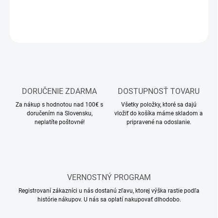
DETAILNÉ INFORMÁCIE
OPÝTAŤ SA
STRÁŽIŤ
DORUČENIE ZDARMA
DOSTUPNOSŤ TOVARU
Za nákup s hodnotou nad 100€ s
Všetky položky, ktoré sa dajú
doručením na Slovensku,
vložiť do košíka máme skladom a
neplatíte poštovné!
pripravené na odoslanie.
VERNOSTNÝ PROGRAM
Registrovaní zákazníci u nás dostanú zľavu, ktorej výška rastie podľa
histórie nákupov. U nás sa oplatí nakupovať dlhodobo.