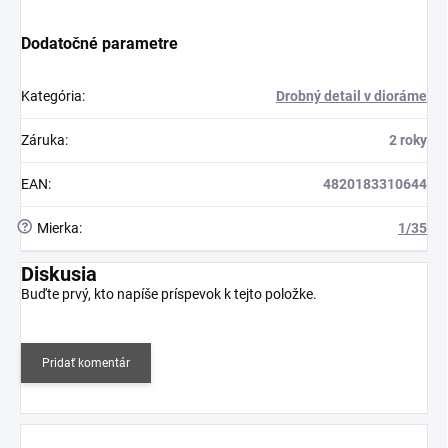
Dodatočné parametre
Kategória
:
Drobný detail v dioráme
Záruka
:
2 roky
EAN
:
4820183310644
?
Mierka
:
1/35
Diskusia
Buďte prvý, kto napíše príspevok k tejto položke.
Pridať komentár