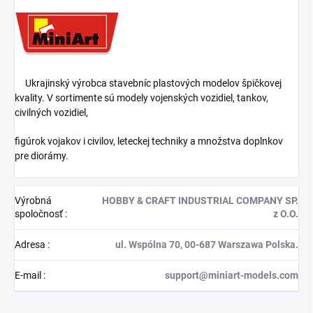
Ukrajinský výrobca stavebníc plastových modelov špičkovej
kvality. V sortimente sú modely vojenských vozidiel, tankov,
civilných vozidiel,
figúrok vojakov i civilov, leteckej techniky a množstva doplnkov
pre diorámy.
Výrobná
HOBBY & CRAFT INDUSTRIAL COMPANY SP.
spoločnosť
:
z O.O.
Adresa
:
ul. Wspólna 70, 00-687 Warszawa Polska.
E-mail
:
support@miniart-models.com