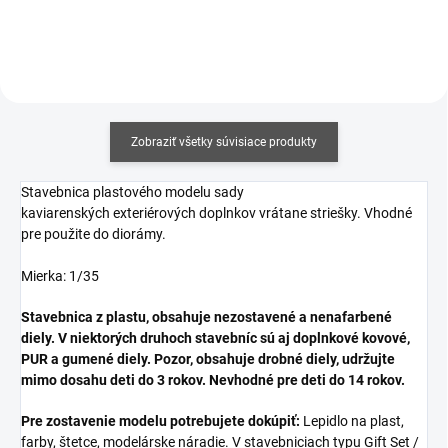
Zobraziť všetky súvisiace produkty
Stavebnica plastového modelu sady
kaviarenských
exteriérových
doplnkov vrátane striešky. Vhodné
pre použite do diorámy.
Mierka: 1/35
Stavebnica z plastu, obsahuje nezostavené a nenafarbené
diely. V niektorých druhoch stavebníc sú aj doplnkové kovové,
PUR a gumené diely. Pozor, obsahuje drobné diely, udržujte
mimo dosahu deti do 3 rokov. Nevhodné pre deti do 14 rokov.
Pre zostavenie modelu potrebujete dokúpiť:
Lepidlo na plast,
farby, štetce, modelárske náradie. V stavebniciach typu Gift Set /