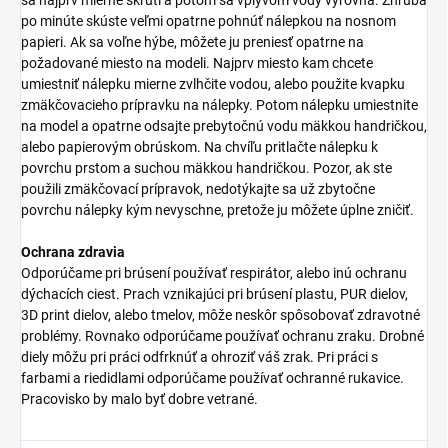
po minúte skúste veľmi opatrne pohnúť nálepkou na nosnom
papieri. Ak sa voľne hýbe, môžete ju preniesť opatrne na
požadované miesto na modeli. Najprv miesto kam chcete
umiestniť nálepku mierne zvlhčite vodou, alebo použite kvapku
zmäkčovacieho prípravku na nálepky. Potom nálepku umiestnite
na model a opatrne odsajte prebytočnú vodu mäkkou handričkou,
alebo papierovým obrúskom. Na chvíľu pritlačte nálepku k
povrchu prstom a suchou mäkkou handričkou. Pozor, ak ste
použili zmäkčovací prípravok, nedotýkajte sa už zbytočne
povrchu nálepky kým nevyschne, pretože ju môžete úplne zničiť.
Ochrana zdravia
Odporúčame pri brúsení používať respirátor, alebo inú ochranu
dýchacích ciest. Prach vznikajúci pri brúsení plastu, PUR dielov,
3D print dielov, alebo tmelov, môže neskôr spôsobovať zdravotné
problémy. Rovnako odporúčame používať ochranu zraku. Drobné
diely môžu pri práci odfrknúť a ohroziť váš zrak. Pri práci s
farbami a riedidlami odporúčame používať ochranné rukavice.
Pracovisko by malo byť dobre vetrané.