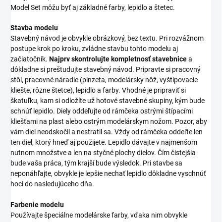
Model Set môžu byť aj základné farby, lepidlo a štetec.
Stavba modelu
Stavebný návod je obvykle obrázkový, bez textu. Pri rozvážnom
postupe krok po kroku, zvládne stavbu tohto modelu aj
začiatočník.
Najprv skontrolujte kompletnosť stavebnice
a
dôkladne si preštudujte stavebný návod. Pripravte si pracovný
stôl, pracovné náradie (pinzeta, modelársky nôž, vyštipovacie
kliešte, rôzne štetce), lepidlo a farby. Vhodné je pripraviť si
škatuľku, kam si odložíte už hotové stavebné skupiny, kým bude
schnúť lepidlo. Diely oddeľujte od rámčeka ostrými štípacími
kliešťami na plast alebo ostrým modelárskym nožom. Pozor, aby
vám diel neodskočil a nestratil sa. Vždy od rámčeka oddeľte len
ten diel, ktorý hneď aj použijete. Lepidlo dávajte v najmenšom
nutnom množstve a len na styčné plochy dielov. Čím čistejšia
bude vaša práca, tým krajší bude výsledok. Pri stavbe sa
neponáhľajte, obvykle je lepšie nechať lepidlo dôkladne vyschnúť
hoci do nasledujúceho dňa.
Farbenie modelu
Používajte špeciálne modelárske farby, vďaka nim obvykle