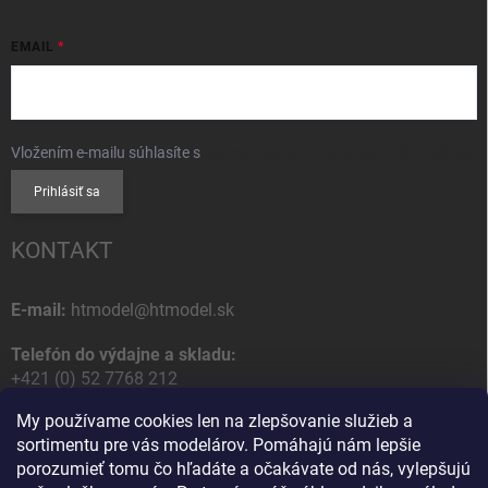
EMAIL
Vložením e-mailu súhlasíte s
podmienkami ochrany osobných údajov
Prihlásiť sa
KONTAKT
E-mail:
htmodel@htmodel.sk
Telefón do výdajne a skladu:
+421 (0) 52 7768 212
My používame cookies len na zlepšovanie služieb a
Poštová / Odberná adresa:
sortimentu pre vás modelárov. Pomáhajú nám lepšie
HT model
porozumieť tomu čo hľadáte a očakávate od nás, vylepšujú
Na letisko 49