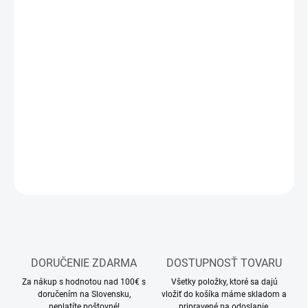
12.8.2026
MOŽNOSTI
DORUČENIA
−
+
Pridať do košíka
Modelárska nabíjačka
DETAILNÉ INFORMÁCIE
OPÝTAŤ SA
STRÁŽIŤ
DORUČENIE ZDARMA
DOSTUPNOSŤ TOVARU
Za nákup s hodnotou nad 100€ s
Všetky položky, ktoré sa dajú
doručením na Slovensku,
vložiť do košíka máme skladom a
neplatíte poštovné!
pripravené na odoslanie.