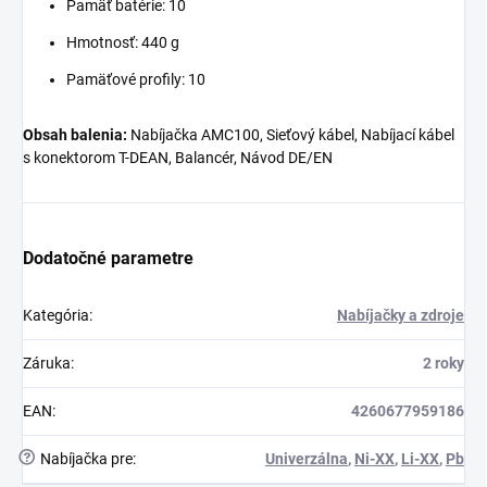
Pamäť batérie: 10
Hmotnosť: 440 g
Pamäťové profily: 10
Obsah balenia:
Nabíjačka AMC100, Sieťový kábel, Nabíjací kábel
s konektorom T-DEAN, Balancér, Návod DE/EN
Dodatočné parametre
Kategória
:
Nabíjačky a zdroje
Záruka
:
2 roky
EAN
:
4260677959186
?
Nabíjačka pre
:
Univerzálna
,
Ni-XX
,
Li-XX
,
Pb