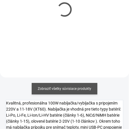
DE Hobby RC Volvo
Amewi RC G100E Full
electric excavator 1/14
Metal Excavator 1/18
€749
RTR
€608,94 bez DPH
€1 029,90
€837,32 bez DPH
Detail
Do košíka
Zobraziť všetky súvisiace produkty
Kvalitná, profesionálna 100W nabíjačka/vybíjačka s pripojením
220V a 11-18V (XT60). Nabíjačka je vhodná pre tieto typy batérií:
Li-Po, Li-Fe, Li-Ion/Li-HV batérie (články 1-6), NiCd/NiMH batérie
(články 1-15), olovené batérie 2-20V (1-10 článkov ). Okrem toho
má nabíjačka prípojku pre snímač teploty, mini USB-PC prepojenie