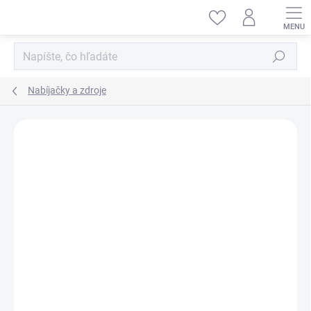
Prejsť
na
obsah
Hľadať
Nabíjačky a zdroje
ZNAČKA:
AMEWI