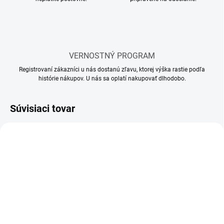
VERNOSTNÝ PROGRAM
Registrovaní zákazníci u nás dostanú zľavu, ktorej výška rastie podľa
histórie nákupov. U nás sa oplatí nakupovať dlhodobo.
Súvisiaci tovar
MOMENTÁLNE NEDOSTUPNÉ
SKLADOM
(1 KS)