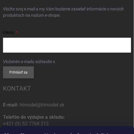
Vložte svoj e-mail a my Vám budeme zasielať informácie o nových
produktoch na našom e-shope.
EMAIL
Vložením e-mailu súhlasíte s
podmienkami ochrany osobných údajov
Prihlásiť sa
KONTAKT
E-mail:
htmodel@htmodel.sk
Telefón do výdajne a skladu:
+421 (0) 52 7768 212