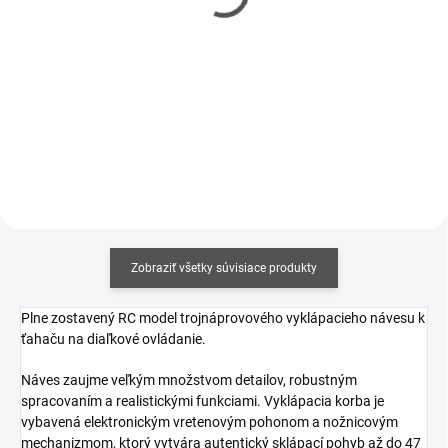
€6
XT-30
€4,88 bez DPH
€19,80
Do košíka
€16,10 bez DPH
Do košíka
Zobraziť všetky súvisiace produkty
Plne zostavený RC model trojnáprovového v
yklápacieho návesu k
ťahaču na diaľkové ovládanie.
Náves zaujme veľkým množstvom detailov, robustným
spracovaním a realistickými funkciami. Vyklápacia korba je
vybavená elektronickým vretenovým pohonom a nožnicovým
mechanizmom, ktorý vytvára autentický sklápací pohyb až do 47