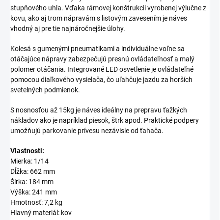
stupňového uhla. Vďaka rámovej konštrukcii vyrobenej výlučne z
kovu, ako aj trom nápravám s listovým zavesením je náves
vhodný aj pre tie najnáročnejšie úlohy.
Kolesá s gumenými pneumatikami a individuálne voľne sa
otáčajúce nápravy zabezpečujú presnú ovládateľnosť a malý
polomer otáčania. Integrované LED osvetlenie je ovládateľné
pomocou diaľkového vysielača, čo uľahčuje jazdu za horších
svetelných podmienok.
S nosnosťou až 15kg je náves
ideálny na prepravu ťažkých
nákladov ako je napríklad piesok, štrk apod. Praktické podpery
umožňujú parkovanie prívesu nezávisle od ťahača.
Vlastnosti:
Mierka: 1/14
Dĺžka: 662 mm
Šírka: 184 mm
Výška: 241 mm
Hmotnosť: 7,2 kg
Hlavný materiál: kov