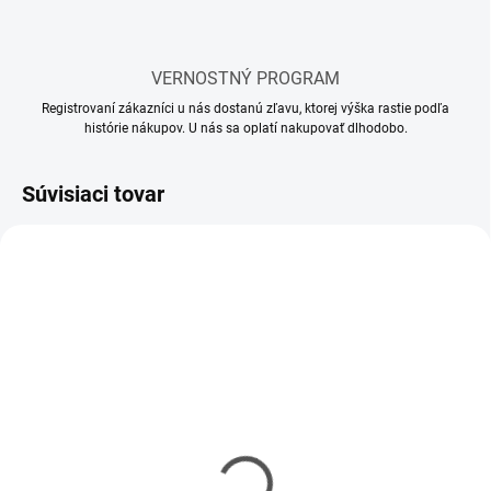
VERNOSTNÝ PROGRAM
Registrovaní zákazníci u nás dostanú zľavu, ktorej výška rastie podľa
histórie nákupov. U nás sa oplatí nakupovať dlhodobo.
Súvisiaci tovar
SKLADOM
SKLADOM
(4 KS)
(2 KS)
Akumulátor Amewi Li-
Nabíjací kábel XT-30
Ion 3000mAh/7,4V 2S