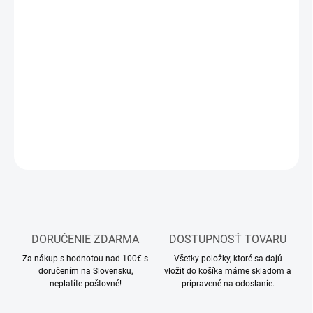
13.8.2026
MOŽNOSTI
DORUČENIA
−
+
Pridať do košíka
DETAILNÉ INFORMÁCIE
OPÝTAŤ SA
STRÁŽIŤ
DORUČENIE ZDARMA
DOSTUPNOSŤ TOVARU
Za nákup s hodnotou nad 100€ s
Všetky položky, ktoré sa dajú
doručením na Slovensku,
vložiť do košíka máme skladom a
neplatíte poštovné!
pripravené na odoslanie.