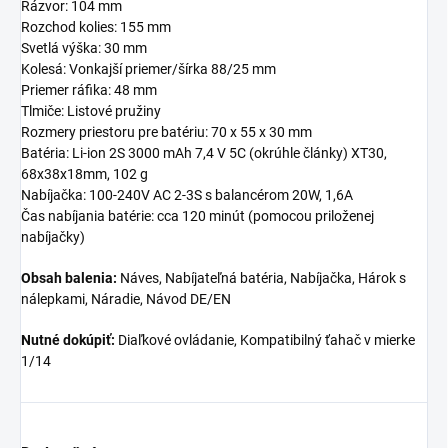
Rázvor: 104 mm
Rozchod kolies: 155 mm
Svetlá výška: 30 mm
Kolesá: Vonkajší priemer/šírka 88/25 mm
Priemer ráfika: 48 mm
Tlmiče: Listové pružiny
Rozmery priestoru pre batériu: 70 x 55 x 30 mm
Batéria: Li-ion 2S 3000 mAh 7,4 V 5C (okrúhle články) XT30,
68x38x18mm, 102 g
Nabíjačka: 100-240V AC 2-3S s balancérom 20W, 1,6A
Čas nabíjania batérie: cca 120 minút (pomocou priloženej
nabíjačky)
Obsah balenia:
Náves, Nabíjateľná batéria, Nabíjačka, Hárok s
nálepkami, Náradie, Návod DE/EN
Nutné dokúpiť:
Diaľkové ovládanie, Kompatibilný ťahač v mierke
1/14