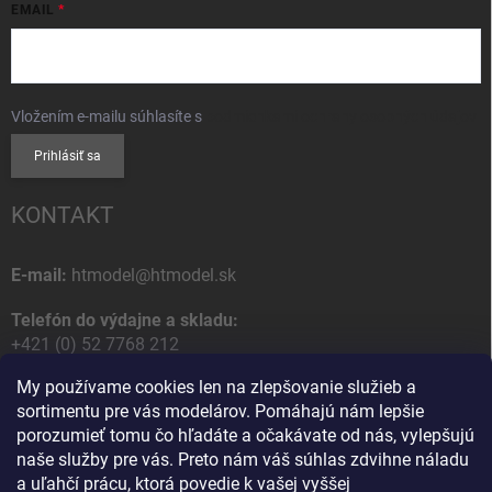
EMAIL
Vložením e-mailu súhlasíte s
podmienkami ochrany osobných údajov
Prihlásiť sa
KONTAKT
E-mail:
htmodel@htmodel.sk
Telefón do výdajne a skladu:
+421 (0) 52 7768 212
My používame cookies len na zlepšovanie služieb a
Poštová / Odberná adresa:
sortimentu pre vás modelárov. Pomáhajú nám lepšie
HT model
porozumieť tomu čo hľadáte a očakávate od nás, vylepšujú
Na letisko 49
naše služby pre vás. Preto nám váš súhlas zdvihne náladu
058 01 Poprad
a uľahčí prácu, ktorá povedie k vašej vyššej
Slovenská Republika