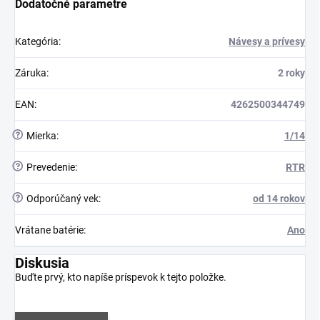
Dodatočné parametre
Kategória
:
Návesy a prívesy
Záruka
:
2 roky
EAN
:
4262500344749
?
Mierka
:
1/14
?
Prevedenie
:
RTR
?
Odporúčaný vek
:
od 14 rokov
Vrátane batérie
:
Ano
Diskusia
Buďte prvý, kto napíše príspevok k tejto položke.