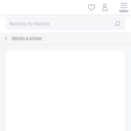
Prejsť
na
obsah
Hľadať
Návesy a prívesy
ZNAČKA:
AMEWI