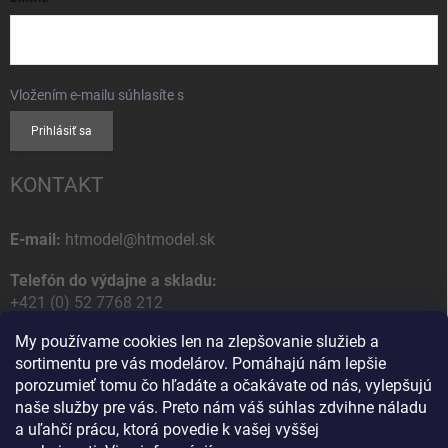
Vložením e-mailu súhlasíte s
podmienkami ochrany osobných údajov
Prihlásiť sa
KONTAKT
E-mail:
htmodel@htmodel.sk
Telefón do výdajne a skladu:
+421 (0) 52 7768 212
My používame cookies len na zlepšovanie služieb a
Poštová / Odberná adresa:
sortimentu pre vás modelárov. Pomáhajú nám lepšie
HT model
porozumieť tomu čo hľadáte a očakávate od nás, vylepšujú
Na letisko 49
naše služby pre vás. Preto nám váš súhlas zdvihne náladu
058 01 Poprad
a uľahčí prácu, ktorá povedie k vašej vyššej
Slovenská Republika