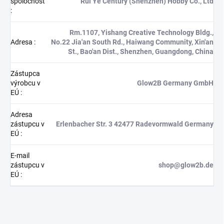
spoločnosť
Rui Ye Century (Shenzhen) Hobby Co., Ltd
:
Rm.1107, Yishang Creative Technology Bldg.,
Adresa
:
No.22 Jia'an South Rd., Haiwang Community, Xin'an
St., Bao'an Dist., Shenzhen, Guangdong, China
Zástupca
výrobcu v
Glow2B Germany GmbH
EÚ
:
Adresa
zástupcu v
Erlenbacher Str. 3 42477 Radevormwald Germany
EÚ
:
E-mail
zástupcu v
shop@glow2b.de
EÚ
: