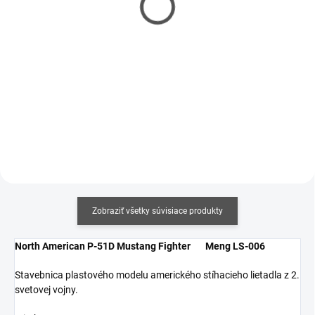
€3,50
€3,10
€2,85 bez DPH
€2,52 bez DPH
Jednotková
Jednotková
€8,75 / 100 ml
€15,50 / 100 ml
cena:
cena:
Do košíka
Do košíka
Zobraziť všetky súvisiace produkty
North American P-51D Mustang Fighter Meng LS-006
Stavebnica plastového modelu amerického stíhacieho lietadla z 2.
svetovej vojny.