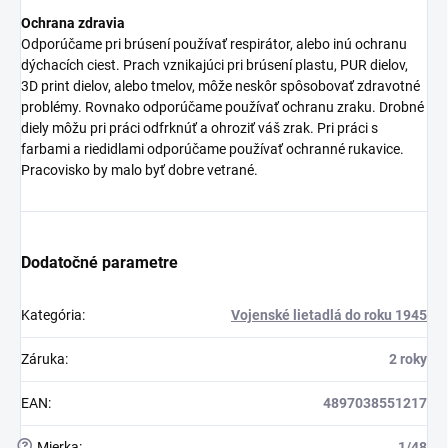
Ochrana zdravia
Odporúčame pri brúsení používať respirátor, alebo inú ochranu
dýchacích ciest. Prach vznikajúci pri brúsení plastu, PUR dielov,
3D print dielov, alebo tmelov, môže neskôr spôsobovať zdravotné
problémy. Rovnako odporúčame používať ochranu zraku. Drobné
diely môžu pri práci odfrknúť a ohroziť váš zrak. Pri práci s
farbami a riedidlami odporúčame používať ochranné rukavice.
Pracovisko by malo byť dobre vetrané.
Dodatočné parametre
Kategória
:
Vojenské lietadlá do roku 1945
Záruka
:
2 roky
EAN
:
4897038551217
?
Mierka
:
1/48