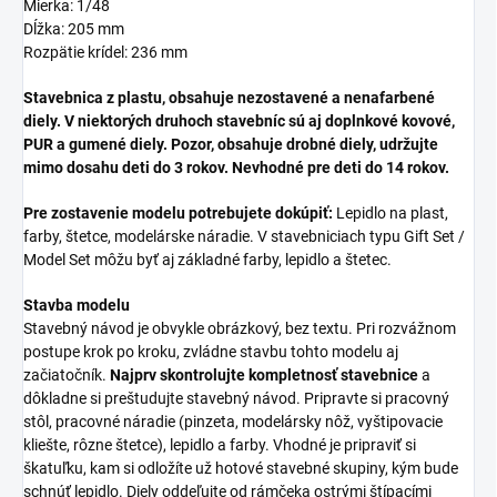
Mierka: 1/48
Dĺžka: 205 mm
Rozpätie krídel: 236 mm
Stavebnica z plastu, obsahuje nezostavené a nenafarbené
diely. V niektorých druhoch stavebníc sú aj doplnkové kovové,
PUR a gumené diely. Pozor, obsahuje drobné diely, udržujte
mimo dosahu deti do 3 rokov. Nevhodné pre deti do 14 rokov.
Pre zostavenie modelu potrebujete dokúpiť:
Lepidlo na plast,
farby, štetce, modelárske náradie. V stavebniciach typu Gift Set /
Model Set môžu byť aj základné farby, lepidlo a štetec.
Stavba modelu
Stavebný návod je obvykle obrázkový, bez textu. Pri rozvážnom
postupe krok po kroku, zvládne stavbu tohto modelu aj
začiatočník.
Najprv skontrolujte kompletnosť stavebnice
a
dôkladne si preštudujte stavebný návod. Pripravte si pracovný
stôl, pracovné náradie (pinzeta, modelársky nôž, vyštipovacie
kliešte, rôzne štetce), lepidlo a farby. Vhodné je pripraviť si
škatuľku, kam si odložíte už hotové stavebné skupiny, kým bude
schnúť lepidlo. Diely oddeľujte od rámčeka ostrými štípacími