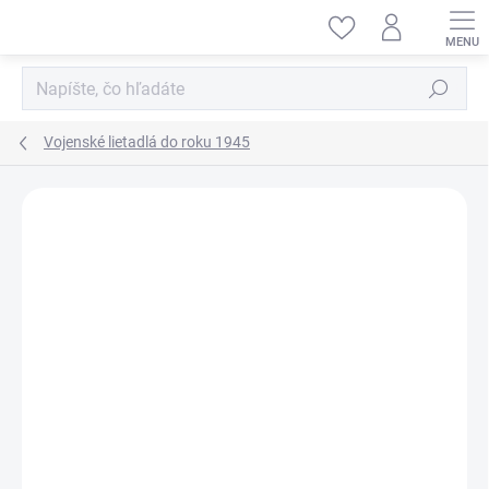
Prejsť
na
obsah
Hľadať
Vojenské lietadlá do roku 1945
ZNAČKA:
MENG-MODEL