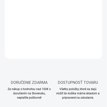
MOŽNOSTI
DORUČENIA
−
+
Pridať do košíka
Stavebnica plastového modelu lietadla
DETAILNÉ INFORMÁCIE
OPÝTAŤ SA
STRÁŽIŤ
DORUČENIE ZDARMA
DOSTUPNOSŤ TOVARU
Za nákup s hodnotou nad 100€ s
Všetky položky, ktoré sa dajú
doručením na Slovensku,
vložiť do košíka máme skladom a
neplatíte poštovné!
pripravené na odoslanie.