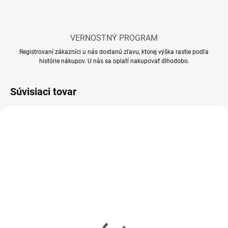
VERNOSTNÝ PROGRAM
Registrovaní zákazníci u nás dostanú zľavu, ktorej výška rastie podľa
histórie nákupov. U nás sa oplatí nakupovať dlhodobo.
Súvisiaci tovar
SKLADOM
SKLADOM
(60 KS)
(16 KS)
Lepidlo Tamiya so
Lepidlo Tamiya so
štetcom 40 ml
štetcom 20 ml