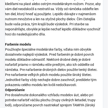
kliešťami na plast alebo ostrým modelárskym nožom. Pozor, aby
vám diel neodskočil a nestratil sa. Vždy od rámčeka oddeľte len
ten diel, ktorý hneď aj použijete. Lepidlo dávajte v najmenšom
nutnom množstve a len na styčné plochy dielov. Čím čistejšia
bude vaša práca, tým krajší bude výsledok. Pri stavbe sa
neponáhľajte, obvykle je lepšie nechať lepidlo dôkladne vyschnúť
hoci do nasledujúceho dňa.
Farbenie modelu
Používajte špeciálne modelárske farby, vďaka nim obvykle
dosiahnete najlepší výsledok. Pred farbením je dobré povrch
modelu dôkladne odmastiť. Niektoré drobné diely je dobré
nafarbiť priamo v rámčeku ešte predtým, ako ich oddelíte od
rámčeka. Pre nafarbenie drobných dielov použite tenký štetec.
Pre nafarbenie veľkých plôch modelu použite široký štetec.
Jednotlivé farby vždy nechajte dobre zaschnúť, predídete tým
pokazeniu celého modelu len kvôli nedočkavosti.
Odporúčanie
Pre dosiahnutie dokonalého vzhľadu modelov áut, alebo pri
potrebe nafarbiť väčšiu plochu (trupy civilných lietadiel, trupy
lodí), odporúčame povrch nastriekať sprejom TAMIYA (široký