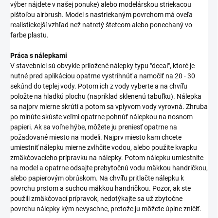
výber nájdete v našej ponuke) alebo modelárskou striekacou
pištoľou airbrush. Model s nastriekaným povrchom má oveľa
realistickejší vzhľad než natretý štetcom alebo ponechaný vo
farbe plastu.
Práca s nálepkami
V stavebnici sú obvykle priložené nálepky typu "decal", ktoré je
nutné pred aplikáciou opatrne vystrihnúť a namočiť na 20 - 30
sekúnd do teplej vody. Potom ich z vody vyberte a na chvíľu
položte na hladkú plochu (napríklad sklenenú tabuľku). Nálepka
sa najprv mierne skrúti a potom sa vplyvom vody vyrovná. Zhruba
po minúte skúste veľmi opatrne pohnúť nálepkou na nosnom
papieri. Ak sa voľne hýbe, môžete ju preniesť opatrne na
požadované miesto na modeli. Najprv miesto kam chcete
umiestniť nálepku mierne zvlhčite vodou, alebo použite kvapku
zmäkčovacieho prípravku na nálepky. Potom nálepku umiestnite
na model a opatrne odsajte prebytočnú vodu mäkkou handričkou,
alebo papierovým obrúskom. Na chvíľu pritlačte nálepku k
povrchu prstom a suchou mäkkou handričkou. Pozor, ak ste
použili zmäkčovací prípravok, nedotýkajte sa už zbytočne
povrchu nálepky kým nevyschne, pretože ju môžete úplne zničiť.