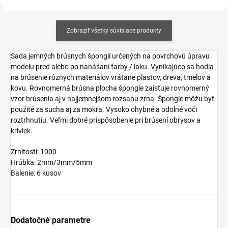
Zobraziť všetky súvisiace produkty
Sada jemných brúsnych špongií určených na povrchovú úpravu
modelu pred alebo po nanášaní farby / laku. Vynikajúco sa hodia
na brúsenie rôznych materiálov vrátane plastov, dreva, tmelov a
kovu. Rovnomerná brúsna plocha špongie zaisťuje rovnomerný
vzor brúsenia aj v najjemnejšom rozsahu zrna. Špongie môžu byť
použité za sucha aj za mokra. Vysoko ohybné a odolné voči
roztrhnutiu. Veľmi dobré prispôsobenie pri brúsení obrysov a
kriviek.
Zrnitosti: 1000
Hrúbka: 2mm/3mm/5mm
Balenie: 6 kusov
Dodatočné parametre