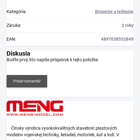
Kategória
:
Brúsenie a leštenie
Záruka
:
2 roky
EAN
:
4897038552849
Diskusia
Buďte prvý, kto napíše príspevok k tejto položke.
Pridať komentár
Čínsky výrobca vysokokvalitných stavebníc plastových
modelov vojenskej techniky, lietadiel, motoriek, áut a lodí. V