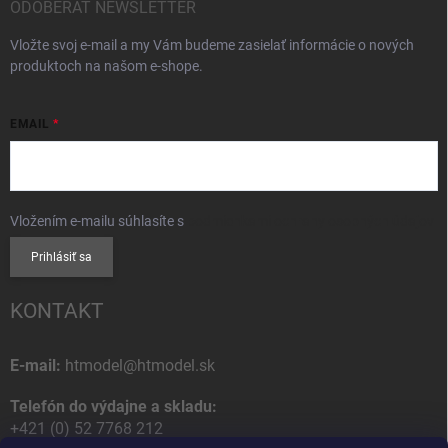
ODOBERAŤ NEWSLETTER
Vložte svoj e-mail a my Vám budeme zasielať informácie o nových
produktoch na našom e-shope.
EMAIL
Vložením e-mailu súhlasíte s
podmienkami ochrany osobných údajov
Prihlásiť sa
KONTAKT
E-mail:
htmodel@htmodel.sk
Telefón do výdajne a skladu:
+421 (0) 52 7768 212