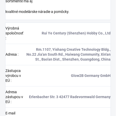
sortimente má aj
kvalitné modelárske náradie a pomôcky.
Výrobná
spoločnosť
Rui Ye Century (Shenzhen) Hobby Co., Ltd
:
Rm.1107, Yishang Creative Technology Bldg.,
Adresa
:
No.22 Jia'an South Rd., Haiwang Community, Xin'an
St., Bao'an Dist., Shenzhen, Guangdong, China
Zástupca
výrobcu v
Glow2B Germany GmbH
EÚ
:
Adresa
zástupcu v
Erlenbacher Str. 3 42477 Radevormwald Germany
EÚ
:
E-mail