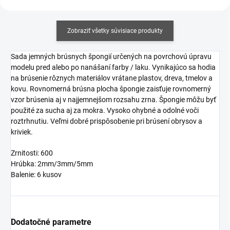
Zobraziť všetky súvisiace produkty
Sada jemných brúsnych špongií určených na povrchovú úpravu
modelu pred alebo po nanášaní farby / laku. Vynikajúco sa hodia
na brúsenie rôznych materiálov vrátane plastov, dreva, tmelov a
kovu. Rovnomerná brúsna plocha špongie zaisťuje rovnomerný
vzor brúsenia aj v najjemnejšom rozsahu zrna. Špongie môžu byť
použité za sucha aj za mokra. Vysoko ohybné a odolné voči
roztrhnutiu. Veľmi dobré prispôsobenie pri brúsení obrysov a
kriviek.
Zrnitosti: 600
Hrúbka: 2mm/3mm/5mm
Balenie: 6 kusov
Dodatočné parametre