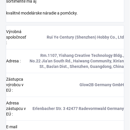
sortimente má aj
kvalitné modelárske náradie a pomôcky.
Výrobná
spoločnosť
Rui Ye Century (Shenzhen) Hobby Co., Ltd
:
Rm.1107, Yishang Creative Technology Bldg.,
Adresa
:
No.22 Jia'an South Rd., Haiwang Community, Xin'an
St., Bao'an Dist., Shenzhen, Guangdong, China
Zástupca
výrobcu v
Glow2B Germany GmbH
EÚ
:
Adresa
zástupcu v
Erlenbacher Str. 3 42477 Radevormwald Germany
EÚ
:
E-mail