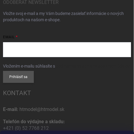
ODOBERAŤ NEWSLETTER
Vložte svoj e-mail a my Vám budeme zasielať informácie o nových
produktoch na našom e-shope.
EMAIL
Vložením e-mailu súhlasíte s
podmienkami ochrany osobných údajov
Prihlásiť sa
KONTAKT
E-mail:
htmodel@htmodel.sk
Telefón do výdajne a skladu:
+421 (0) 52 7768 212