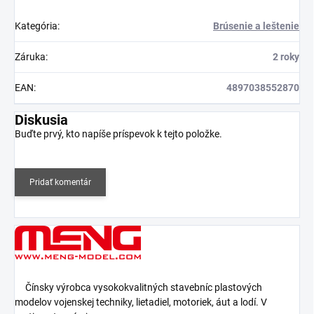
Kategória
:
Brúsenie a leštenie
Záruka
:
2 roky
EAN
:
4897038552870
Diskusia
Buďte prvý, kto napíše príspevok k tejto položke.
Pridať komentár
Čínsky výrobca vysokokvalitných stavebníc plastových
modelov vojenskej techniky, lietadiel, motoriek, áut a lodí. V