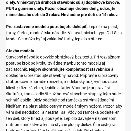
diely. V niektorých druhoch stavebníc sú aj doplnkové kovové,
PUR a gumené diely. Pozor, obsahuje drobné diely, udržujte
mimo dosahu deti do 3 rokov. Nevhodné pre deti do 14 rokov.
Pre zostavenie modelu potrebujete dokúpiť:
Lepidlo na plast,
farby, štetce, modelárske náradie. V stavebniciach typu Gift Set /
Model Set môžu byť aj základné farby, lepidlo a štetec.
Stavba modelu
Stavebný návod je obvykle obrázkový, bez textu. Pri rozvážnom
postupe krok po kroku, zvládne stavbu tohto modelu aj
začiatočník.
Najprv skontrolujte kompletnosť stavebnice
a
dôkladne si preštudujte stavebný návod. Pripravte si pracovný
stôl, pracovné náradie (pinzeta, modelársky nôž, vyštipovacie
kliešte, rôzne štetce), lepidlo a farby. Vhodné je pripraviť si
škatuľku, kam si odložíte už hotové stavebné skupiny, kým bude
schnúť lepidlo. Diely oddeľujte od rámčeka ostrými štípacími
kliešťami na plast alebo ostrým modelárskym nožom. Pozor, aby
vám diel neodskočil a nestratil sa. Vždy od rámčeka oddeľte len
ten diel, ktorý hneď aj použijete. Lepidlo dávajte v najmenšom
nutnom množstve a len na styčné plochy dielov. Čím čistejšia
bude vaša práca, tým krajší bude výsledok. Pri stavbe sa