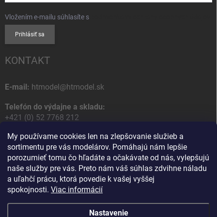
Vložením e-mailu súhlasíte s
podmienkami ochrany osobných údajov
Prihlásiť sa
KONTAKT
E-mail:
htmodel@htmodel.sk
Telefón do výdajne a skladu:
+421 (0) 52 7768 212
My používame cookies len na zlepšovanie služieb a
Poštová / Odberná adresa:
sortimentu pre vás modelárov. Pomáhajú nám lepšie
HT model
porozumieť tomu čo hľadáte a očakávate od nás, vylepšujú
Na letisko 49
naše služby pre vás. Preto nám váš súhlas zdvihne náladu
058 01 Poprad
a uľahčí prácu, ktorá povedie k vašej vyššej
Slovenská Republika
spokojnosti.
Viac informácií
Nastavenie