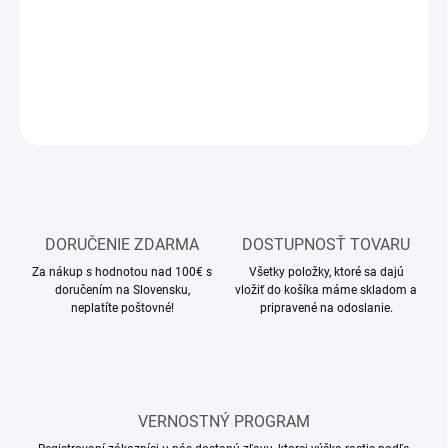
Stavebnica plastového modelu lietadla
DETAILNÉ INFORMÁCIE
OPÝTAŤ SA
STRÁŽIŤ
DORUČENIE ZDARMA
DOSTUPNOSŤ TOVARU
Za nákup s hodnotou nad 100€ s
Všetky položky, ktoré sa dajú
doručením na Slovensku,
vložiť do košíka máme skladom a
neplatíte poštovné!
pripravené na odoslanie.
VERNOSTNÝ PROGRAM