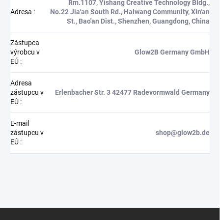
Rm.1107, Yishang Creative Technology Bldg.,
Adresa
:
No.22 Jia'an South Rd., Haiwang Community, Xin'an
St., Bao'an Dist., Shenzhen, Guangdong, China
Zástupca
výrobcu v
Glow2B Germany GmbH
EÚ
:
Adresa
zástupcu v
Erlenbacher Str. 3 42477 Radevormwald Germany
EÚ
:
E-mail
zástupcu v
shop@glow2b.de
EÚ
:
Z