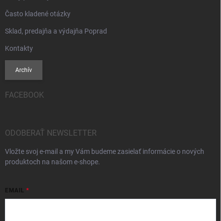
Často kladené otázky
Sklad, predajňa a výdajňa Poprad
Kontakty
Archív
FACEBOOK
ODOBERAŤ NEWSLETTER
Vložte svoj e-mail a my Vám budeme zasielať informácie o nových
produktoch na našom e-shope.
EMAIL