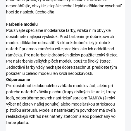
neponáhľajte, obvykle je lepšie nechať lepidlo dôkladne vyschnúť
hoci do nasledujúceho dňa.
Farbenie modelu
Používajte špeciálne modelárske farby, vďaka nim obvykle
dosiahnete najlepší výsledok. Pred farbením je dobré povrch
modelu dôkladne odmastiť. Niektoré drobné diely je dobré
nafarbiť priamo v rámčeku ešte predtým, ako ich oddelíte od
rámčeka. Pre nafarbenie drobných dielov použite tenký štetec.
Pre nafarbenie veľkých plôch modelu použite široký štetec.
Jednotlivé farby vždy nechajte dobre zaschnúť, predídete tým
pokazeniu celého modelu len kvôli nedočkavosti.
Odporúčanie
Pre dosiahnutie dokonalého vzhľadu modelov áut, alebo pri
potrebe nafarbiť väčšiu plochu (trupy civilných lietadiel, trupy
lodí), odporúčame povrch nastriekať sprejom TAMIYA (široký
výber nájdete v našej ponuke) alebo modelárskou striekacou
pištoľou airbrush. Model s nastriekaným povrchom má oveľa
realistickejší vzhľad než natretý štetcom alebo ponechaný vo
farbe plastu.