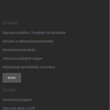
á
p
ä
t
i
O FIRME
e
Doprava a platba / Poplatky za doručenie
Záručné a reklamačné podmienky
Obchodné podmienky
Ochrana osobných údajov
Odstúpenie spotrebiteľa od zmluvy
Archív
SLUŽBY
Vernostný program
Zľavy pre školy a CVČ