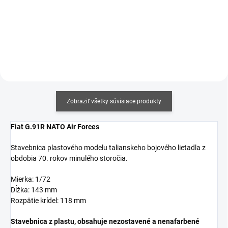
Do košíka
Do košíka
Zobraziť všetky súvisiace produkty
Fiat G.91R NATO Air Forces
Stavebnica plastového modelu talianskeho bojového lietadla z
obdobia 70. rokov minulého storočia.
Mierka: 1/72
Dĺžka: 143 mm
Rozpätie krídel: 118 mm
Stavebnica z plastu, obsahuje nezostavené a nenafarbené