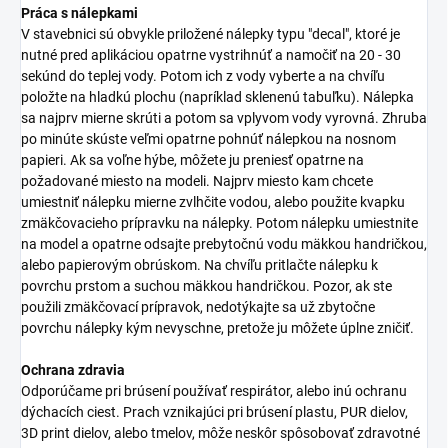
Práca s nálepkami
V stavebnici sú obvykle priložené nálepky typu "decal", ktoré je
nutné pred aplikáciou opatrne vystrihnúť a namočiť na 20 - 30
sekúnd do teplej vody. Potom ich z vody vyberte a na chvíľu
položte na hladkú plochu (napríklad sklenenú tabuľku). Nálepka
sa najprv mierne skrúti a potom sa vplyvom vody vyrovná. Zhruba
po minúte skúste veľmi opatrne pohnúť nálepkou na nosnom
papieri. Ak sa voľne hýbe, môžete ju preniesť opatrne na
požadované miesto na modeli. Najprv miesto kam chcete
umiestniť nálepku mierne zvlhčite vodou, alebo použite kvapku
zmäkčovacieho prípravku na nálepky. Potom nálepku umiestnite
na model a opatrne odsajte prebytočnú vodu mäkkou handričkou,
alebo papierovým obrúskom. Na chvíľu pritlačte nálepku k
povrchu prstom a suchou mäkkou handričkou. Pozor, ak ste
použili zmäkčovací prípravok, nedotýkajte sa už zbytočne
povrchu nálepky kým nevyschne, pretože ju môžete úplne zničiť.
Ochrana zdravia
Odporúčame pri brúsení používať respirátor, alebo inú ochranu
dýchacích ciest. Prach vznikajúci pri brúsení plastu, PUR dielov,
3D print dielov, alebo tmelov, môže neskôr spôsobovať zdravotné