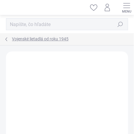
Prejsť
na
obsah
Hľadať
Vojenské lietadlá od roku 1945
ZNAČKA:
MENG-MODEL