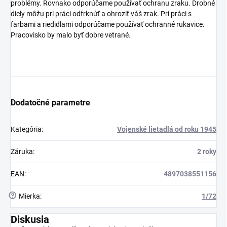
problémy. Rovnako odporúčame používať ochranu zraku. Drobné
diely môžu pri práci odfrknúť a ohroziť váš zrak. Pri práci s
farbami a riedidlami odporúčame používať ochranné rukavice.
Pracovisko by malo byť dobre vetrané.
Dodatočné parametre
Kategória
:
Vojenské lietadlá od roku 1945
Záruka
:
2 roky
EAN
:
4897038551156
?
Mierka
:
1/72
Diskusia