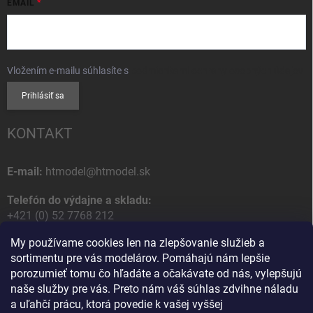
EMAIL
Vložením e-mailu súhlasíte s
podmienkami ochrany osobných údajov
Prihlásiť sa
KONTAKT
E-mail:
htmodel@htmodel.sk
Telefón do výdajne a skladu:
+421 (0) 52 7768 212
My používame cookies len na zlepšovanie služieb a
Poštová / Odberná adresa:
sortimentu pre vás modelárov. Pomáhajú nám lepšie
HT model
porozumieť tomu čo hľadáte a očakávate od nás, vylepšujú
Na letisko 49
naše služby pre vás. Preto nám váš súhlas zdvihne náladu
058 01 Poprad
a uľahčí prácu, ktorá povedie k vašej vyššej
Slovenská Republika