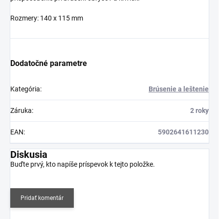
Rozmery: 140 x 115 mm
Dodatočné parametre
Kategória
:
Brúsenie a leštenie
Záruka
:
2 roky
EAN
:
5902641611230
Diskusia
Buďte prvý, kto napíše príspevok k tejto položke.
Pridať komentár