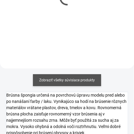
€17,60
Production) Sd.Kfz.181
€14,31 bez DPH
1/35
€49,90
Do košíka
€40,57 bez DPH
Do košíka
Zobraziť všetky súvisiace produkty
Brúsna špongia určená na povrchovú úpravu modelu pred alebo
po nanášaní farby / laku. Vynikajúco sa hodí na brúsenie rôznych
materiálov vrátane plastov, dreva, tmelov a kovu. Rovnomerná
brúsna plocha zaisťuje rovnomerný vzor brúsenia aj v
najjemnejšom rozsahu zrna. Môže byť použitá za sucha aj za
mokra. Vysoko ohybná a odolná voči roztrhnutiu. Veľmi dobré
prispôsobenie pri brúsení obrysov a kriviek.