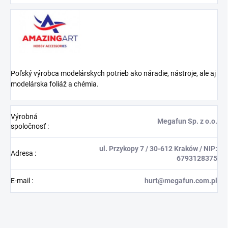
Poľský výrobca modelárskych potrieb ako náradie, nástroje, ale aj
modelárska foliáž a chémia.
Výrobná
Megafun Sp. z o.o.
spoločnosť
:
ul. Przykopy 7 / 30-612 Kraków / NIP:
Adresa
:
6793128375
E-mail
:
hurt@megafun.com.pl