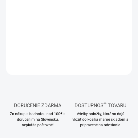
12.8.2026
MOŽNOSTI
DORUČENIA
−
+
Pridať do košíka
DETAILNÉ INFORMÁCIE
OPÝTAŤ SA
STRÁŽIŤ
DORUČENIE ZDARMA
DOSTUPNOSŤ TOVARU
Za nákup s hodnotou nad 100€ s
Všetky položky, ktoré sa dajú
doručením na Slovensku,
vložiť do košíka máme skladom a
neplatíte poštovné!
pripravené na odoslanie.