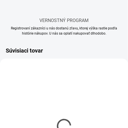
VERNOSTNÝ PROGRAM
Registrovaní zákazníci u nás dostanú zľavu, ktorej výška rastie podľa
histórie nákupov. U nás sa oplatí nakupovať dlhodobo.
Súvisiaci tovar
SKLADOM
SKLADOM
(2 KS)
(1 KS)
Sd.Kfz.234/2 Puma 1/72
Pz.Kpfw.VI Ausf.E
Command Tiger (Early