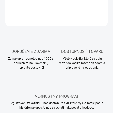
DETAILNÉ INFORMÁCIE
OPÝTAŤ SA
STRÁŽIŤ
DORUČENIE ZDARMA
DOSTUPNOSŤ TOVARU
Za nákup s hodnotou nad 100€ s
Všetky položky, ktoré sa dajú
doručením na Slovensku,
vložiť do košíka máme skladom a
neplatíte poštovné!
pripravené na odoslanie.
VERNOSTNÝ PROGRAM
Registrovaní zákazníci u nás dostanú zľavu, ktorej výška rastie podľa
histórie nákupov. U nás sa oplatí nakupovať dlhodobo.