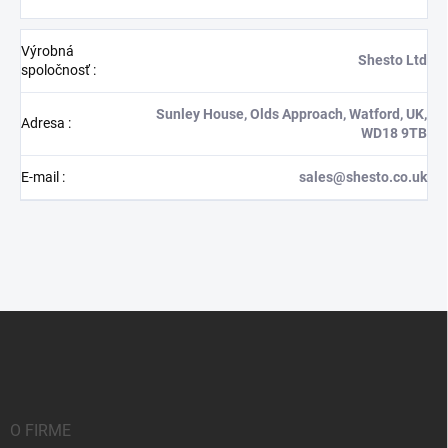
Výrobná
Shesto Ltd
spoločnosť
:
Sunley House, Olds Approach, Watford, UK,
Adresa
:
WD18 9TB
E-mail
:
sales@shesto.co.uk
Z
á
p
ä
t
i
O FIRME