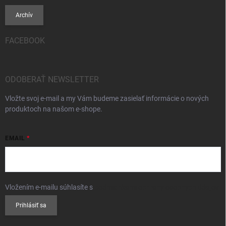
Archív
FACEBOOK
ODOBERAŤ NEWSLETTER
Vložte svoj e-mail a my Vám budeme zasielať informácie o nových
produktoch na našom e-shope.
EMAIL
Vložením e-mailu súhlasíte s
podmienkami ochrany osobných údajov
Prihlásiť sa