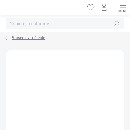
Prejsť
na
obsah
Hľadať
Brúsenie a leštenie
ZNAČKA:
SHESTO