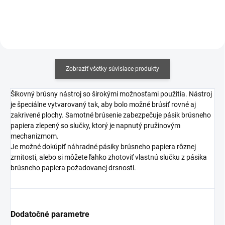
Zobraziť všetky súvisiace produkty
Šikovný brúsny nástroj so širokými možnosťami použitia. Nástroj
je špeciálne vytvarovaný tak, aby bolo možné brúsiť rovné aj
zakrivené plochy. Samotné brúsenie zabezpečuje pásik brúsneho
papiera zlepený so slučky, ktorý je napnutý pružinovým
mechanizmom.
Je možné dokúpiť náhradné pásiky brúsneho papiera rôznej
zrnitosti, alebo si môžete ľahko zhotoviť vlastnú slučku z pásika
brúsneho papiera požadovanej drsnosti.
Dodatočné parametre