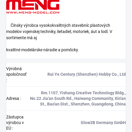
Čínsky výrobca vysokokvalitných stavebníc plastových
modelov vojenskej techniky, lietadiel, motoriek, áut a lodí. V
sortimente má aj
kvalitné modelárske náradie a pomôcky.
Výrobná
spoločnosť
Rui Ye Century (Shenzhen) Hobby Co., Ltd
:
Rm.1107, Yishang Creative Technology Bldg.,
Adresa
:
No.22 Jia'an South Rd., Haiwang Community, Xin'an
St., Bao'an Dist., Shenzhen, Guangdong, China
Zástupca
výrobcu v
Glow2B Germany GmbH
EÚ
: