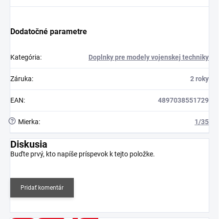
Dodatočné parametre
Kategória
:
Doplnky pre modely vojenskej techniky
Záruka
:
2 roky
EAN
:
4897038551729
?
Mierka
:
1/35
Diskusia
Buďte prvý, kto napíše príspevok k tejto položke.
Pridať komentár