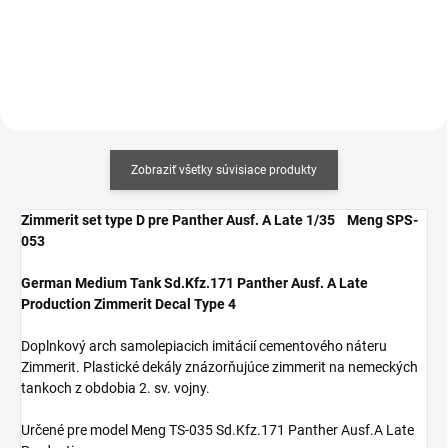
Zobraziť všetky súvisiace produkty
Zimmerit set type D pre Panther Ausf. A Late 1/35 Meng SPS-
053
German Medium Tank Sd.Kfz.171 Panther Ausf. A Late
Production Zimmerit Decal Type 4
Doplnkový arch samolepiacich imitácií cementového náteru
Zimmerit. Plastické dekály znázorňujúce zimmerit na nemeckých
tankoch z obdobia 2. sv. vojny.
Určené pre model Meng TS-035 Sd.Kfz.171 Panther Ausf.A Late