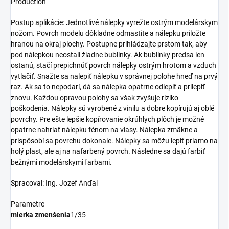
Production
Postup aplikácie: Jednotlivé nálepky vyrežte ostrým modelárskym
nožom. Povrch modelu dôkladne odmastite a nálepku priložte
hranou na okraj plochy. Postupne prihládzajte prstom tak, aby
pod nálepkou neostali žiadne bublinky. Ak bublinky predsa len
ostanú, stačí prepichnúť povrch nálepky ostrým hrotom a vzduch
vytlačiť. Snažte sa nalepiť nálepku v správnej polohe hneď na prvý
raz. Ak sa to nepodarí, dá sa nálepka opatrne odlepiť a prilepiť
znovu. Každou opravou polohy sa však zvyšuje riziko
poškodenia. Nálepky sú vyrobené z vinilu a dobre kopírujú aj oblé
povrchy. Pre ešte lepšie kopírovanie okrúhlych plôch je možné
opatrne nahriať nálepku fénom na vlasy. Nálepka zmäkne a
prispôsobí sa povrchu dokonale. Nálepky sa môžu lepiť priamo na
holý plast, ale aj na nafarbený povrch. Následne sa dajú farbiť
bežnými modelárskymi farbami.
Spracoval: Ing. Jozef Anďal
Parametre
mierka zmenšenia
1/35