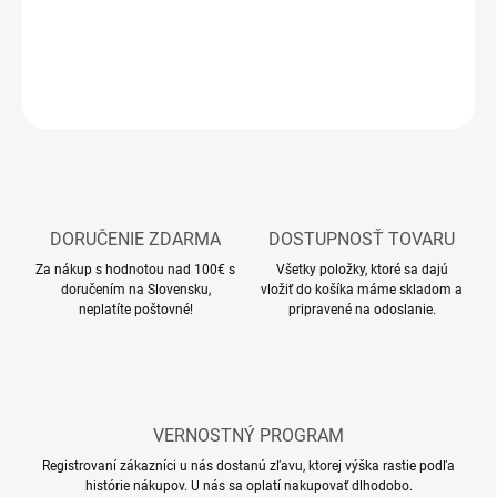
DETAILNÉ INFORMÁCIE
OPÝTAŤ SA
STRÁŽIŤ
DORUČENIE ZDARMA
DOSTUPNOSŤ TOVARU
Za nákup s hodnotou nad 100€ s
Všetky položky, ktoré sa dajú
doručením na Slovensku,
vložiť do košíka máme skladom a
neplatíte poštovné!
pripravené na odoslanie.
VERNOSTNÝ PROGRAM
Registrovaní zákazníci u nás dostanú zľavu, ktorej výška rastie podľa
histórie nákupov. U nás sa oplatí nakupovať dlhodobo.