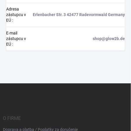
Adresa
zástupcu v
Erlenbacher Str. 3 42477 Radevormwald Germany
EÚ
:
E-mail
zástupcu v
shop@glow2b.de
EÚ
:
Z
á
p
ä
t
i
O FIRME
e
Doprava a platba / Poplatky za doručenie