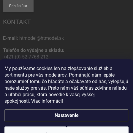
Prihlásiť sa
KONTAKT
E-mail:
htmodel@htmodel.sk
Telefón do výdajne a skladu:
+421 (0) 52 7768 212
My používame cookies len na zlepšovanie služieb a
Poštová / Odberná adresa:
sortimentu pre vás modelárov. Pomáhajú nám lepšie
HT model
porozumieť tomu čo hľadáte a očakávate od nás, vylepšujú
Na letisko 49
naše služby pre vás. Preto nám váš súhlas zdvihne náladu
058 01 Poprad
a uľahčí prácu, ktorá povedie k vašej vyššej
Slovenská Republika
spokojnosti.
Viac informácií
Nastavenie
Copyright 2026
HT model
. Všetky práva vyhradené.
Upraviť nastavenie
cookies