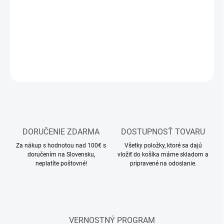
stavebnica plastového modelu vojenskej techniky
DETAILNÉ INFORMÁCIE
OPÝTAŤ SA
STRÁŽIŤ
DORUČENIE ZDARMA
DOSTUPNOSŤ TOVARU
Za nákup s hodnotou nad 100€ s
Všetky položky, ktoré sa dajú
doručením na Slovensku,
vložiť do košíka máme skladom a
neplatíte poštovné!
pripravené na odoslanie.
VERNOSTNÝ PROGRAM