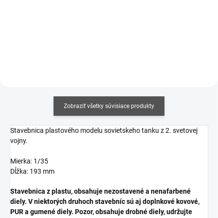
cena:
cena:
Do košíka
Do košíka
Zobraziť všetky súvisiace produkty
Stavebnica plastového modelu sovietskeho tanku z 2. svetovej
vojny.
Mierka: 1/35
Dĺžka: 193 mm
Stavebnica z plastu, obsahuje nezostavené a nenafarbené
diely. V niektorých druhoch stavebníc sú aj doplnkové kovové,
PUR a gumené diely. Pozor, obsahuje drobné diely, udržujte