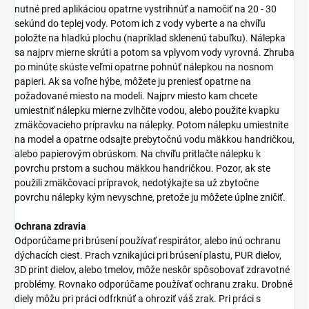
nutné pred aplikáciou opatrne vystrihnúť a namočiť na 20 - 30
sekúnd do teplej vody. Potom ich z vody vyberte a na chvíľu
položte na hladkú plochu (napríklad sklenenú tabuľku). Nálepka
sa najprv mierne skrúti a potom sa vplyvom vody vyrovná. Zhruba
po minúte skúste veľmi opatrne pohnúť nálepkou na nosnom
papieri. Ak sa voľne hýbe, môžete ju preniesť opatrne na
požadované miesto na modeli. Najprv miesto kam chcete
umiestniť nálepku mierne zvlhčite vodou, alebo použite kvapku
zmäkčovacieho prípravku na nálepky. Potom nálepku umiestnite
na model a opatrne odsajte prebytočnú vodu mäkkou handričkou,
alebo papierovým obrúskom. Na chvíľu pritlačte nálepku k
povrchu prstom a suchou mäkkou handričkou. Pozor, ak ste
použili zmäkčovací prípravok, nedotýkajte sa už zbytočne
povrchu nálepky kým nevyschne, pretože ju môžete úplne zničiť.
Ochrana zdravia
Odporúčame pri brúsení používať respirátor, alebo inú ochranu
dýchacích ciest. Prach vznikajúci pri brúsení plastu, PUR dielov,
3D print dielov, alebo tmelov, môže neskôr spôsobovať zdravotné
problémy. Rovnako odporúčame používať ochranu zraku. Drobné
diely môžu pri práci odfrknúť a ohroziť váš zrak. Pri práci s