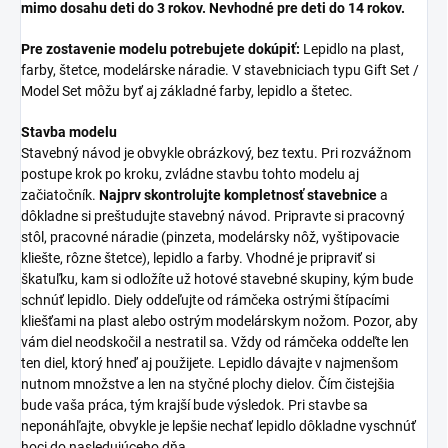
mimo dosahu deti do 3 rokov. Nevhodné pre deti do 14 rokov.
Pre zostavenie modelu potrebujete dokúpiť:
Lepidlo na plast,
farby, štetce, modelárske náradie. V stavebniciach typu Gift Set /
Model Set môžu byť aj základné farby, lepidlo a štetec.
Stavba modelu
Stavebný návod je obvykle obrázkový, bez textu. Pri rozvážnom
postupe krok po kroku, zvládne stavbu tohto modelu aj
začiatočník.
Najprv skontrolujte kompletnosť stavebnice
a
dôkladne si preštudujte stavebný návod. Pripravte si pracovný
stôl, pracovné náradie (pinzeta, modelársky nôž, vyštipovacie
kliešte, rôzne štetce), lepidlo a farby. Vhodné je pripraviť si
škatuľku, kam si odložíte už hotové stavebné skupiny, kým bude
schnúť lepidlo. Diely oddeľujte od rámčeka ostrými štípacími
kliešťami na plast alebo ostrým modelárskym nožom. Pozor, aby
vám diel neodskočil a nestratil sa. Vždy od rámčeka oddeľte len
ten diel, ktorý hneď aj použijete. Lepidlo dávajte v najmenšom
nutnom množstve a len na styčné plochy dielov. Čím čistejšia
bude vaša práca, tým krajší bude výsledok. Pri stavbe sa
neponáhľajte, obvykle je lepšie nechať lepidlo dôkladne vyschnúť
hoci do nasledujúceho dňa.