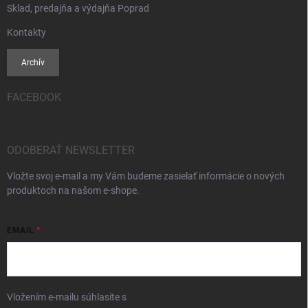
Sklad, predajňa a výdajňa Poprad
Kontakty
Archív
FACEBOOK
ODOBERAŤ NEWSLETTER
Vložte svoj e-mail a my Vám budeme zasielať informácie o nových
produktoch na našom e-shope.
EMAIL
Vložením e-mailu súhlasíte s
podmienkami ochrany osobných údajov