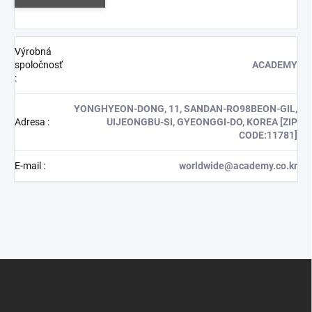
Výrobná
spoločnosť
ACADEMY
:
YONGHYEON-DONG, 11, SANDAN-RO98BEON-GIL,
Adresa
:
UIJEONGBU-SI, GYEONGGI-DO, KOREA [ZIP
CODE:11781]
E-mail
:
worldwide@academy.co.kr
Z
á
p
ä