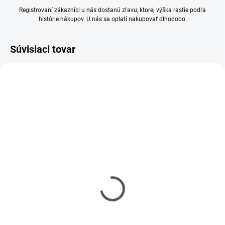
Registrovaní zákazníci u nás dostanú zľavu, ktorej výška rastie podľa
histórie nákupov. U nás sa oplatí nakupovať dlhodobo.
Súvisiaci tovar
SKLADOM
SKLADOM
(10 KS)
(5 KS)
Mr Hobby - Gunze Mr.
Mr Hobby - Gunze Mr.
Cement S (40 ml)
Cement SP (40 ml)
€5,90
€6,20
€4,80 bez DPH
€5,04 bez DPH
Jednotková
Jednotková
€14,75 / 100 ml
€15,50 / 100 ml