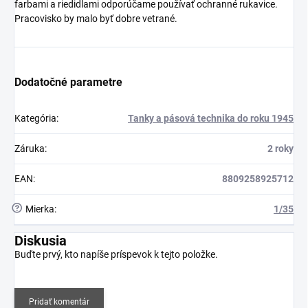
farbami a riedidlami odporúčame používať ochranné rukavice.
Pracovisko by malo byť dobre vetrané.
Dodatočné parametre
Kategória
:
Tanky a pásová technika do roku 1945
Záruka
:
2 roky
EAN
:
8809258925712
?
Mierka
:
1/35
Diskusia
Buďte prvý, kto napíše príspevok k tejto položke.
Pridať komentár