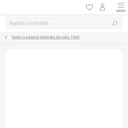
Prejsť
na
obsah
Hľadať
Tanky a pásová technika do roku 1945
ZNAČKA:
ACADEMY