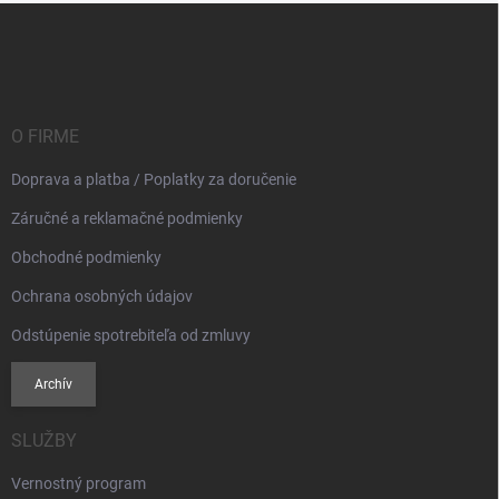
Z
á
p
ä
t
i
O FIRME
e
Doprava a platba / Poplatky za doručenie
Záručné a reklamačné podmienky
Obchodné podmienky
Ochrana osobných údajov
Odstúpenie spotrebiteľa od zmluvy
Archív
SLUŽBY
Vernostný program