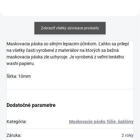
Zobraziť všetky súvisiace produkty
Maskovacia páska so silným lepiacim účinkom. Ľahko sa prilepí
na všetky časti vyrobené z materiálov na ktorých sa bežná
maskovacia páska zle uchycuje. Je vyrobená z veľmi tenkého
washi papieru.
Šírka: 10mm
Dodatočné parametre
Kategória
:
Maskovacie pásky, fólie, šablóny
Záruka
:
2 roky