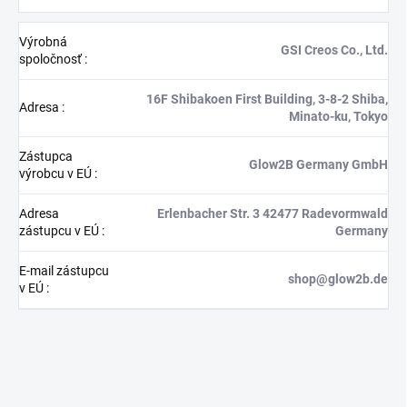
Výrobná
GSI Creos Co., Ltd.
spoločnosť
:
16F Shibakoen First Building, 3-8-2 Shiba,
Adresa
:
Minato-ku, Tokyo
Zástupca
Glow2B Germany GmbH
výrobcu v EÚ
:
Adresa
Erlenbacher Str. 3 42477 Radevormwald
zástupcu v EÚ
:
Germany
E-mail zástupcu
shop@glow2b.de
v EÚ
: