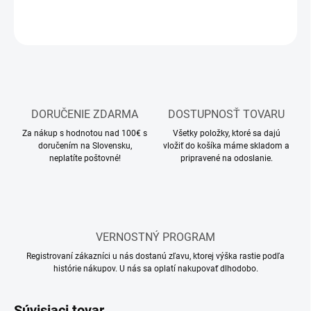
OPÝTAŤ SA
STRÁŽIŤ
DORUČENIE ZDARMA
DOSTUPNOSŤ TOVARU
Za nákup s hodnotou nad 100€ s
Všetky položky, ktoré sa dajú
doručením na Slovensku,
vložiť do košíka máme skladom a
neplatíte poštovné!
pripravené na odoslanie.
VERNOSTNÝ PROGRAM
Registrovaní zákazníci u nás dostanú zľavu, ktorej výška rastie podľa
histórie nákupov. U nás sa oplatí nakupovať dlhodobo.
Súvisiaci tovar