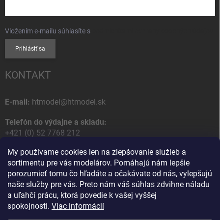
Vložením e-mailu súhlasíte s
podmienkami ochrany osobných údajov
Prihlásiť sa
KONTAKT
E-mail:
htmodel@htmodel.sk
Telefón do výdajne a skladu:
+421 (0) 52 7768 212
My používame cookies len na zlepšovanie služieb a
Poštová / Odberná adresa:
sortimentu pre vás modelárov. Pomáhajú nám lepšie
HT model
porozumieť tomu čo hľadáte a očakávate od nás, vylepšujú
Na letisko 49
naše služby pre vás. Preto nám váš súhlas zdvihne náladu
058 01 Poprad
a uľahčí prácu, ktorá povedie k vašej vyššej
Slovenská Republika
spokojnosti.
Viac informácií