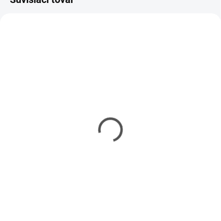
SKLADOM
SKLADOM
(1 KS)
(1 KS)
Bf 109F-2 Weekend
FM-2 Wildcat 1/48
Edition 1/72
€32,50
€13,50
€26,42 bez DPH
€10,98 bez DPH
Do košíka
Do košíka