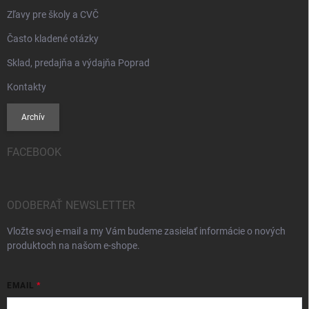
Zľavy pre školy a CVČ
Často kladené otázky
Sklad, predajňa a výdajňa Poprad
Kontakty
Archív
FACEBOOK
ODOBERAŤ NEWSLETTER
Vložte svoj e-mail a my Vám budeme zasielať informácie o nových
produktoch na našom e-shope.
EMAIL