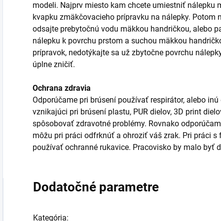
modeli. Najprv miesto kam chcete umiestniť nálepku m
kvapku zmäkčovacieho prípravku na nálepky. Potom n
odsajte prebytočnú vodu mäkkou handričkou, alebo pa
nálepku k povrchu prstom a suchou mäkkou handričkou
prípravok, nedotýkajte sa už zbytočne povrchu nálepk
úplne zničiť.
Ochrana zdravia
Odporúčame pri brúsení používať respirátor, alebo inú
vznikajúci pri brúsení plastu, PUR dielov, 3D print die
spôsobovať zdravotné problémy. Rovnako odporúčame 
môžu pri práci odfrknúť a ohroziť váš zrak. Pri práci 
používať ochranné rukavice. Pracovisko by malo byť d
Dodatočné parametre
Kategória
: