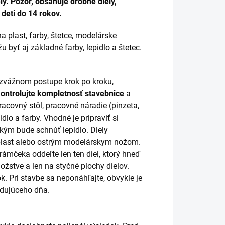
y. Pozor, obsahuje drobné diely,
deti do 14 rokov.
a plast, farby, štetce, modelárske
 byť aj základné farby, lepidlo a štetec.
rozvážnom postupe krok po kroku,
kontrolujte kompletnosť stavebnice
a
racovný stôl, pracovné náradie (pinzeta,
idlo a farby. Vhodné je pripraviť si
 kým bude schnúť lepidlo. Diely
 plast alebo ostrým modelárskym nožom.
 rámčeka oddeľte len ten diel, ktorý hneď
žstve a len na styčné plochy dielov.
k. Pri stavbe sa neponáhľajte, obvykle je
ledujúceho dňa.