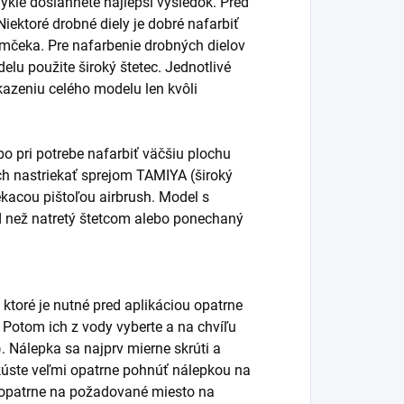
ykle dosiahnete najlepší výsledok. Pred
ektoré drobné diely je dobré nafarbiť
ámčeka. Pre nafarbenie drobných dielov
elu použite široký štetec. Jednotlivé
kazeniu celého modelu len kvôli
o pri potrebe nafarbiť väčšiu plochu
vrch nastriekať sprejom TAMIYA (široký
ekacou pištoľou airbrush. Model s
d než natretý štetcom alebo ponechaný
 ktoré je nutné pred aplikáciou opatrne
. Potom ich z vody vyberte a na chvíľu
. Nálepka sa najprv mierne skrúti a
úste veľmi opatrne pohnúť nálepkou na
ť opatrne na požadované miesto na