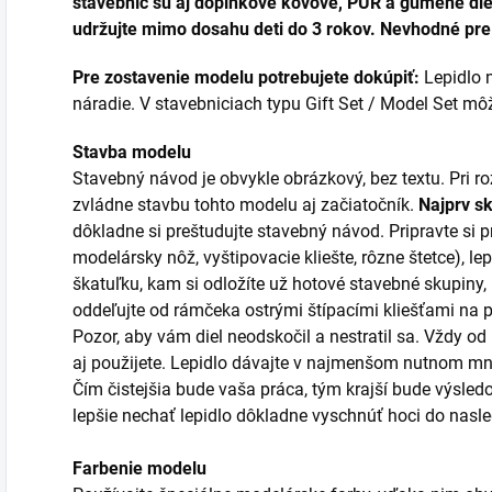
stavebníc sú aj doplnkové kovové, PUR a gumené diel
udržujte mimo dosahu deti do 3 rokov. Nevhodné pre 
Pre zostavenie modelu potrebujete dokúpiť:
Lepidlo n
náradie. V stavebniciach typu Gift Set / Model Set môžu
Stavba modelu
Stavebný návod je obvykle obrázkový, bez textu. Pri 
zvládne stavbu tohto modelu aj začiatočník.
Najprv s
dôkladne si preštudujte stavebný návod. Pripravte si p
modelársky nôž, vyštipovacie kliešte, rôzne štetce), lep
škatuľku, kam si odložíte už hotové stavebné skupiny,
oddeľujte od rámčeka ostrými štípacími kliešťami na
Pozor, aby vám diel neodskočil a nestratil sa. Vždy od
aj použijete. Lepidlo dávajte v najmenšom nutnom mno
Čím čistejšia bude vaša práca, tým krajší bude výsledo
lepšie nechať lepidlo dôkladne vyschnúť hoci do nas
Farbenie modelu