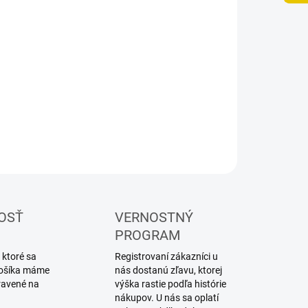
UČENIA
−
+
Pridať do košíka
vebnica plastového modelu motorky
ILNÉ INFORMÁCIE
OPÝTAŤ SA
STRÁŽIŤ
OSŤ
VERNOSTNÝ
PROGRAM
 ktoré sa
Registrovaní zákazníci u
 košíka máme
nás dostanú zľavu, ktorej
ravené na
výška rastie podľa histórie
nákupov. U nás sa oplatí