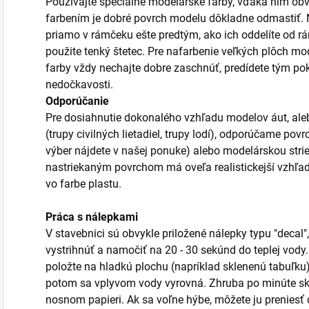
Používajte špeciálne modelárske farby, vďaka nim obv
farbením je dobré povrch modelu dôkladne odmastiť. Ni
priamo v rámčeku ešte predtým, ako ich oddelíte od r
použite tenký štetec. Pre nafarbenie veľkých plôch mod
farby vždy nechajte dobre zaschnúť, predídete tým po
nedočkavosti.
Odporúčanie
Pre dosiahnutie dokonalého vzhľadu modelov áut, aleb
(trupy civilných lietadiel, trupy lodí), odporúčame po
výber nájdete v našej ponuke) alebo modelárskou stri
nastriekaným povrchom má oveľa realistickejší vzhľa
vo farbe plastu.
Práca s nálepkami
V stavebnici sú obvykle priložené nálepky typu "decal",
vystrihnúť a namočiť na 20 - 30 sekúnd do teplej vody
položte na hladkú plochu (napríklad sklenenú tabuľku)
potom sa vplyvom vody vyrovná. Zhruba po minúte sk
nosnom papieri. Ak sa voľne hýbe, môžete ju prenies