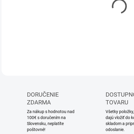
DOR
Sta
DETA
DORUČENIE
DOSTUPN
ZDARMA
TOVARU
Za nákup s hodnotou nad
Všetky položky,
100€ s doručením na
dajú vložiť do
Slovensku, neplatíte
skladom a prip
poštovné!
odoslanie.