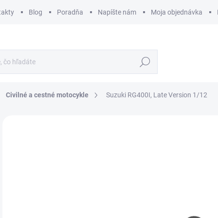
takty
Blog
Poradňa
Napíšte nám
Moja objednávka
Hľadať
Civilné a cestné motocykle
Suzuki RG400I, Late Version 1/12
ZNAČKA:
HASEGAWA
€
€34
Jedn
SK
cena
MÔŽ
DO:
12.
MOŽ