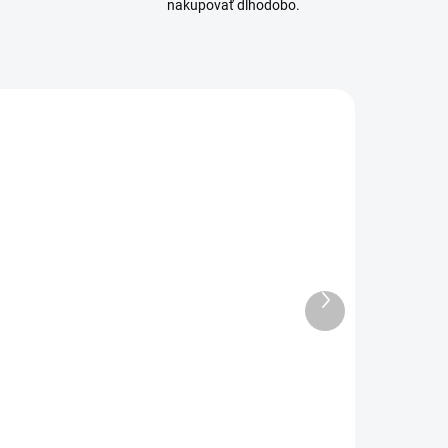
nakupovať dlhodobo.
ITA-50815
ITA-50829
SKLADOM
SKLADOM
(2 KS)
(2 KS)
taleri sada
Podložka na
Ďalší
áradia pre
rezanie Italeri
produkt
lastových
A5
modelárov
230x160mm
€17,20
€8
13,98 bez DPH
€6,50 bez DPH
Do košíka
Do košíka