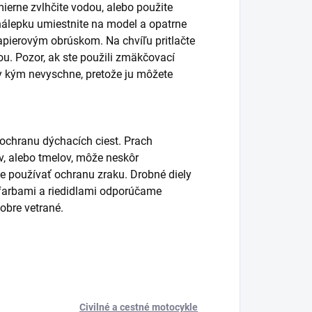
ierne zvlhčite vodou, alebo použite
álepku umiestnite na model a opatrne
pierovým obrúskom. Na chvíľu pritlačte
. Pozor, ak ste použili zmäkčovací
y kým nevyschne, pretože ju môžete
 ochranu dýchacích ciest. Prach
lov, alebo tmelov, môže neskôr
používať ochranu zraku. Drobné diely
s farbami a riedidlami odporúčame
obre vetrané.
Civilné a cestné motocykle