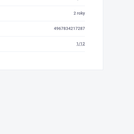
2 roky
4967834217287
1/12