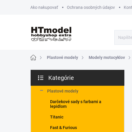
Prejsť
Ako nakupovať
Ochrana osobných údajov
Kon
na
obsah
Domov
Plastové modely
Modely motocyklov
B
Kategórie
o
Preskočiť
č
kategórie
n
Plastové modely
ý
Darčekové sady s farbami a
p
lepidlom
a
n
Titanic
e
Fast & Furious
l