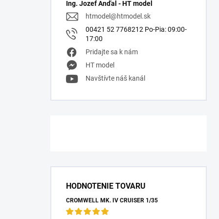
Ing. Jozef Anďal - HT model
htmodel
@
htmodel.sk
00421 52 7768212 Po-Pia: 09:00-
17:00
Pridajte sa k nám
HT model
Navštívte náš kanál
HODNOTENIE TOVARU
CROMWELL MK. IV CRUISER 1/35