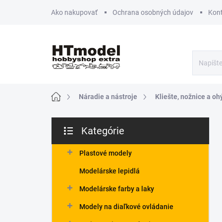
Prejsť
Ako nakupovať
Ochrana osobných údajov
Kon
na
obsah
Domov
Náradie a nástroje
Kliešte, nožnice a o
B
Kategórie
o
Preskočiť
č
kategórie
n
Plastové modely
ý
Modelárske lepidlá
p
a
Modelárske farby a laky
n
Modely na diaľkové ovládanie
e
l