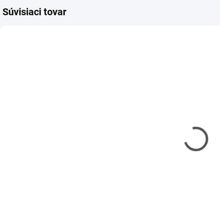
Súvisiaci tovar
AFV-35S66
7529351-85
SKLADOM
SKLADOM
(1 KS)
(1 KS)
German
Valentine
C
Flakpanzer M-
Mk.II 1/35
M
42 A1 "Duster"
€49,90
1/35 AFV-Club
€56,90
€40,57 bez DPH
€
€46,26 bez DPH
Do košíka
Do košíka