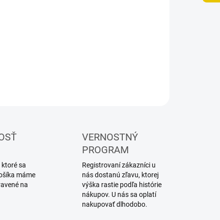
UČENIA
−
+
Pridať do košíka
ILNÉ INFORMÁCIE
OPÝTAŤ SA
STRÁŽIŤ
OSŤ
VERNOSTNÝ
PROGRAM
 ktoré sa
Registrovaní zákazníci u
 košíka máme
nás dostanú zľavu, ktorej
ravené na
výška rastie podľa histórie
nákupov. U nás sa oplatí
nakupovať dlhodobo.