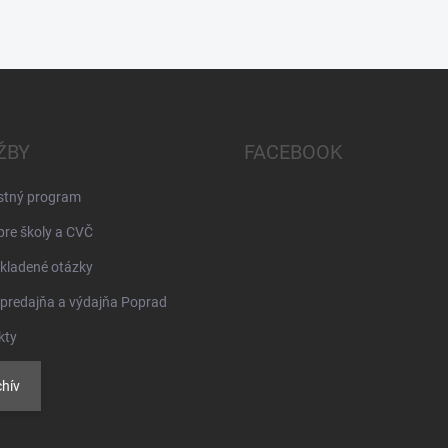
ŽBY
FACEBOOK
stný program
pre školy a CVČ
kladené otázky
 predajňa a výdajňa Poprad
kty
hív