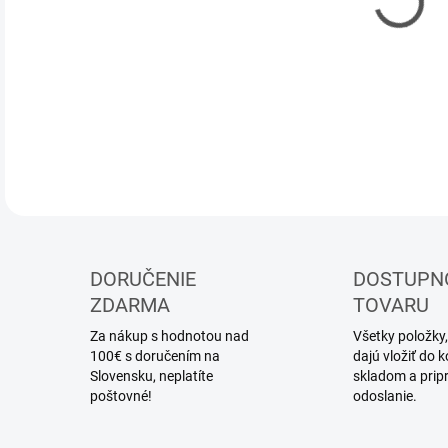
DOR
DETA
DORUČENIE
DOSTUPN
ZDARMA
TOVARU
Za nákup s hodnotou nad
Všetky položky,
100€ s doručením na
dajú vložiť do
Slovensku, neplatíte
skladom a prip
poštovné!
odoslanie.