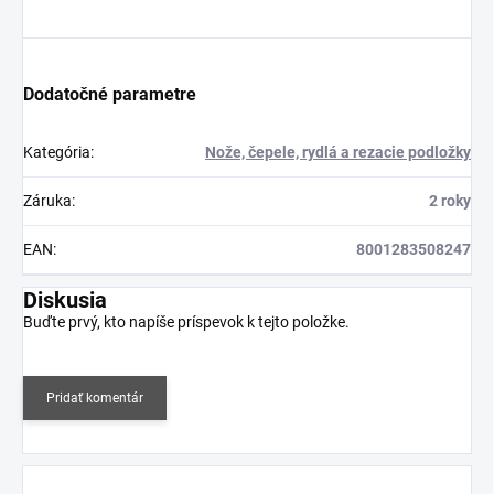
Dodatočné parametre
Kategória
:
Nože, čepele, rydlá a rezacie podložky
Záruka
:
2 roky
EAN
:
8001283508247
Diskusia
Buďte prvý, kto napíše príspevok k tejto položke.
Pridať komentár