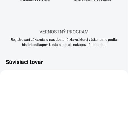
VERNOSTNÝ PROGRAM
Registrovaní zákazníci u nás dostanú zľavu, ktorej výška rastie podľa
histórie nákupov. U nás sa oplatí nakupovať dlhodobo.
Súvisiaci tovar
SKLADOM
SKLADOM
(2 KS)
(1 KS)