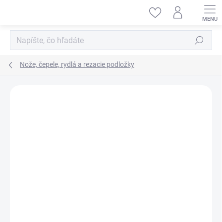
Prejsť
na
obsah
Hľadať
Nože, čepele, rydlá a rezacie podložky
ZNAČKA:
ITALERI