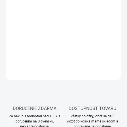
12.8.2026
MOŽNOSTI
DORUČENIA
−
+
Pridať do košíka
náradie pre modelárov a domácich majstrov
DETAILNÉ INFORMÁCIE
OPÝTAŤ SA
STRÁŽIŤ
DORUČENIE ZDARMA
DOSTUPNOSŤ TOVARU
Za nákup s hodnotou nad 100€ s
Všetky položky, ktoré sa dajú
doručením na Slovensku,
vložiť do košíka máme skladom a
neplatíte poštovné!
pripravené na odoslanie.