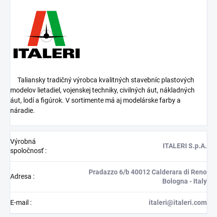
Taliansky tradičný výrobca kvalitných stavebníc plastových
modelov lietadiel, vojenskej techniky, civilných áut, nákladných
áut, lodí a figúrok. V sortimente má aj modelárske farby a
náradie.
Výrobná
ITALERI S.p.A.
spoločnosť
:
Pradazzo 6/b 40012 Calderara di Reno
Adresa
:
Bologna - Italy
E-mail
:
italeri@italeri.com