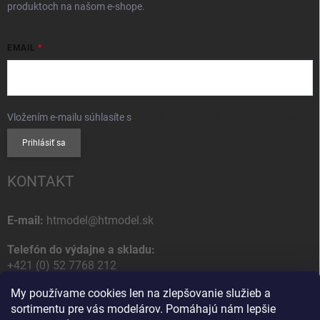
produktoch na našom e-shope.
EMAIL
Vložením e-mailu súhlasíte s
podmienkami ochrany osobných údajov
Prihlásiť sa
KONTAKT
E-mail:
htmodel@htmodel.sk
Telefón do výdajne a skladu:
+421 (0) 52 7768 212
My používame cookies len na zlepšovanie služieb a
Poštová / Odberná adresa:
sortimentu pre vás modelárov. Pomáhajú nám lepšie
HT model