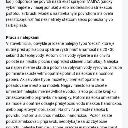
lodí), odporúčame povrch nastriekať sprejom TAMIYA (široký
výber nájdete v našej ponuke) alebo modelárskou striekacou
pištoľou airbrush. Model s nastriekaným povrchom má oveľa
realistickejší vzhľad než natretý štetcom alebo ponechaný vo
farbe plastu.
Práca s nálepkami
V stavebnici sú obvykle priložené nálepky typu "decal", ktoré je
nutné pred aplikáciou opatrne vystrihnúť a namočiť na 20 - 30
sekúnd do teplej vody. Potom ich z vody vyberte a na chvíľu
položte na hladkú plochu (napríklad sklenenú tabuľku). Nálepka
sa najprv mierne skrúti a potom sa vplyvom vody vyrovná. Zhruba
po minúte skúste veľmi opatrne pohnúť nálepkou na nosnom
papieri. Ak sa voľne hýbe, môžete ju preniesť opatrne na
požadované miesto na modeli. Najprv miesto kam chcete
umiestniť nálepku mierne zvlhčite vodou, alebo použite kvapku
zmäkčovacieho prípravku na nálepky. Potom nálepku umiestnite
na model a opatrne odsajte prebytočnú vodu mäkkou handričkou,
alebo papierovým obrúskom. Na chvíľu pritlačte nálepku k
povrchu prstom a suchou mäkkou handričkou. Pozor, ak ste
použili zmäkčovací prípravok, nedotýkajte sa už zbytočne
povrchu nálepky kým nevyschne, pretože ju môžete úplne zničiť.