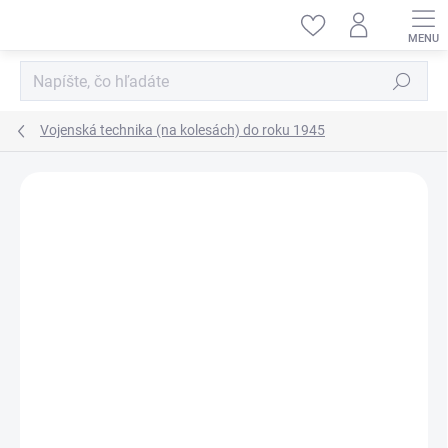
Prejsť
na
obsah
Hľadať
Vojenská technika (na kolesách) do roku 1945
ZNAČKA:
ICM