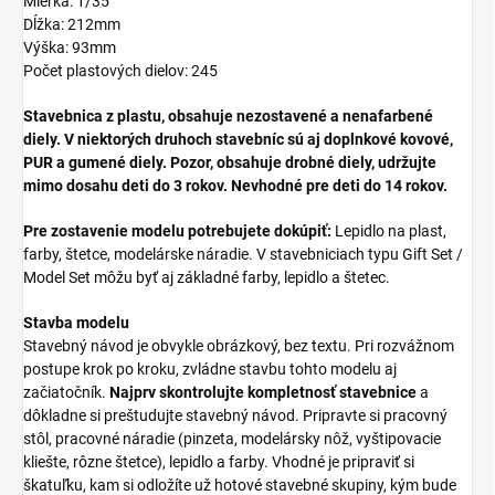
Mierka: 1/35
Dĺžka: 212mm
Výška: 93mm
Počet plastových dielov: 245
Stavebnica z plastu, obsahuje nezostavené a nenafarbené
diely. V niektorých druhoch stavebníc sú aj doplnkové kovové,
PUR a gumené diely. Pozor, obsahuje drobné diely, udržujte
mimo dosahu deti do 3 rokov. Nevhodné pre deti do 14 rokov.
Pre zostavenie modelu potrebujete dokúpiť:
Lepidlo na plast,
farby, štetce, modelárske náradie. V stavebniciach typu Gift Set /
Model Set môžu byť aj základné farby, lepidlo a štetec.
Stavba modelu
Stavebný návod je obvykle obrázkový, bez textu. Pri rozvážnom
postupe krok po kroku, zvládne stavbu tohto modelu aj
začiatočník.
Najprv skontrolujte kompletnosť stavebnice
a
dôkladne si preštudujte stavebný návod. Pripravte si pracovný
stôl, pracovné náradie (pinzeta, modelársky nôž, vyštipovacie
kliešte, rôzne štetce), lepidlo a farby. Vhodné je pripraviť si
škatuľku, kam si odložíte už hotové stavebné skupiny, kým bude