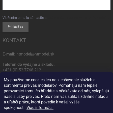
Vložením e-mailu súhlasíte s
podmienkami ochrany osobných údajov
Prihlásiť sa
KONTAKT
E-mail:
htmodel@htmodel.sk
Telefón do výdajne a skladu:
+421 (0) 52 7768 212
My používame cookies len na zlepšovanie služieb a
Poštová / Odberná adresa:
sortimentu pre vás modelárov. Pomáhajú nám lepšie
HT model
porozumieť tomu čo hľadáte a očakávate od nás, vylepšujú
Na letisko 49
naše služby pre vás. Preto nám váš súhlas zdvihne náladu
058 01 Poprad
a uľahčí prácu, ktorá povedie k vašej vyššej
Slovenská Republika
spokojnosti.
Viac informácií