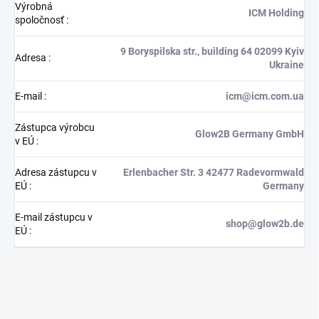
Výrobná
ICM Holding
spoločnosť
:
9 Boryspilska str., building 64 02099 Kyiv
Adresa
:
Ukraine
E-mail
:
icm@icm.com.ua
Zástupca výrobcu
Glow2B Germany GmbH
v EÚ
:
Adresa zástupcu v
Erlenbacher Str. 3 42477 Radevormwald
EÚ
:
Germany
E-mail zástupcu v
shop@glow2b.de
EÚ
: