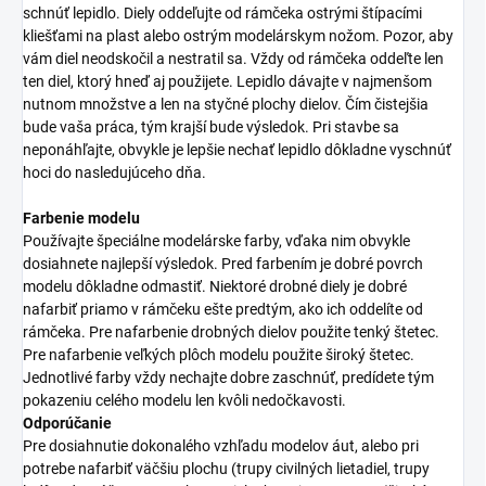
schnúť lepidlo. Diely oddeľujte od rámčeka ostrými štípacími
kliešťami na plast alebo ostrým modelárskym nožom. Pozor, aby
vám diel neodskočil a nestratil sa. Vždy od rámčeka oddeľte len
ten diel, ktorý hneď aj použijete. Lepidlo dávajte v najmenšom
nutnom množstve a len na styčné plochy dielov. Čím čistejšia
bude vaša práca, tým krajší bude výsledok. Pri stavbe sa
neponáhľajte, obvykle je lepšie nechať lepidlo dôkladne vyschnúť
hoci do nasledujúceho dňa.
Farbenie modelu
Používajte špeciálne modelárske farby, vďaka nim obvykle
dosiahnete najlepší výsledok. Pred farbením je dobré povrch
modelu dôkladne odmastiť. Niektoré drobné diely je dobré
nafarbiť priamo v rámčeku ešte predtým, ako ich oddelíte od
rámčeka. Pre nafarbenie drobných dielov použite tenký štetec.
Pre nafarbenie veľkých plôch modelu použite široký štetec.
Jednotlivé farby vždy nechajte dobre zaschnúť, predídete tým
pokazeniu celého modelu len kvôli nedočkavosti.
Odporúčanie
Pre dosiahnutie dokonalého vzhľadu modelov áut, alebo pri
potrebe nafarbiť väčšiu plochu (trupy civilných lietadiel, trupy