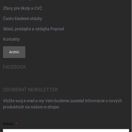
Zľavy pre školy a CVČ
Často kladené otázky
Sklad, predajňa a výdajňa Poprad
Kontakty
Archív
FACEBOOK
ODOBERAŤ NEWSLETTER
Vložte svoj e-mail a my Vám budeme zasielať informácie o nových
produktoch na našom e-shope.
EMAIL