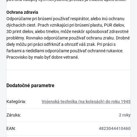
Ochrana zdravia
Odporúčame pri brúsení používať respirátor, alebo inú ochranu
dýchacích ciest. Prach vznikajúci pri brúsení plastu, PUR dielov,
3D print dielov, alebo tmelov, môže neskôr spôsobovať zdravotné
problémy. Rovnako odporúčame používať ochranu zraku. Drobné
diely môžu pri práci odfrknúť a ohroziť váš zrak. Pri práci s
farbami a riedidlami odporúčame používať ochranné rukavice.
Pracovisko by malo byť dobre vetrané.
Dodatočné parametre
Kategória
:
Vojenská technika (na kolesách) do roku 1945
Záruka
:
2 roky
EAN
:
4823044410460