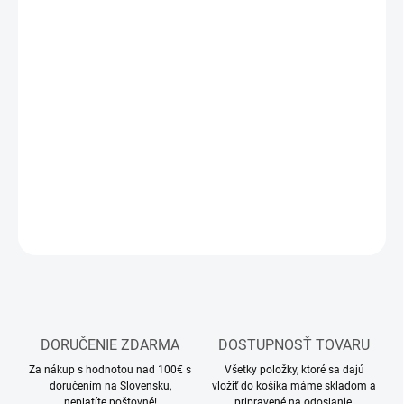
11.8.2026
MOŽNOSTI
DORUČENIA
−
+
Pridať do košíka
Stavebnica plastového modelu vojenského vozidla
DETAILNÉ INFORMÁCIE
OPÝTAŤ SA
STRÁŽIŤ
DORUČENIE ZDARMA
DOSTUPNOSŤ TOVARU
Za nákup s hodnotou nad 100€ s
Všetky položky, ktoré sa dajú
doručením na Slovensku,
vložiť do košíka máme skladom a
neplatíte poštovné!
pripravené na odoslanie.