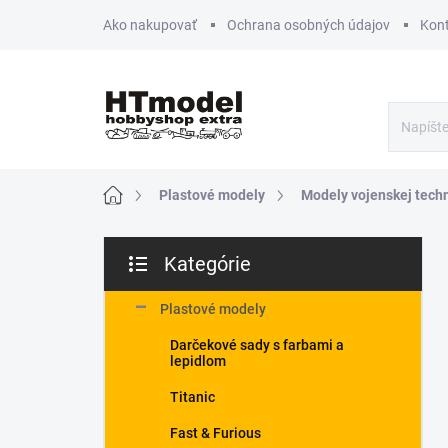
Prejsť
Ako nakupovať
Ochrana osobných údajov
Kon
na
obsah
Domov
Plastové modely
Modely vojenskej tech
B
Kategórie
o
Preskočiť
č
kategórie
n
Plastové modely
ý
Darčekové sady s farbami a
p
lepidlom
a
n
Titanic
e
Fast & Furious
l