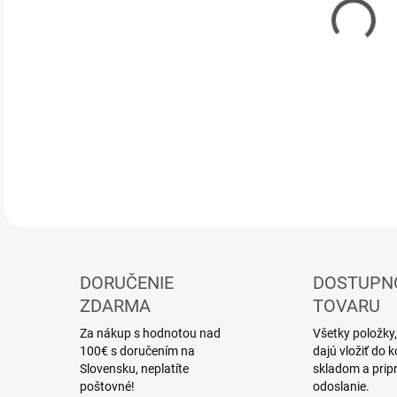
DOR
Stav
DETA
DORUČENIE
DOSTUPN
ZDARMA
TOVARU
Za nákup s hodnotou nad
Všetky položky,
100€ s doručením na
dajú vložiť do
Slovensku, neplatíte
skladom a prip
poštovné!
odoslanie.