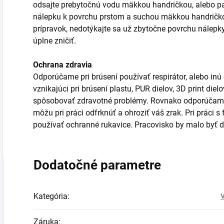
odsajte prebytočnú vodu mäkkou handričkou, alebo pa
nálepku k povrchu prstom a suchou mäkkou handričkou
prípravok, nedotýkajte sa už zbytočne povrchu nálepk
úplne zničiť.
Ochrana zdravia
Odporúčame pri brúsení používať respirátor, alebo inú
vznikajúci pri brúsení plastu, PUR dielov, 3D print die
spôsobovať zdravotné problémy. Rovnako odporúčame 
môžu pri práci odfrknúť a ohroziť váš zrak. Pri práci 
používať ochranné rukavice. Pracovisko by malo byť d
Dodatočné parametre
Kategória
:
V
Záruka
: