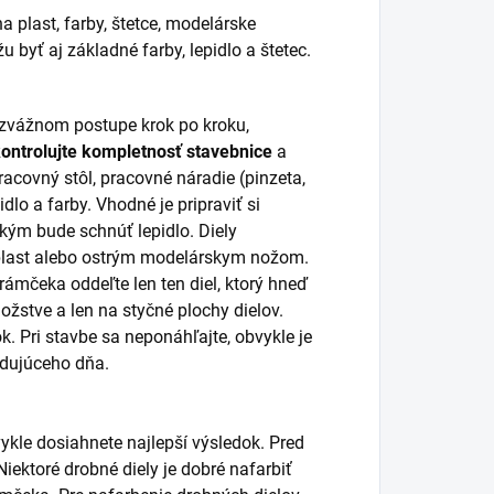
a plast, farby, štetce, modelárske
 byť aj základné farby, lepidlo a štetec.
rozvážnom postupe krok po kroku,
kontrolujte kompletnosť stavebnice
a
racovný stôl, pracovné náradie (pinzeta,
idlo a farby. Vhodné je pripraviť si
 kým bude schnúť lepidlo. Diely
 plast alebo ostrým modelárskym nožom.
 rámčeka oddeľte len ten diel, ktorý hneď
žstve a len na styčné plochy dielov.
k. Pri stavbe sa neponáhľajte, obvykle je
ledujúceho dňa.
ykle dosiahnete najlepší výsledok. Pred
ektoré drobné diely je dobré nafarbiť