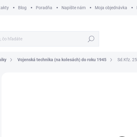
takty
Blog
Poradňa
Napíšte nám
Moja objednávka
Hľadať
niky
Vojenská technika (na kolesách) do roku 1945
Sd.Kfz. 2
ZNAČKA:
DRAGON MODELS
€
€61
Jedn
SK
cena
MÔŽ
DO:
10.
MOŽ