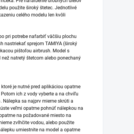
ámčeka. Pre nafarbenie drobných dielov
elu použite široký štetec. Jednotlivé
kazeniu celého modelu len kvôli
o pri potrebe nafarbiť väčšiu plochu
vrch nastriekať sprejom TAMIYA (široký
ekacou pištoľou airbrush. Model s
d než natretý štetcom alebo ponechaný
 ktoré je nutné pred aplikáciou opatrne
. Potom ich z vody vyberte a na chvíľu
. Nálepka sa najprv mierne skrúti a
úste veľmi opatrne pohnúť nálepkou na
ť opatrne na požadované miesto na
ierne zvlhčite vodou, alebo použite
álepku umiestnite na model a opatrne