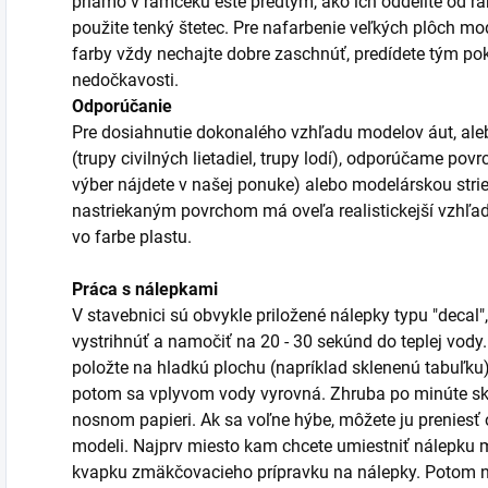
priamo v rámčeku ešte predtým, ako ich oddelíte od r
použite tenký štetec. Pre nafarbenie veľkých plôch mod
farby vždy nechajte dobre zaschnúť, predídete tým po
nedočkavosti.
Odporúčanie
Pre dosiahnutie dokonalého vzhľadu modelov áut, aleb
(trupy civilných lietadiel, trupy lodí), odporúčame po
výber nájdete v našej ponuke) alebo modelárskou stri
nastriekaným povrchom má oveľa realistickejší vzhľa
vo farbe plastu.
Práca s nálepkami
V stavebnici sú obvykle priložené nálepky typu "decal",
vystrihnúť a namočiť na 20 - 30 sekúnd do teplej vody
položte na hladkú plochu (napríklad sklenenú tabuľku)
potom sa vplyvom vody vyrovná. Zhruba po minúte sk
nosnom papieri. Ak sa voľne hýbe, môžete ju prenies
modeli. Najprv miesto kam chcete umiestniť nálepku m
kvapku zmäkčovacieho prípravku na nálepky. Potom n