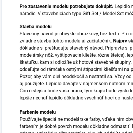
Pre zostavenie modelu potrebujete dokúpiť:
Lepidlo n
náradie. V stavebniciach typu Gift Set / Model Set môžu
Stavba modelu
Stavebný návod je obvykle obrázkový, bez textu. Pri 
zvládne stavbu tohto modelu aj začiatočník.
Najprv s
dôkladne si preštudujte stavebný návod. Pripravte si p
modelársky nôž, vyštipovacie kliešte, rôzne štetce), lep
škatuľku, kam si odložíte už hotové stavebné skupiny,
oddeľujte od rámčeka ostrými štípacími kliešťami na
Pozor, aby vám diel neodskočil a nestratil sa. Vždy od
aj použijete. Lepidlo dávajte v najmenšom nutnom mno
Čím čistejšia bude vaša práca, tým krajší bude výsledo
lepšie nechať lepidlo dôkladne vyschnúť hoci do nas
Farbenie modelu
Používajte špeciálne modelárske farby, vďaka nim obv
farbením je dobré povrch modelu dôkladne odmastiť. Ni