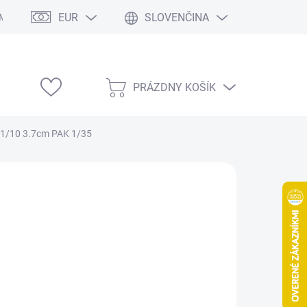
EUR
SLOVENČINA
Modelárske výstavy
PRÁZDNY KOŠÍK
NÁKUPNÝ
KOŠÍK
51/10 3.7cm PAK 1/35
75,80
/ ks
,63 bez DPH
otková
LADOM
(1 KS)
:
EME DORUČIŤ
8.2026
NOSTI