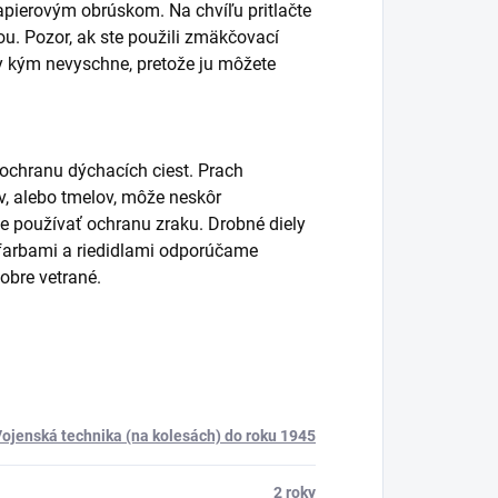
pierovým obrúskom. Na chvíľu pritlačte
. Pozor, ak ste použili zmäkčovací
y kým nevyschne, pretože ju môžete
 ochranu dýchacích ciest. Prach
lov, alebo tmelov, môže neskôr
používať ochranu zraku. Drobné diely
s farbami a riedidlami odporúčame
obre vetrané.
ojenská technika (na kolesách) do roku 1945
2 roky