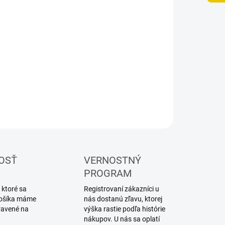
UČENIA
−
+
Pridať do košíka
ebnica plastového modelu obrneného vozidla
ILNÉ INFORMÁCIE
OPÝTAŤ SA
STRÁŽIŤ
OSŤ
VERNOSTNÝ
PROGRAM
 ktoré sa
Registrovaní zákazníci u
 košíka máme
nás dostanú zľavu, ktorej
ravené na
výška rastie podľa histórie
nákupov. U nás sa oplatí