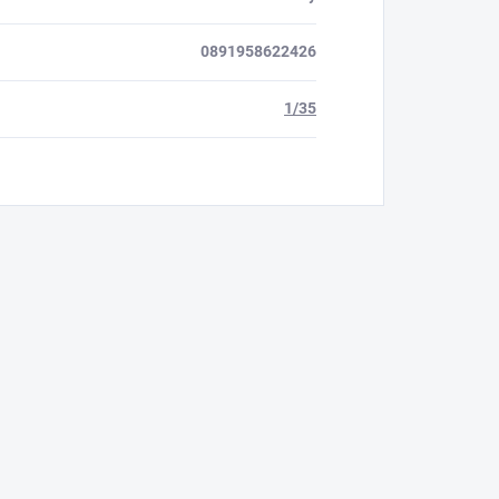
0891958622426
1/35