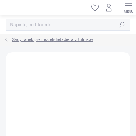
Prejsť
na
obsah
Hľadať
Sady farieb pre modely lietadiel a vrtuľníkov
ZNAČKA:
REVELL