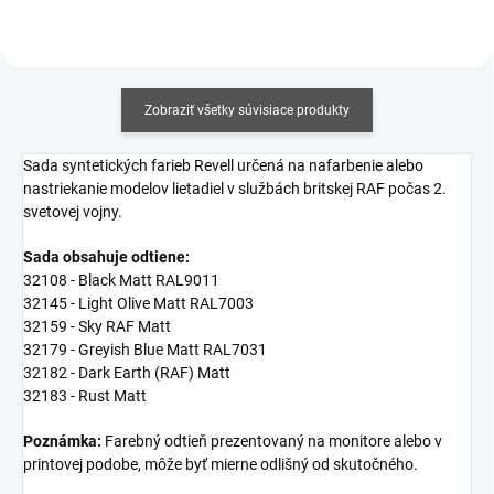
Zobraziť všetky súvisiace produkty
Sada syntetických farieb Revell určená na nafarbenie alebo
nastriekanie modelov lietadiel v službách britskej RAF počas 2.
svetovej vojny.
Sada obsahuje odtiene:
32108 -
Black Matt RAL9011
32145 -
Light Olive Matt RAL7003
32159 -
Sky RAF Matt
32179 -
Greyish Blue Matt RAL7031
32182 -
Dark Earth (RAF) Matt
32183 -
Rust Matt
Poznámka:
Farebný odtieň prezentovaný na monitore alebo v
printovej podobe, môže byť mierne odlišný od skutočného.