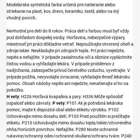
Modelárska syntetická farba určená pre natieranie alebo
striekanie na plast, kov, drevo, keramiku, textil, alebo na iný
vhodný povrch.
Nevhodné pre deti do 8 rokov. Práca detí s farbou musí byť vždy
pod dohľadom dospelej osoby. Horľavina, nebezpečné výpary,
miestnosť pri práci dôkladne vetrať. Nepoužívajte otvorený oheň a
zdroje iskier. Neskladujte pri zdrojoch tepla. Pri práci nejedzte,
nepite a nefajčite. V prípade zasiahnutia očí a sliznice vypláchnite
čistou vodou a vyhľadajte lekára. V prípade problémov z
nadýchania, zabezpečte prívod čerstvého vzduchu, vyvetrajte. V
prípade požitia, nevyvolajte zvracanie, vyhľadajte ihneď lekársku
pomoc. Obsah nádoby nepite ani nejedzte, nenatierajte si ho na
pokožku.
H vety
: H226 Horľavá kvapalina a pary. H336 Môže spôsobiť
ospalosť alebo závraty.
P vety
: P101 Ak je potrebná lekárska
pomoc, majte k dispozícii obal alebo etiketu výrobku. P102
Uchovávajte mimo dosahu detí. P103 Pred použitím si prečítajte
etiketu. P210 Uchovávajte mimo dosahu tepla/iskier/otvoreného
ohňa/horúcich povrchov. Nefajčite. P280 Noste ochranné
rukavice/ochranný odev/ochranné okuliare/ochranu tváre. P240