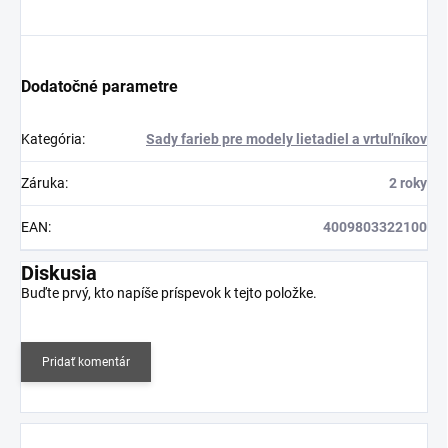
Dodatočné parametre
Kategória
:
Sady farieb pre modely lietadiel a vrtuľníkov
Záruka
:
2 roky
EAN
:
4009803322100
Diskusia
Buďte prvý, kto napíše príspevok k tejto položke.
Pridať komentár