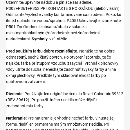
Uzemnite/upevnite nádobu a plniace zariadenie.
P303+P361+P353 PRI KONTAKTE S POKOŽKOU (alebo vlasmi):
Odstráňte/vyzlečte všetky kontaminované časti odevu. Pokožku
ihneď opláchnite vodou/sprchou. P405 Uchovávajte uzamknuté.
P501 Zneškodnenie obsahu/obalu v súlade s
miestnymi/oblastnými/národnými/medzinárodnými
nariadeniami.
Symboly
: viď. nižšie.
Pred použitím farbu dobre rozmiešajte
. Nanášajte na dobre
odmastený, suchý, čistý povrch. Po otvorení spotrebujte čo
najskôr, farba prístupom vzduchu zasychá. Vrchnák plechovky
vždy utrite dosucha, nenechajte zaschnúť zvyšky farby ani na
okraji plechovky. Predĺžite tým skladovateľnosť farby po
opätovnom zatvorení.
Riedenie
: Používajte len originálne riedidlo Revell Color mix 39612
(REV-39612). Pri použití iného riedidla môže dôjsť k
znehodnoteniu farby.
Natieranie
: Pre natieranie je vhodné nechať farbu v hustejšej
forme, riediť len primerane malým množstvom riedidla. Pri