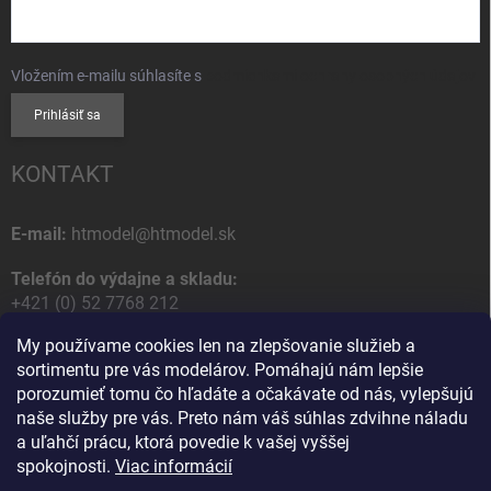
Vložením e-mailu súhlasíte s
podmienkami ochrany osobných údajov
Prihlásiť sa
KONTAKT
E-mail:
htmodel@htmodel.sk
Telefón do výdajne a skladu:
+421 (0) 52 7768 212
My používame cookies len na zlepšovanie služieb a
Poštová / Odberná adresa:
sortimentu pre vás modelárov. Pomáhajú nám lepšie
HT model
porozumieť tomu čo hľadáte a očakávate od nás, vylepšujú
Na letisko 49
naše služby pre vás. Preto nám váš súhlas zdvihne náladu
058 01 Poprad
a uľahčí prácu, ktorá povedie k vašej vyššej
Slovenská Republika
spokojnosti.
Viac informácií