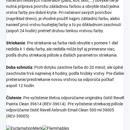
natieraní nesavých materiálov (plast, kov, sklo,...) obvykle nie je
nutná príprava povrchu základnou farbou a obvykle stačí jedna
vrstva farby pre dobré krytie. Pri natieraní savých povrchov
(napríklad drevo), je vhodné použiť najprv základnú farbu, alebo
naniesť prvú vrstvu hustejšej farby a tú po dôkladnom zaschnutí
(aspoň 24 hodín) pretrieť druhou tenkou vrstvou farby.
Striekanie
: Pre striekanie sa farba riedi obvykle v pomere 1 diel
riedidla k 1 dielu farby, ale riedidla môže byť aj primerane viac,
podľa druhu striekacej pištole a ďalších parametrov striekania.
Doba schnutia
: Proti dotyku zaschne farba do 20 minút, ale úplné
zaschnutie trvá najmenej 4 hodiny, podľa hrúbky vrstvy. Pre ďalšie
pretieranie/prestriekanie novou vrstvou sa odporúča počkať
aspoň 12 hodín.
Čistenie
: Pre vyčistenie štetca odporúčame originálny čistič Revell
Painta Clean 39614 (REV-39614). Pre vyčistenie striekacej pištole
odporúčame čistič Revell Airbrush Email Clean 500 ml 39005
(REV-39005)