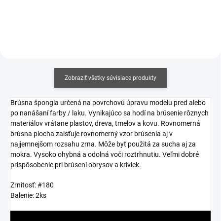
Zobraziť všetky súvisiace produkty
Brúsna špongia určená na povrchovú úpravu modelu pred alebo
po nanášaní farby / laku. Vynikajúco sa hodí na brúsenie rôznych
materiálov vrátane plastov, dreva, tmelov a kovu. Rovnomerná
brúsna plocha zaisťuje rovnomerný vzor brúsenia aj v
najjemnejšom rozsahu zrna. Môže byť použitá za sucha aj za
mokra. Vysoko ohybná a odolná voči roztrhnutiu. Veľmi dobré
prispôsobenie pri brúsení obrysov a kriviek.
Zrnitosť: #180
Balenie: 2ks