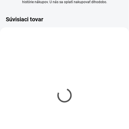
histórie nákupov. U nás sa oplatí nakupovať dlhodobo.
Súvisiaci tovar
SKLADOM
SKLADOM
(1 KS)
(1 KS)
Fouga CM.170
Gloster Meteor F.8 Prone
Magister/IAI Tzukit IAF
Pilot 1/72
1/72
€15,60
€17,50
€12,68 bez DPH
€14,23 bez DPH
Do košíka
Do košíka