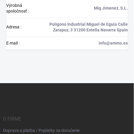
Výrobná
Mig Jimenez, S.L.
spoločnosť
:
Polígono Industrial Miguel de Eguía Calle
Adresa
:
Zarapuz, 3 31200 Estella Navarra Spain
E-mail
:
info@ammo.es
Z
á
p
ä
t
i
O FIRME
e
Doprava a platba / Poplatky za doručenie