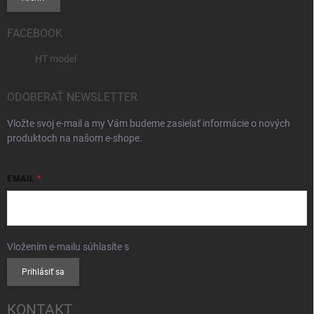
FACEBOOK
HT model
ODOBERAŤ NEWSLETTER
Vložte svoj e-mail a my Vám budeme zasielať informácie o nových
produktoch na našom e-shope.
EMAIL
Vložením e-mailu súhlasíte s
podmienkami ochrany osobných údajov
Prihlásiť sa
KONTAKT