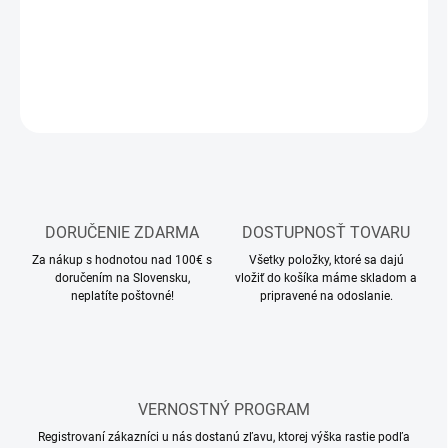
DETAILNÉ INFORMÁCIE
OPÝTAŤ SA
STRÁŽIŤ
DORUČENIE ZDARMA
DOSTUPNOSŤ TOVARU
Za nákup s hodnotou nad 100€ s
Všetky položky, ktoré sa dajú
doručením na Slovensku,
vložiť do košíka máme skladom a
neplatíte poštovné!
pripravené na odoslanie.
VERNOSTNÝ PROGRAM
Registrovaní zákazníci u nás dostanú zľavu, ktorej výška rastie podľa