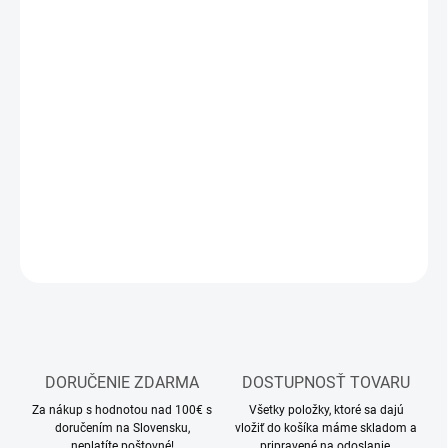
11.8.2026
MOŽNOSTI
DORUČENIA
−
+
Pridať do košíka
Stavebnica plastového modelu lode
DETAILNÉ INFORMÁCIE
OPÝTAŤ SA
STRÁŽIŤ
DORUČENIE ZDARMA
DOSTUPNOSŤ TOVARU
Za nákup s hodnotou nad 100€ s
Všetky položky, ktoré sa dajú
doručením na Slovensku,
vložiť do košíka máme skladom a
neplatíte poštovné!
pripravené na odoslanie.