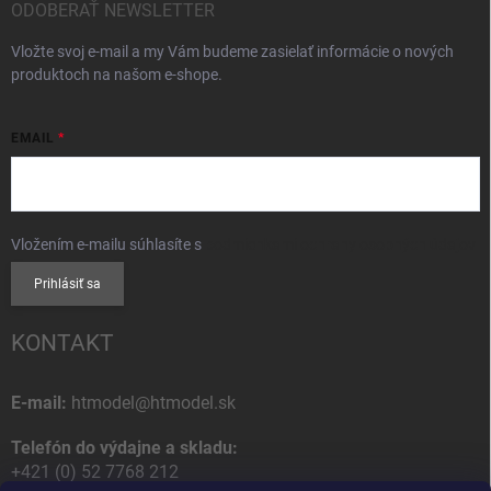
ODOBERAŤ NEWSLETTER
Vložte svoj e-mail a my Vám budeme zasielať informácie o nových
produktoch na našom e-shope.
EMAIL
Vložením e-mailu súhlasíte s
podmienkami ochrany osobných údajov
Prihlásiť sa
KONTAKT
E-mail:
htmodel@htmodel.sk
Telefón do výdajne a skladu:
+421 (0) 52 7768 212