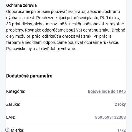
Ochrana zdravia
Odporúčame pri brúsení používať respirátor, alebo inú ochranu
dýchacích ciest. Prach vznikajúci pri brúsení plastu, PUR dielov,
3D print dielov, alebo tmelov, môže neskôr spôsobovať zdravotné
problémy. Rovnako odporúčame používať ochranu zraku. Drobné
diely môžu pri práci odfrknúť a ohroziť váš zrak. Pri práci s
farbami a riedidlami odporúčame používať ochranné rukavice.
Pracovisko by malo byť dobre vetrané.
Dodatočné parametre
Kategória
:
Bojové lode do 1945
Záruka
:
2 roky
EAN
:
8595593132303
?
Mierka
:
1/72