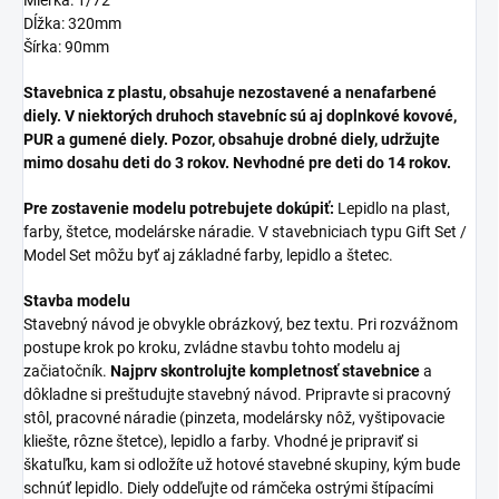
Dĺžka: 320mm
Šírka: 90mm
Stavebnica z plastu, obsahuje nezostavené a nenafarbené
diely. V niektorých druhoch stavebníc sú aj doplnkové kovové,
PUR a gumené diely. Pozor, obsahuje drobné diely, udržujte
mimo dosahu deti do 3 rokov. Nevhodné pre deti do 14 rokov.
Pre zostavenie modelu potrebujete dokúpiť:
Lepidlo na plast,
farby, štetce, modelárske náradie. V stavebniciach typu Gift Set /
Model Set môžu byť aj základné farby, lepidlo a štetec.
Stavba modelu
Stavebný návod je obvykle obrázkový, bez textu. Pri rozvážnom
postupe krok po kroku, zvládne stavbu tohto modelu aj
začiatočník.
Najprv skontrolujte kompletnosť stavebnice
a
dôkladne si preštudujte stavebný návod. Pripravte si pracovný
stôl, pracovné náradie (pinzeta, modelársky nôž, vyštipovacie
kliešte, rôzne štetce), lepidlo a farby. Vhodné je pripraviť si
škatuľku, kam si odložíte už hotové stavebné skupiny, kým bude
schnúť lepidlo. Diely oddeľujte od rámčeka ostrými štípacími