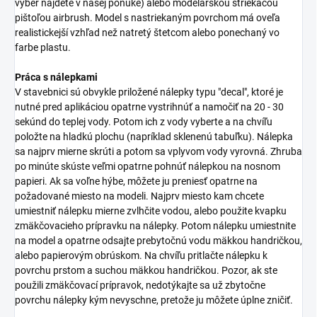
výber nájdete v našej ponuke) alebo modelárskou striekacou
pištoľou airbrush. Model s nastriekaným povrchom má oveľa
realistickejší vzhľad než natretý štetcom alebo ponechaný vo
farbe plastu.
Práca s nálepkami
V stavebnici sú obvykle priložené nálepky typu "decal", ktoré je
nutné pred aplikáciou opatrne vystrihnúť a namočiť na 20 - 30
sekúnd do teplej vody. Potom ich z vody vyberte a na chvíľu
položte na hladkú plochu (napríklad sklenenú tabuľku). Nálepka
sa najprv mierne skrúti a potom sa vplyvom vody vyrovná. Zhruba
po minúte skúste veľmi opatrne pohnúť nálepkou na nosnom
papieri. Ak sa voľne hýbe, môžete ju preniesť opatrne na
požadované miesto na modeli. Najprv miesto kam chcete
umiestniť nálepku mierne zvlhčite vodou, alebo použite kvapku
zmäkčovacieho prípravku na nálepky. Potom nálepku umiestnite
na model a opatrne odsajte prebytočnú vodu mäkkou handričkou,
alebo papierovým obrúskom. Na chvíľu pritlačte nálepku k
povrchu prstom a suchou mäkkou handričkou. Pozor, ak ste
použili zmäkčovací prípravok, nedotýkajte sa už zbytočne
povrchu nálepky kým nevyschne, pretože ju môžete úplne zničiť.