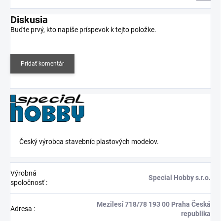
Diskusia
Buďte prvý, kto napíše príspevok k tejto položke.
Pridať komentár
Český výrobca stavebníc plastových modelov.
Výrobná
Special Hobby s.r.o.
spoločnosť
:
Mezilesí 718/78 193 00 Praha Česká
Adresa
:
republika