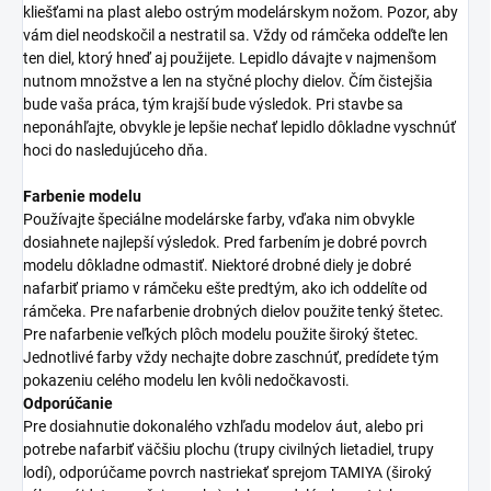
kliešťami na plast alebo ostrým modelárskym nožom. Pozor, aby
vám diel neodskočil a nestratil sa. Vždy od rámčeka oddeľte len
ten diel, ktorý hneď aj použijete. Lepidlo dávajte v najmenšom
nutnom množstve a len na styčné plochy dielov. Čím čistejšia
bude vaša práca, tým krajší bude výsledok. Pri stavbe sa
neponáhľajte, obvykle je lepšie nechať lepidlo dôkladne vyschnúť
hoci do nasledujúceho dňa.
Farbenie modelu
Používajte špeciálne modelárske farby, vďaka nim obvykle
dosiahnete najlepší výsledok. Pred farbením je dobré povrch
modelu dôkladne odmastiť. Niektoré drobné diely je dobré
nafarbiť priamo v rámčeku ešte predtým, ako ich oddelíte od
rámčeka. Pre nafarbenie drobných dielov použite tenký štetec.
Pre nafarbenie veľkých plôch modelu použite široký štetec.
Jednotlivé farby vždy nechajte dobre zaschnúť, predídete tým
pokazeniu celého modelu len kvôli nedočkavosti.
Odporúčanie
Pre dosiahnutie dokonalého vzhľadu modelov áut, alebo pri
potrebe nafarbiť väčšiu plochu (trupy civilných lietadiel, trupy
lodí), odporúčame povrch nastriekať sprejom TAMIYA (široký