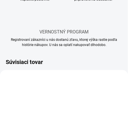
VERNOSTNÝ PROGRAM
Registrovaní zákazníci u nás dostanú zľavu, ktorej výška rastie podľa
histórie nákupov. U nás sa oplatí nakupovať dlhodobo.
Súvisiaci tovar
SKLADOM
SKLADOM
(11 KS)
(5 KS)