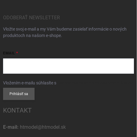
ODOBERAŤ NEWSLETTER
Vložte svoj e-mail a my Vám budeme zasielať informácie o nových
produktoch na našom e-shope.
EMAIL
Vložením e-mailu súhlasíte s
podmienkami ochrany osobných údajov
Prihlásiť sa
KONTAKT
E-mail:
htmodel@htmodel.sk