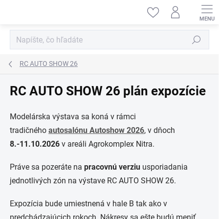
Prejsť
na
obsah
Hľadať
RC AUTO SHOW 26
RC AUTO SHOW 26 plán expozície
Modelárska výstava sa koná v rámci
tradičného
autosalónu Autoshow 2026
, v dňoch
8.-11.10.2026
v areáli Agrokomplex Nitra.
Práve sa pozeráte na
pracovnú verziu
usporiadania
jednotlivých zón na výstave RC AUTO SHOW 26.
Expozícia bude umiestnená v hale B tak ako v
predchádzajúcich rokoch. Nákresy sa ešte budú meniť