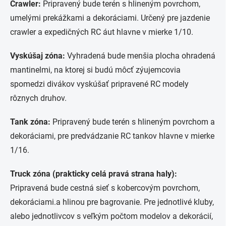
Crawler:
Pripravený bude terén s hlineným povrchom,
umelými prekážkami a dekoráciami. Určený pre jazdenie
crawler a expedičných RC áut hlavne v mierke 1/10.
Vyskúšaj zóna:
Vyhradená bude menšia plocha ohradená
mantinelmi, na ktorej si budú môcť zýujemcovia
spomedzi divákov vyskúšať pripravené RC modely
rôznych druhov.
Tank zóna:
Pripravený bude terén s hlineným povrchom a
dekoráciami, pre predvádzanie RC tankov hlavne v mierke
1/16.
Truck zóna (prakticky celá pravá strana haly):
Pripravená bude cestná sieť s kobercovým povrchom,
dekoráciami.a hlinou pre bagrovanie. Pre jednotlivé kluby,
alebo jednotlivcov s veľkým počtom modelov a dekorácií,