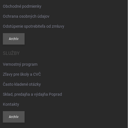
p
Obchodné podmienky
i
s
Ochrana osobných údajov
u
Odstúpenie spotrebiteľa od zmluvy
Archív
SLUŽBY
Vernostný program
Zľavy pre školy a CVČ
Často kladené otázky
Sklad, predajňa a výdajňa Poprad
Kontakty
Archív