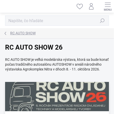
Prejsť
na
obsah
Hľadať
RC AUTO SHOW
RC AUTO SHOW 26
RC AUTO SHOW je veľká modelárska výstava, ktorá sa bude konať
počas tradičného autosalónu AUTOSHOW v areáli národného
výstaviska Agrokomplex Nitra v dňoch 8. - 11. októbra 2026.
V
ý
p
i
s
č
l