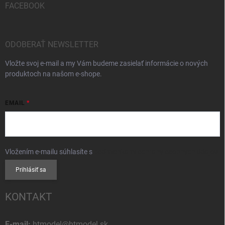
FACEBOOK
ODOBERAŤ NEWSLETTER
Vložte svoj e-mail a my Vám budeme zasielať informácie o nových
produktoch na našom e-shope.
EMAIL
Vložením e-mailu súhlasíte s
podmienkami ochrany osobných údajov
Prihlásiť sa
KONTAKT
E-mail:
htmodel@htmodel.sk