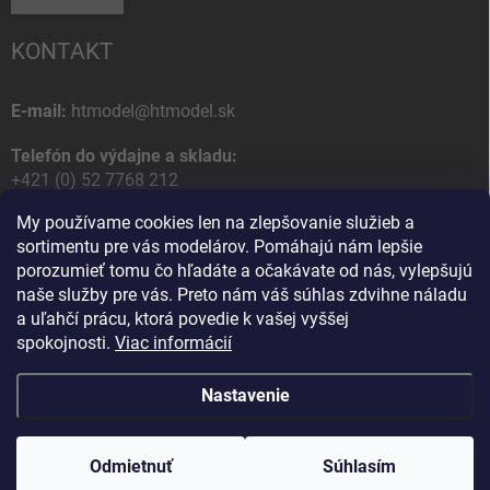
KONTAKT
E-mail:
htmodel@htmodel.sk
Telefón do výdajne a skladu:
+421 (0) 52 7768 212
My používame cookies len na zlepšovanie služieb a
Poštová / Odberná adresa:
sortimentu pre vás modelárov. Pomáhajú nám lepšie
HT model
porozumieť tomu čo hľadáte a očakávate od nás, vylepšujú
Na letisko 49
naše služby pre vás. Preto nám váš súhlas zdvihne náladu
058 01 Poprad
a uľahčí prácu, ktorá povedie k vašej vyššej
Slovenská Republika
spokojnosti.
Viac informácií
Nastavenie
Copyright 2026
HT model
. Všetky práva vyhradené.
Upraviť nastavenie
cookies
Odmietnuť
Ako vám pomôžem?
Súhlasím