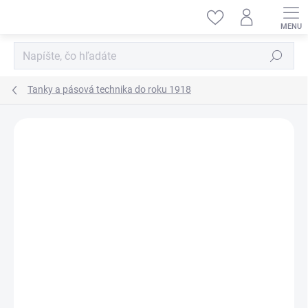
Prejsť
na
obsah
Hľadať
Tanky a pásová technika do roku 1918
ZNAČKA:
MASTER BOX LTD