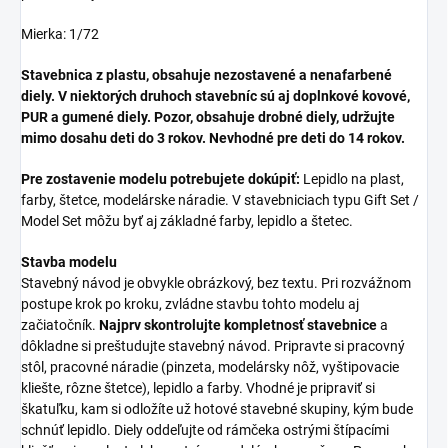
Mierka: 1/72
Stavebnica z plastu, obsahuje nezostavené a nenafarbené
diely. V niektorých druhoch stavebníc sú aj doplnkové kovové,
PUR a gumené diely. Pozor, obsahuje drobné diely, udržujte
mimo dosahu deti do 3 rokov. Nevhodné pre deti do 14 rokov.
Pre zostavenie modelu potrebujete dokúpiť:
Lepidlo na plast,
farby, štetce, modelárske náradie. V stavebniciach typu Gift Set /
Model Set môžu byť aj základné farby, lepidlo a štetec.
Stavba modelu
Stavebný návod je obvykle obrázkový, bez textu. Pri rozvážnom
postupe krok po kroku, zvládne stavbu tohto modelu aj
začiatočník.
Najprv skontrolujte kompletnosť stavebnice
a
dôkladne si preštudujte stavebný návod. Pripravte si pracovný
stôl, pracovné náradie (pinzeta, modelársky nôž, vyštipovacie
kliešte, rôzne štetce), lepidlo a farby. Vhodné je pripraviť si
škatuľku, kam si odložíte už hotové stavebné skupiny, kým bude
schnúť lepidlo. Diely oddeľujte od rámčeka ostrými štípacími