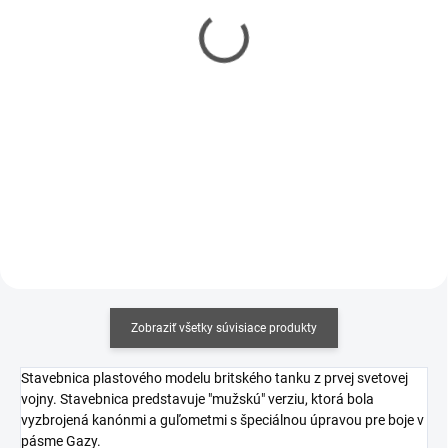
Lepidlo Ammo Medium
Lepidlo Ammo Standard
Dense Cement - Slow Dry
Cement 30 ml
30 ml
€4,25
€4,25
€3,46 bez DPH
€3,46 bez DPH
Jednotková
€14,17 / 100 ml
cena:
Jednotková
€14,17 / 100 ml
Do košíka
cena:
Do košíka
Zobraziť všetky súvisiace produkty
Stavebnica plastového modelu britského tanku z prvej svetovej
vojny. Stavebnica predstavuje "mužskú" verziu, ktorá bola
vyzbrojená kanónmi a guľometmi s špeciálnou úpravou pre boje v
pásme Gazy.