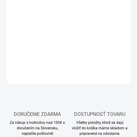
12.8.2026
MOŽNOSTI
DORUČENIA
−
+
Pridať do košíka
Stavebnica plastového modelu tanku
DETAILNÉ INFORMÁCIE
OPÝTAŤ SA
STRÁŽIŤ
DORUČENIE ZDARMA
DOSTUPNOSŤ TOVARU
Za nákup s hodnotou nad 100€ s
Všetky položky, ktoré sa dajú
doručením na Slovensku,
vložiť do košíka máme skladom a
neplatíte poštovné!
pripravené na odoslanie.