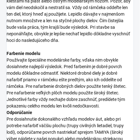
kliešťami na plast alebo ostrým modelárskym nožom. Pozor, aby
vám diel neodskočil a nestratil sa. Vždy od rámčeka oddeľte len
ten diel, ktorý hneď aj použijete. Lepidlo dávajte v najmenšom
nutnom množstve a len na styčné plochy dielov. Čím čistejšia
bude vaša práca, tým krajší bude výsledok. Pri stavbe sa
neponáhľajte, obvykle je lepšie nechať lepidlo dôkladne vyschnúť
hoci do nasledujúceho dňa.
Farbenie modelu
Používajte špeciálne modelárske farby, vďaka nim obvykle
dosiahnete najlepší výsledok. Pred farbením je dobré povrch
modelu dôkladne odmastiť. Niektoré drobné diely je dobré
nafarbiť priamo v rámčeku ešte predtým, ako ich oddelíte od
rámčeka. Pre nafarbenie drobných dielov použite tenký štetec.
Pre nafarbenie veľkých plôch modelu použite široký štetec.
Jednotlivé farby vždy nechajte dobre zaschnúť, predídete tým
pokazeniu celého modelu len kvôli nedočkavosti.
Odporúčanie
Pre dosiahnutie dokonalého vzhľadu modelov áut, alebo pri
potrebe nafarbiť väčšiu plochu (trupy civilných lietadiel, trupy
lodí), odporúčame povrch nastriekať sprejom TAMIYA (široký
výber nájdete v našej ponuke) alebo modelárskou striekacou