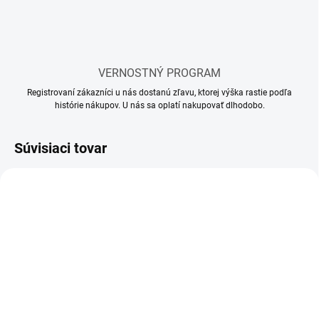
VERNOSTNÝ PROGRAM
Registrovaní zákazníci u nás dostanú zľavu, ktorej výška rastie podľa
histórie nákupov. U nás sa oplatí nakupovať dlhodobo.
Súvisiaci tovar
SKLADOM
SKLADOM
(8 KS)
(17 KS)