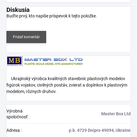
Diskusia
Buďte prvý, kto napíše príspevok k tejto položke.
Pridať komentár
Ukrajinský výrobca kvalitných stavebníc plastových modelov
figúrok vojakov, civilných postáv, zvierat a doplnkov k plastovým
modelom, rôznych druhov.
Výrobná
Master Box Ltd
spoločnosť
:
Adresa
:
p.b. 4729 Dnipro 49094, Ukraine