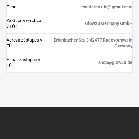
E-mail
:
masterboxltd@gmail.com
Zástupca výrobcu
Glow2B Germany GmbH
v EÚ
:
Adresa zástupcu v
Erlenbacher Str. 3 42477 Radevormwald
EÚ
:
Germany
E-mail zástupcu v
shop@glow2b.de
EÚ
:
Z
á
p
ä
t