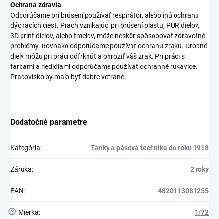
Ochrana zdravia
Odporúčame pri brúsení používať respirátor, alebo inú ochranu
dýchacích ciest. Prach vznikajúci pri brúsení plastu, PUR dielov,
3D print dielov, alebo tmelov, môže neskôr spôsobovať zdravotné
problémy. Rovnako odporúčame používať ochranu zraku. Drobné
diely môžu pri práci odfrknúť a ohroziť váš zrak. Pri práci s
farbami a riedidlami odporúčame používať ochranné rukavice.
Pracovisko by malo byť dobre vetrané.
Dodatočné parametre
Kategória
:
Tanky a pásová technika do roku 1918
Záruka
:
2 roky
EAN
:
4820113081255
?
Mierka
:
1/72