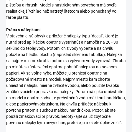
pištoľou airbrush. Model s nastriekaným povrchom má oveľa
realistickejší vzhľad než natretý štetcom alebo ponechaný vo
farbe plastu.
Práca s nálepkami
V stavebnici sú obvykle priložené nálepky typu "decal", ktoré je
nutné pred aplikáciou opatrne vystrihnúť a namočiť na 20 - 30
sekúnd do teplej vody. Potom ich z vody vyberte a na chvíľu
položte na hladkú plochu (napríklad sklenenú tabuľku). Nálepka
sa najprv mierne skrúti a potom sa vplyvom vody vyrovná. Zhruba
po minúte skúste veľmi opatrne pohnúť nálepkou na nosnom
papieri. Ak sa voľne hýbe, môžete ju preniesť opatrne na
požadované miesto na modeli. Najprv miesto kam chcete
umiestniť nálepku mierne zvlhčite vodou, alebo použite kvapku
zmäkčovacieho prípravku na nálepky. Potom nálepku umiestnite
na model a opatrne odsajte prebytočnú vodu mäkkou handričkou,
alebo papierovým obrúskom. Na chvíľu pritlačte nálepku k
povrchu prstom a suchou mäkkou handričkou. Pozor, ak ste
použili zmäkčovací prípravok, nedotýkajte sa už zbytočne
povrchu nálepky kým nevyschne, pretože ju môžete úplne zničiť.