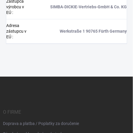
Zástupca
výrobcu v
SIMBA-DICKIE-Vertriebs-GmbH & Co. KG
EÚ
:
Adresa
zástupcu v
Werkstraße 1 90765 Fürth Germany
EÚ
:
Z
á
p
ä
t
i
O FIRME
e
Doprava a platba / Poplatky za doručenie