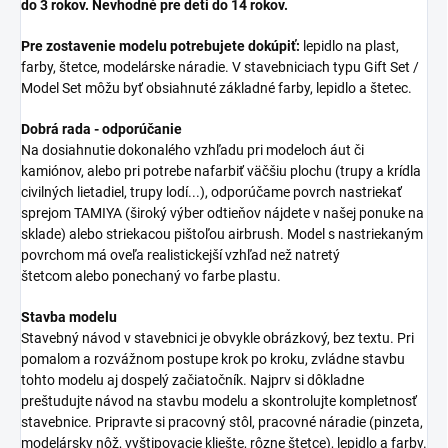
do 3 rokov. Nevhodné pre deti do 14 rokov.
Pre zostavenie modelu potrebujete dokúpiť:
lepidlo na plast,
farby, štetce, modelárske náradie. V stavebniciach typu Gift Set /
Model Set môžu byť obsiahnuté základné farby, lepidlo a štetec.
Dobrá rada - odporúčanie
Na dosiahnutie dokonalého vzhľadu pri modeloch áut či
kamiónov, alebo pri potrebe nafarbiť väčšiu plochu (trupy a krídla
civilných lietadiel, trupy lodí...), odporúčame povrch nastriekať
sprejom TAMIYA (široký výber odtieňov nájdete v našej ponuke na
sklade) alebo striekacou pištoľou airbrush. Model s nastriekaným
povrchom má oveľa realistickejší vzhľad než natretý
štetcom alebo ponechaný vo farbe plastu.
Stavba modelu
Stavebný návod v stavebnici je obvykle obrázkový, bez textu. Pri
pomalom a rozvážnom postupe krok po kroku, zvládne stavbu
tohto modelu aj dospelý začiatočník. Najprv si dôkladne
preštudujte návod na stavbu modelu a skontrolujte kompletnosť
stavebnice. Pripravte si pracovný stôl, pracovné náradie (pinzeta,
modelársky nôž, vyštipovacie kliešte, rôzne štetce), lepidlo a farby.