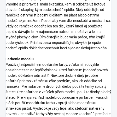
Vhodné je pripraviť si malú škatuľku, kam si odložíte už hotové
stavebné skupiny, kým bude schnúť lepidlo. Diely oddeľujte od
rámčeka ostrými štípacími kliešťami na plast alebo ostrým
modelárskym nožom. Pozor, aby vám diel neoskočil a nestratil sa.
Vždy od rámčeka oddeľte len ten diel, ktorý hneď aj použijete.
Lepidlo dávajte len v najmenšom nutnom množstve a len na
styčné plochy dielov. Čím čistejšia bude vaša práca, tým krajší
bude výsledok. Pri stavbe sa neponáhľajte, obvykle je lepšie
nechať lepidlo dôkladne vyschnúť hoci aj do nasledujúceho dňa.
Farbenie modelu
Používajte špeciálne modelárske farby, vďaka nim obvykle
dosiahnete ten najlepší výsledok. Pred farbením je dobré povrch
modelu dôkladne odmastiť. Niektoré drobné diely je dobré
nafarbiť priamo v rámčeku ešte predtým, ako ich oddelíte od
rámčeka. Pre nafarbenie drobných dielov použite tenký špicatý
štetec. Pre nafarbenie veľkých plôch modelu použite široký plochý
štetec. Pre krajší vzhľad modelu odporúčame pri farbení väčších
plôch použiť modelársku farbu v spreji alebo modelársku
striekaciu pištoľ. Výsledok je vždy lepší ako štetcom natieraný
povrch. Jednotlivé farby vždy nechajte dobre zaschnúť, predídete