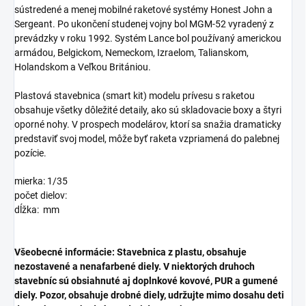
sústredené a menej mobilné raketové systémy Honest John a
Sergeant. Po ukončení studenej vojny bol MGM-52 vyradený z
prevádzky v roku 1992. Systém Lance bol používaný americkou
armádou, Belgickom, Nemeckom, Izraelom, Talianskom,
Holandskom a Veľkou Britániou.
Plastová stavebnica (smart kit) modelu prívesu s raketou
obsahuje všetky dôležité detaily, ako sú skladovacie boxy a štyri
oporné nohy. V prospech modelárov, ktorí sa snažia dramaticky
predstaviť svoj model, môže byť raketa vzpriamená do palebnej
pozície.
mierka: 1/35
počet dielov:
dĺžka: mm
Všeobecné informácie: Stavebnica z plastu, obsahuje
nezostavené a nenafarbené diely. V niektorých druhoch
stavebníc sú obsiahnuté aj doplnkové kovové, PUR a gumené
diely. Pozor, obsahuje drobné diely, udržujte mimo dosahu deti