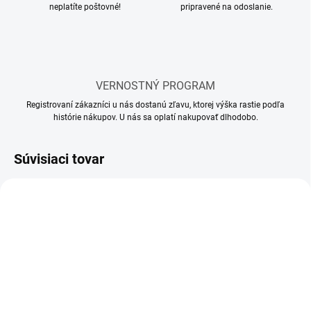
neplatíte poštovné!
pripravené na odoslanie.
VERNOSTNÝ PROGRAM
Registrovaní zákazníci u nás dostanú zľavu, ktorej výška rastie podľa
histórie nákupov. U nás sa oplatí nakupovať dlhodobo.
Súvisiaci tovar
SKLADOM
SKLADOM
(10 KS)
(5 KS)