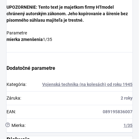
UPOZORNENIE: Tento text je majetkom firmy HTmodel
chránený autorským zákonom. Jeho kopírovanie a šírenie bez
písomného súhlasu majiteľa je trestné.
Parametre
mierka zmenšenia
1/35
Dodatočné parametre
Kategória
:
Vojenská technika (na kolesách) od roku 1945
Záruka
:
2 roky
EAN
:
089195836007
?
Mierka
:
1/35