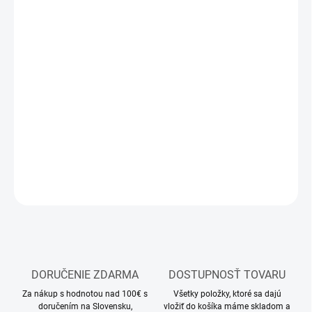
12.8.2026
MOŽNOSTI
DORUČENIA
−
+
Pridať do košíka
plastikové modely vojenskej techniky značky Dragon, plastikové
figúrky Dragon, bojové lode, tanky z druhej svetovej vojny
DETAILNÉ INFORMÁCIE
OPÝTAŤ SA
STRÁŽIŤ
DORUČENIE ZDARMA
DOSTUPNOSŤ TOVARU
Za nákup s hodnotou nad 100€ s
Všetky položky, ktoré sa dajú
doručením na Slovensku,
vložiť do košíka máme skladom a