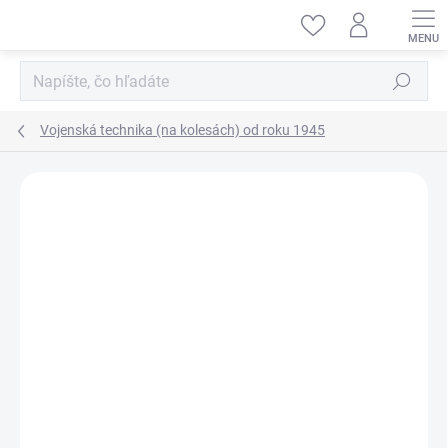
Prejsť
na
obsah
Hľadať
Vojenská technika (na kolesách) od roku 1945
ZNAČKA:
DRAGON MODELS