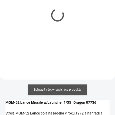
Mr Hobby - Gunze Mr.
Mr Hobby - Gunze Mr.
Cement S (40 ml)
Cement SP (40 ml)
€5,90
€6,20
€4,80 bez DPH
€5,04 bez DPH
Jednotková
Jednotková
€14,75 / 100 ml
€15,50 / 100 ml
cena:
cena:
Do košíka
Do košíka
Zobraziť všetky súvisiace produkty
MGM-52 Lance Missile w/Launcher 1/35 Dragon 07736
Strela MGM-52 Lance bola nasadená v roku 1972 a nahradila