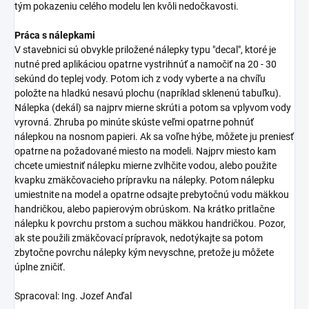
tým pokazeniu celého modelu len kvôli nedočkavosti.
Práca s nálepkami
V stavebnici sú obvykle priložené nálepky typu "decal", ktoré je
nutné pred aplikáciou opatrne vystrihnúť a namočiť na 20 - 30
sekúnd do teplej vody. Potom ich z vody vyberte a na chvíľu
položte na hladkú nesavú plochu (napríklad sklenenú tabuľku).
Nálepka (dekál) sa najprv mierne skrúti a potom sa vplyvom vody
vyrovná. Zhruba po minúte skúste veľmi opatrne pohnúť
nálepkou na nosnom papieri. Ak sa voľne hýbe, môžete ju preniesť
opatrne na požadované miesto na modeli. Najprv miesto kam
chcete umiestniť nálepku mierne zvlhčite vodou, alebo použite
kvapku zmäkčovacieho prípravku na nálepky. Potom nálepku
umiestnite na model a opatrne odsajte prebytočnú vodu mäkkou
handričkou, alebo papierovým obrúskom. Na krátko pritlačne
nálepku k povrchu prstom a suchou mäkkou handričkou. Pozor,
ak ste použili zmäkčovací prípravok, nedotýkajte sa potom
zbytočne povrchu nálepky kým nevyschne, pretože ju môžete
úplne zničiť.
Spracoval: Ing. Jozef Anďal