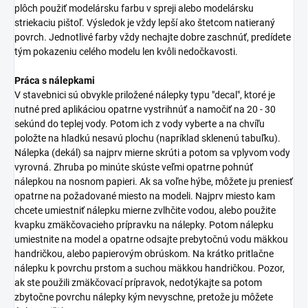
plôch použiť modelársku farbu v spreji alebo modelársku
striekaciu pištoľ. Výsledok je vždy lepší ako štetcom natieraný
povrch. Jednotlivé farby vždy nechajte dobre zaschnúť, predídete
tým pokazeniu celého modelu len kvôli nedočkavosti.
Práca s nálepkami
V stavebnici sú obvykle priložené nálepky typu "decal", ktoré je
nutné pred aplikáciou opatrne vystrihnúť a namočiť na 20 - 30
sekúnd do teplej vody. Potom ich z vody vyberte a na chvíľu
položte na hladkú nesavú plochu (napríklad sklenenú tabuľku).
Nálepka (dekál) sa najprv mierne skrúti a potom sa vplyvom vody
vyrovná. Zhruba po minúte skúste veľmi opatrne pohnúť
nálepkou na nosnom papieri. Ak sa voľne hýbe, môžete ju preniesť
opatrne na požadované miesto na modeli. Najprv miesto kam
chcete umiestniť nálepku mierne zvlhčite vodou, alebo použite
kvapku zmäkčovacieho prípravku na nálepky. Potom nálepku
umiestnite na model a opatrne odsajte prebytočnú vodu mäkkou
handričkou, alebo papierovým obrúskom. Na krátko pritlačne
nálepku k povrchu prstom a suchou mäkkou handričkou. Pozor,
ak ste použili zmäkčovací prípravok, nedotýkajte sa potom
zbytočne povrchu nálepky kým nevyschne, pretože ju môžete