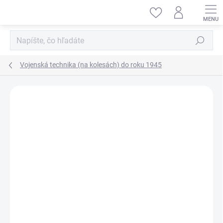
Prejsť
na
obsah
Hľadať
Vojenská technika (na kolesách) do roku 1945
ZNAČKA:
ACADEMY