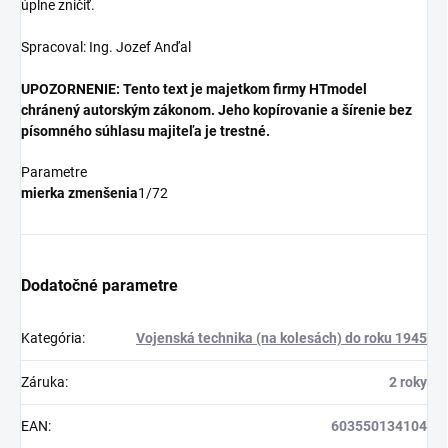
úplne zničiť.
Spracoval: Ing. Jozef Anďal
UPOZORNENIE: Tento text je majetkom firmy HTmodel
chránený autorským zákonom. Jeho kopírovanie a šírenie bez
písomného súhlasu majiteľa je trestné.
Parametre
mierka zmenšenia
1/72
Dodatočné parametre
Kategória
:
Vojenská technika (na kolesách) do roku 1945
Záruka
:
2 roky
EAN
:
603550134104