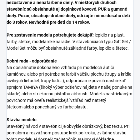
nezostavené a nenafarbené diely. V niektorých druhoch
stavebníc sú obsiahnuté aj doplnkové kovové, PUR a gumené
diely. Pozor, obsahuje drobné diely, udržujte mimo dosahu deti
do 3 rokov. Nevhodné pre deti do 14 rokov.
Pre zostavenie modelu potrebujete dokúpiť:
lepidlo na plast,
farby, štetce, modelárske náradie. V stavebniciach typu Gift Set /
Model Set môžu byť obsiahnuté základné farby, lepidlo a štetec.
Dobrá rada - odporúčanie
Na dosiahnutie dokonalého vzhľadu pri modeloch áut či
kamiónov, alebo pri potrebe nafarbiť väčšiu plochu (trupy a krídla
civilných lietadiel, trupy lodí...), odporúčame povrch nastriekať
sprejom TAMIYA (široký výber odtieňov nájdete v našej ponuke na
sklade) alebo striekacou pištoľou airbrush. Model s nastriekaným
povrchom má oveľa realistickejší vzhľad než natretý
štetcom alebo ponechaný vo farbe plastu.
Stavba modelu
Stavebný návod v stavebnici je obvykle obrázkový, bez textu. Pri
pomalom a rozvážnom postupe krok po kroku, zvládne stavbu
tohto modelu aj dospelý začiatočník. Najprv si dôkladne