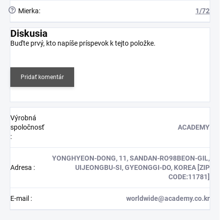
?
Mierka
:
1/72
Diskusia
Buďte prvý, kto napíše príspevok k tejto položke.
Pridať komentár
Výrobná
spoločnosť
ACADEMY
:
YONGHYEON-DONG, 11, SANDAN-RO98BEON-GIL,
Adresa
:
UIJEONGBU-SI, GYEONGGI-DO, KOREA [ZIP
CODE:11781]
E-mail
:
worldwide@academy.co.kr