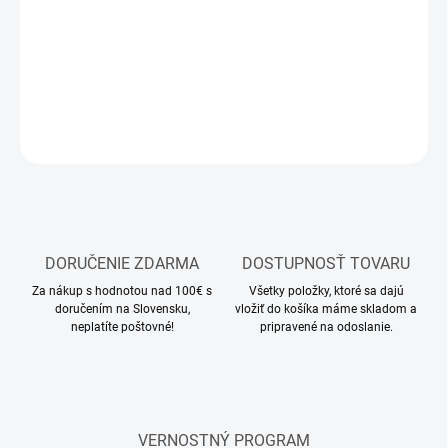
stavebnica plastového modelu vojenskej techniky
DETAILNÉ INFORMÁCIE
OPÝTAŤ SA
STRÁŽIŤ
DORUČENIE ZDARMA
DOSTUPNOSŤ TOVARU
Za nákup s hodnotou nad 100€ s
Všetky položky, ktoré sa dajú
doručením na Slovensku,
vložiť do košíka máme skladom a
neplatíte poštovné!
pripravené na odoslanie.
VERNOSTNÝ PROGRAM