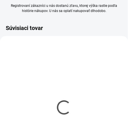
Registrovaní zákazníci u nás dostanú zľavu, ktorej výška rastie podľa
histórie nákupov. U nás sa oplatí nakupovať dlhodobo.
Súvisiaci tovar
SKLADOM
SKLADOM
(10 KS)
(5 KS)
Mr Hobby - Gunze Mr.
Mr Hobby - Gunze Mr.
Cement S (40 ml)
Cement SP (40 ml)
€5,90
€6,20
€4,80 bez DPH
€5,04 bez DPH
Jednotková
Jednotková
€14,75 / 100 ml
€15,50 / 100 ml