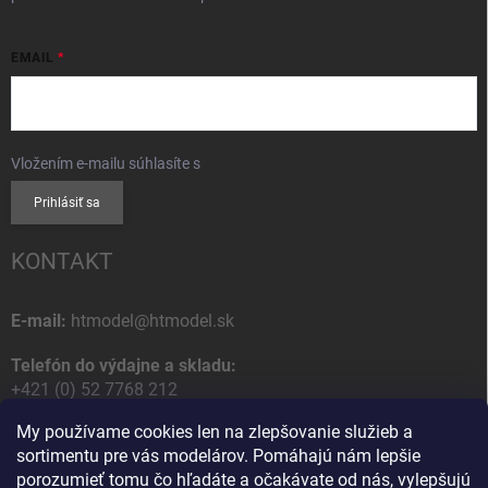
EMAIL
Vložením e-mailu súhlasíte s
podmienkami ochrany osobných údajov
Prihlásiť sa
KONTAKT
E-mail:
htmodel@htmodel.sk
Telefón do výdajne a skladu:
+421 (0) 52 7768 212
My používame cookies len na zlepšovanie služieb a
Poštová / Odberná adresa:
sortimentu pre vás modelárov. Pomáhajú nám lepšie
HT model
porozumieť tomu čo hľadáte a očakávate od nás, vylepšujú
Na letisko 49