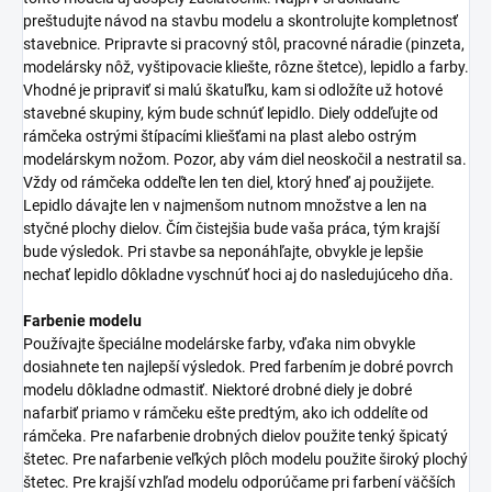
preštudujte návod na stavbu modelu a skontrolujte kompletnosť
stavebnice. Pripravte si pracovný stôl, pracovné náradie (pinzeta,
modelársky nôž, vyštipovacie kliešte, rôzne štetce), lepidlo a farby.
Vhodné je pripraviť si malú škatuľku, kam si odložíte už hotové
stavebné skupiny, kým bude schnúť lepidlo. Diely oddeľujte od
rámčeka ostrými štípacími kliešťami na plast alebo ostrým
modelárskym nožom. Pozor, aby vám diel neoskočil a nestratil sa.
Vždy od rámčeka oddeľte len ten diel, ktorý hneď aj použijete.
Lepidlo dávajte len v najmenšom nutnom množstve a len na
styčné plochy dielov. Čím čistejšia bude vaša práca, tým krajší
bude výsledok. Pri stavbe sa neponáhľajte, obvykle je lepšie
nechať lepidlo dôkladne vyschnúť hoci aj do nasledujúceho dňa.
Farbenie modelu
Používajte špeciálne modelárske farby, vďaka nim obvykle
dosiahnete ten najlepší výsledok. Pred farbením je dobré povrch
modelu dôkladne odmastiť. Niektoré drobné diely je dobré
nafarbiť priamo v rámčeku ešte predtým, ako ich oddelíte od
rámčeka. Pre nafarbenie drobných dielov použite tenký špicatý
štetec. Pre nafarbenie veľkých plôch modelu použite široký plochý
štetec. Pre krajší vzhľad modelu odporúčame pri farbení väčších