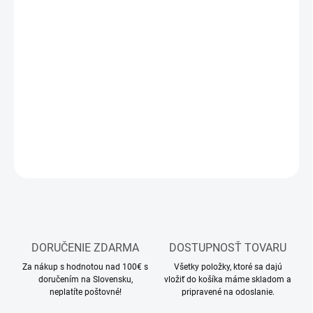
MOŽNOSTI
DORUČENIA
−
+
Pridať do košíka
Stavebnica plastového modelu lietadla
DETAILNÉ INFORMÁCIE
OPÝTAŤ SA
STRÁŽIŤ
DORUČENIE ZDARMA
DOSTUPNOSŤ TOVARU
Za nákup s hodnotou nad 100€ s
Všetky položky, ktoré sa dajú
doručením na Slovensku,
vložiť do košíka máme skladom a
neplatíte poštovné!
pripravené na odoslanie.