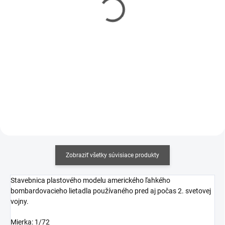
CONTACTA
Contacta Professional
PROFESSIONAL 25g
12,5g
€5,20
€3,80
€4,23 bez DPH
€3,09 bez DPH
Jednotková
Jednotková
€20,80 / 100 g
€304 / 1 kg
cena:
cena:
Do košíka
Do košíka
Zobraziť všetky súvisiace produkty
Stavebnica plastového modelu amerického ľahkého
bombardovacieho lietadla používaného pred aj počas 2. svetovej
vojny.
Mierka: 1/72