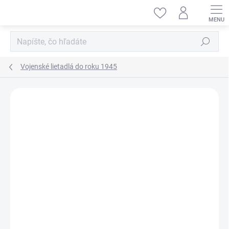
Prejsť
na
obsah
Hľadať
Vojenské lietadlá do roku 1945
ZNAČKA:
AIRFIX