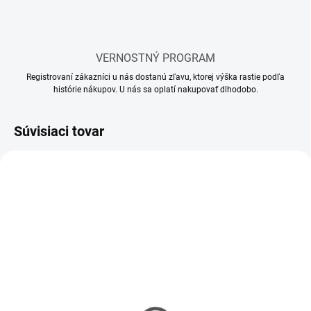
VERNOSTNÝ PROGRAM
Registrovaní zákazníci u nás dostanú zľavu, ktorej výška rastie podľa
histórie nákupov. U nás sa oplatí nakupovať dlhodobo.
Súvisiaci tovar
SKLADOM
SKLADOM
(65 KS)
(111 KS)
Lepidlo Revell ihla
Lepidlo Revell ihla MINI