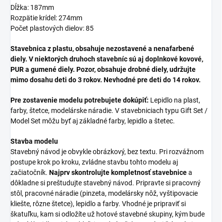
Dĺžka: 187mm
Rozpätie krídel: 274mm
Počet plastových dielov: 85
Stavebnica z plastu, obsahuje nezostavené a nenafarbené
diely. V niektorých druhoch stavebníc sú aj doplnkové kovové,
PUR a gumené diely. Pozor, obsahuje drobné diely, udržujte
mimo dosahu deti do 3 rokov. Nevhodné pre deti do 14 rokov.
Pre zostavenie modelu potrebujete dokúpiť:
Lepidlo na plast,
farby, štetce, modelárske náradie. V stavebniciach typu Gift Set /
Model Set môžu byť aj základné farby, lepidlo a štetec.
Stavba modelu
Stavebný návod je obvykle obrázkový, bez textu. Pri rozvážnom
postupe krok po kroku, zvládne stavbu tohto modelu aj
začiatočník.
Najprv skontrolujte kompletnosť stavebnice
a
dôkladne si preštudujte stavebný návod. Pripravte si pracovný
stôl, pracovné náradie (pinzeta, modelársky nôž, vyštipovacie
kliešte, rôzne štetce), lepidlo a farby. Vhodné je pripraviť si
škatuľku, kam si odložíte už hotové stavebné skupiny, kým bude