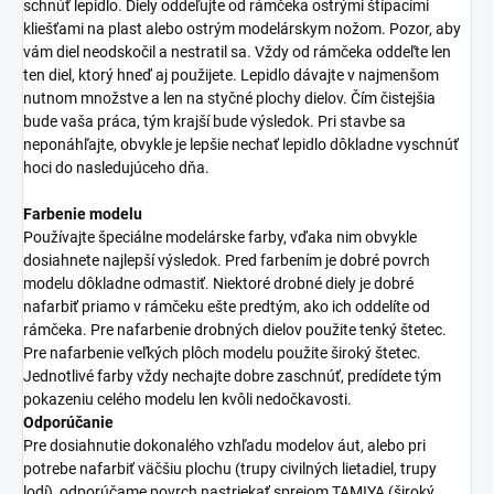
schnúť lepidlo. Diely oddeľujte od rámčeka ostrými štípacími
kliešťami na plast alebo ostrým modelárskym nožom. Pozor, aby
vám diel neodskočil a nestratil sa. Vždy od rámčeka oddeľte len
ten diel, ktorý hneď aj použijete. Lepidlo dávajte v najmenšom
nutnom množstve a len na styčné plochy dielov. Čím čistejšia
bude vaša práca, tým krajší bude výsledok. Pri stavbe sa
neponáhľajte, obvykle je lepšie nechať lepidlo dôkladne vyschnúť
hoci do nasledujúceho dňa.
Farbenie modelu
Používajte špeciálne modelárske farby, vďaka nim obvykle
dosiahnete najlepší výsledok. Pred farbením je dobré povrch
modelu dôkladne odmastiť. Niektoré drobné diely je dobré
nafarbiť priamo v rámčeku ešte predtým, ako ich oddelíte od
rámčeka. Pre nafarbenie drobných dielov použite tenký štetec.
Pre nafarbenie veľkých plôch modelu použite široký štetec.
Jednotlivé farby vždy nechajte dobre zaschnúť, predídete tým
pokazeniu celého modelu len kvôli nedočkavosti.
Odporúčanie
Pre dosiahnutie dokonalého vzhľadu modelov áut, alebo pri
potrebe nafarbiť väčšiu plochu (trupy civilných lietadiel, trupy
lodí), odporúčame povrch nastriekať sprejom TAMIYA (široký