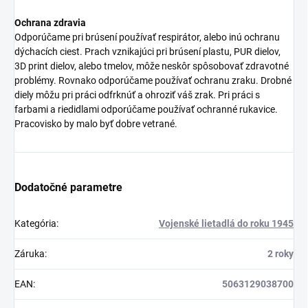
Ochrana zdravia
Odporúčame pri brúsení používať respirátor, alebo inú ochranu
dýchacích ciest. Prach vznikajúci pri brúsení plastu, PUR dielov,
3D print dielov, alebo tmelov, môže neskôr spôsobovať zdravotné
problémy. Rovnako odporúčame používať ochranu zraku. Drobné
diely môžu pri práci odfrknúť a ohroziť váš zrak. Pri práci s
farbami a riedidlami odporúčame používať ochranné rukavice.
Pracovisko by malo byť dobre vetrané.
Dodatočné parametre
Kategória
:
Vojenské lietadlá do roku 1945
Záruka
:
2 roky
EAN
:
5063129038700