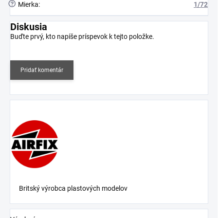
?
Mierka
:
1/72
Diskusia
Buďte prvý, kto napíše príspevok k tejto položke.
Pridať komentár
Britský výrobca plastových modelov