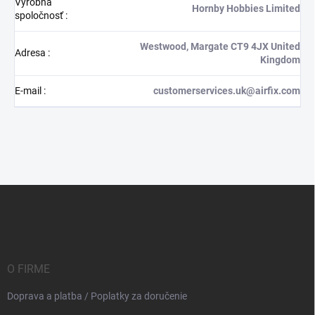
Výrobná
Hornby Hobbies Limited
spoločnosť
:
Westwood, Margate CT9 4JX United
Adresa
:
Kingdom
E-mail
:
customerservices.uk@airfix.com
Z
á
p
ä
t
i
O FIRME
e
Doprava a platba / Poplatky za doručenie