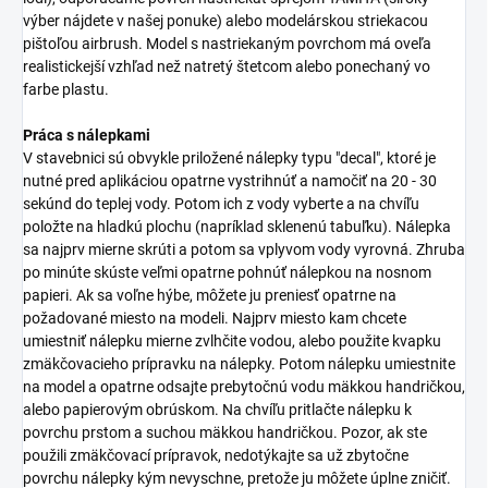
výber nájdete v našej ponuke) alebo modelárskou striekacou
pištoľou airbrush. Model s nastriekaným povrchom má oveľa
realistickejší vzhľad než natretý štetcom alebo ponechaný vo
farbe plastu.
Práca s nálepkami
V stavebnici sú obvykle priložené nálepky typu "decal", ktoré je
nutné pred aplikáciou opatrne vystrihnúť a namočiť na 20 - 30
sekúnd do teplej vody. Potom ich z vody vyberte a na chvíľu
položte na hladkú plochu (napríklad sklenenú tabuľku). Nálepka
sa najprv mierne skrúti a potom sa vplyvom vody vyrovná. Zhruba
po minúte skúste veľmi opatrne pohnúť nálepkou na nosnom
papieri. Ak sa voľne hýbe, môžete ju preniesť opatrne na
požadované miesto na modeli. Najprv miesto kam chcete
umiestniť nálepku mierne zvlhčite vodou, alebo použite kvapku
zmäkčovacieho prípravku na nálepky. Potom nálepku umiestnite
na model a opatrne odsajte prebytočnú vodu mäkkou handričkou,
alebo papierovým obrúskom. Na chvíľu pritlačte nálepku k
povrchu prstom a suchou mäkkou handričkou. Pozor, ak ste
použili zmäkčovací prípravok, nedotýkajte sa už zbytočne
povrchu nálepky kým nevyschne, pretože ju môžete úplne zničiť.