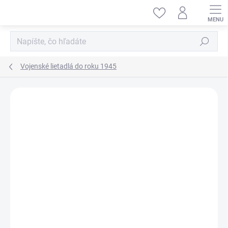
Prejsť
na
obsah
Hľadať
Vojenské lietadlá do roku 1945
ZNAČKA:
HOBBY BOSS