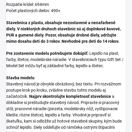
Rozpätie krídel: 694mm
Počet plastových dielov: 490+
Stavebnica z plastu, obsahuje nezostavené a nenafarbené
diely. V niektorých druhoch stavebníc sú aj doplnkové kovové,
PUR a gumené diely. Pozor, obsahuje drobné diely, udržujte
mimo dosahu deti do 3 rokov. Nevhodné pre deti do 14 rokov.
Pre zostavenie modelu potrebujete dokúpiť:
Lepidlo na plast,
farby, štetce, modelárske náradie. V stavebniciach typu Gift Set /
Model Set môžu byť aj základné farby, lepidlo a štetec.
Stavba modelu
Stavebný návod je obvykle obrázkový, bez textu. Pri rozvážnom
postupe krok po kroku, zvládne stavbu tohto modelu aj
začiatočník.
Najprv skontrolujte kompletnosť stavebnice
a
dôkladne si preštudujte stavebný návod. Pripravte si pracovný
stôl, pracovné náradie (pinzeta, modelársky nôž, vyštipovacie
kliešte, rôzne štetce), lepidlo a farby. Vhodné je pripraviť si
škatuľku, kam si odložíte už hotové stavebné skupiny, kým bude
schnúť lepidlo. Diely oddeľujte od rámčeka ostrými štípacími