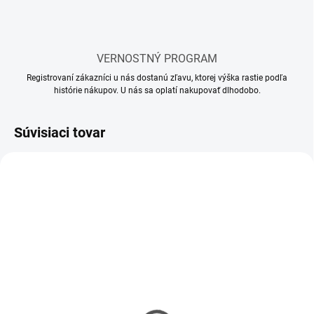
VERNOSTNÝ PROGRAM
Registrovaní zákazníci u nás dostanú zľavu, ktorej výška rastie podľa
histórie nákupov. U nás sa oplatí nakupovať dlhodobo.
Súvisiaci tovar
SKLADOM
SKLADOM
(10 KS)
(58 KS)
Mr Hobby - Gunze Mr.
Lepidlo Tamiya so