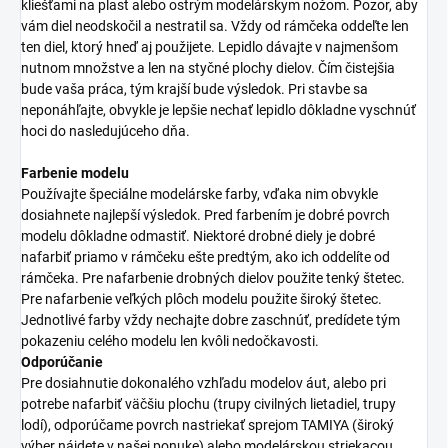
kliešťami na plast alebo ostrým modelárskym nožom. Pozor, aby
vám diel neodskočil a nestratil sa. Vždy od rámčeka oddeľte len
ten diel, ktorý hneď aj použijete. Lepidlo dávajte v najmenšom
nutnom množstve a len na styčné plochy dielov. Čím čistejšia
bude vaša práca, tým krajší bude výsledok. Pri stavbe sa
neponáhľajte, obvykle je lepšie nechať lepidlo dôkladne vyschnúť
hoci do nasledujúceho dňa.
Farbenie modelu
Používajte špeciálne modelárske farby, vďaka nim obvykle
dosiahnete najlepší výsledok. Pred farbením je dobré povrch
modelu dôkladne odmastiť. Niektoré drobné diely je dobré
nafarbiť priamo v rámčeku ešte predtým, ako ich oddelíte od
rámčeka. Pre nafarbenie drobných dielov použite tenký štetec.
Pre nafarbenie veľkých plôch modelu použite široký štetec.
Jednotlivé farby vždy nechajte dobre zaschnúť, predídete tým
pokazeniu celého modelu len kvôli nedočkavosti.
Odporúčanie
Pre dosiahnutie dokonalého vzhľadu modelov áut, alebo pri
potrebe nafarbiť väčšiu plochu (trupy civilných lietadiel, trupy
lodí), odporúčame povrch nastriekať sprejom TAMIYA (široký
výber nájdete v našej ponuke) alebo modelárskou striekacou