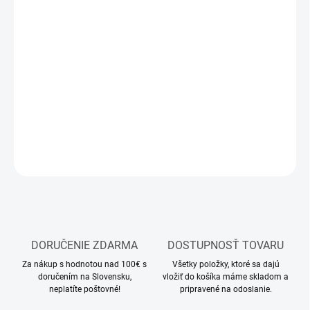
MOŽNOSTI
DORUČENIA
−
+
Pridať do košíka
Stavebnica plastového modelu lietadla
DETAILNÉ INFORMÁCIE
OPÝTAŤ SA
STRÁŽIŤ
DORUČENIE ZDARMA
DOSTUPNOSŤ TOVARU
Za nákup s hodnotou nad 100€ s
Všetky položky, ktoré sa dajú
doručením na Slovensku,
vložiť do košíka máme skladom a
neplatíte poštovné!
pripravené na odoslanie.