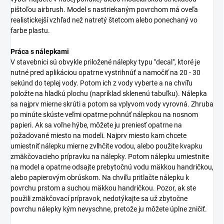
pištoľou airbrush. Model s nastriekaným povrchom má oveľa
realistickejší vzhľad než natretý štetcom alebo ponechaný vo
farbe plastu.
Práca s nálepkami
V stavebnici sú obvykle priložené nálepky typu "decal", ktoré je
nutné pred aplikáciou opatrne vystrihnúť a namočiť na 20 - 30
sekúnd do teplej vody. Potom ich z vody vyberte a na chvíľu
položte na hladkú plochu (napríklad sklenenú tabuľku). Nálepka
sa najprv mierne skrúti a potom sa vplyvom vody vyrovná. Zhruba
po minúte skúste veľmi opatrne pohnúť nálepkou na nosnom
papieri. Ak sa voľne hýbe, môžete ju preniesť opatrne na
požadované miesto na modeli. Najprv miesto kam chcete
umiestniť nálepku mierne zvlhčite vodou, alebo použite kvapku
zmäkčovacieho prípravku na nálepky. Potom nálepku umiestnite
na model a opatrne odsajte prebytočnú vodu mäkkou handričkou,
alebo papierovým obrúskom. Na chvíľu pritlačte nálepku k
povrchu prstom a suchou mäkkou handričkou. Pozor, ak ste
použili zmäkčovací prípravok, nedotýkajte sa už zbytočne
povrchu nálepky kým nevyschne, pretože ju môžete úplne zničiť.