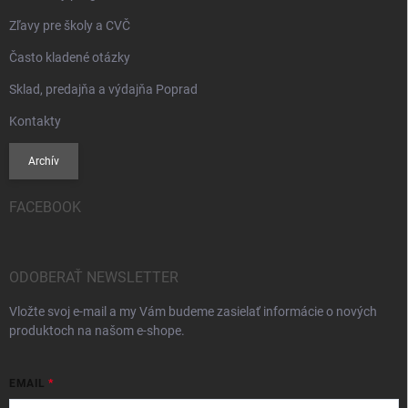
Zľavy pre školy a CVČ
Často kladené otázky
Sklad, predajňa a výdajňa Poprad
Kontakty
Archív
FACEBOOK
ODOBERAŤ NEWSLETTER
Vložte svoj e-mail a my Vám budeme zasielať informácie o nových
produktoch na našom e-shope.
EMAIL