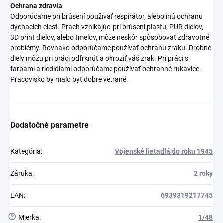
Ochrana zdravia
Odporúčame pri brúsení používať respirátor, alebo inú ochranu
dýchacích ciest. Prach vznikajúci pri brúsení plastu, PUR dielov,
3D print dielov, alebo tmelov, môže neskôr spôsobovať zdravotné
problémy. Rovnako odporúčame používať ochranu zraku. Drobné
diely môžu pri práci odfrknúť a ohroziť váš zrak. Pri práci s
farbami a riedidlami odporúčame používať ochranné rukavice.
Pracovisko by malo byť dobre vetrané.
Dodatočné parametre
Kategória
:
Vojenské lietadlá do roku 1945
Záruka
:
2 roky
EAN
:
6939319217745
?
Mierka
:
1/48