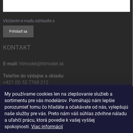
Vložením e-mailu súhlasíte s
podmienkami ochrany osobných údajov
Prihlásiť sa
KONTAKT
E-mail:
htmodel@htmodel.sk
Telefón do výdajne a skladu:
+421 (0) 52 7768 212
My používame cookies len na zlepšovanie služieb a
Poštová / Odberná adresa:
sortimentu pre vás modelárov. Pomáhajú nám lepšie
HT model
porozumieť tomu čo hľadáte a očakávate od nás, vylepšujú
Na letisko 49
naše služby pre vás. Preto nám váš súhlas zdvihne náladu
058 01 Poprad
a uľahčí prácu, ktorá povedie k vašej vyššej
Slovenská Republika
spokojnosti.
Viac informácií