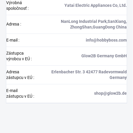
Výrobná
Yatai Electric Appliances Co, Ltd.
spoločnosť
:
NanLong Industrial Park,SanXiang,
Adresa
:
ZhongShan,GuangDong China
E-mail
:
info@hobbyboss.com
Zástupca
Glow2B Germany GmbH
výrobcu v EÚ
:
Adresa
Erlenbacher Str. 3 42477 Radevormwald
zástupcu v EÚ
:
Germany
E-mail
shop@glow2b.de
zástupcu v EÚ
: