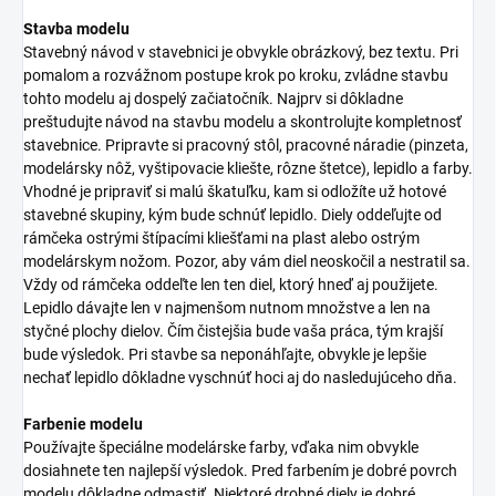
Stavba modelu
Stavebný návod v stavebnici je obvykle obrázkový, bez textu. Pri
pomalom a rozvážnom postupe krok po kroku, zvládne stavbu
tohto modelu aj dospelý začiatočník. Najprv si dôkladne
preštudujte návod na stavbu modelu a skontrolujte kompletnosť
stavebnice. Pripravte si pracovný stôl, pracovné náradie (pinzeta,
modelársky nôž, vyštipovacie kliešte, rôzne štetce), lepidlo a farby.
Vhodné je pripraviť si malú škatuľku, kam si odložíte už hotové
stavebné skupiny, kým bude schnúť lepidlo. Diely oddeľujte od
rámčeka ostrými štípacími kliešťami na plast alebo ostrým
modelárskym nožom. Pozor, aby vám diel neoskočil a nestratil sa.
Vždy od rámčeka oddeľte len ten diel, ktorý hneď aj použijete.
Lepidlo dávajte len v najmenšom nutnom množstve a len na
styčné plochy dielov. Čím čistejšia bude vaša práca, tým krajší
bude výsledok. Pri stavbe sa neponáhľajte, obvykle je lepšie
nechať lepidlo dôkladne vyschnúť hoci aj do nasledujúceho dňa.
Farbenie modelu
Používajte špeciálne modelárske farby, vďaka nim obvykle
dosiahnete ten najlepší výsledok. Pred farbením je dobré povrch
modelu dôkladne odmastiť. Niektoré drobné diely je dobré