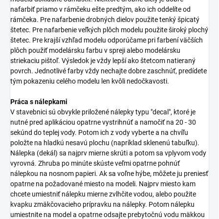
nafarbiť priamo v rámčeku ešte predtým, ako ich oddelíte od
rámčeka. Pre nafarbenie drobných dielov použite tenký špicatý
štetec. Pre nafarbenie veľkých plôch modelu použite široký plochý
štetec. Pre krajší vzhľad modelu odporúčame pri farbení väčších
plôch použiť modelársku farbu v spreji alebo modelársku
striekaciu pištoľ. Výsledok je vždy lepší ako štetcom natieraný
povrch. Jednotlivé farby vždy nechajte dobre zaschnúť, predídete
tým pokazeniu celého modelu len kvôli nedočkavosti.
Práca s nálepkami
V stavebnici sú obvykle priložené nálepky typu "decal", ktoré je
nutné pred aplikáciou opatrne vystrihnúť a namočiť na 20 - 30
sekúnd do teplej vody. Potom ich z vody vyberte a na chvíľu
položte na hladkú nesavú plochu (napríklad sklenenú tabuľku).
Nálepka (dekál) sa najprv mierne skrúti a potom sa vplyvom vody
vyrovná. Zhruba po minúte skúste veľmi opatrne pohnúť
nálepkou na nosnom papieri. Ak sa voľne hýbe, môžete ju preniesť
opatrne na požadované miesto na modeli. Najprv miesto kam
chcete umiestniť nálepku mierne zvlhčite vodou, alebo použite
kvapku zmäkčovacieho prípravku na nálepky. Potom nálepku
umiestnite na model a opatrne odsajte prebytočnú vodu mäkkou