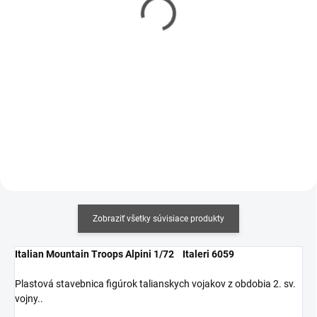
CONTACTA
Contacta Professional
PROFESSIONAL 25g
12,5g
€5,20
€3,80
€4,23 bez DPH
€3,09 bez DPH
Jednotková
Jednotková
€20,80 / 100 g
€304 / 1 kg
cena:
cena:
Do košíka
Do košíka
Zobraziť všetky súvisiace produkty
Italian Mountain Troops Alpini 1/72 Italeri 6059
Plastová stavebnica figúrok talianskych vojakov z obdobia 2. sv.
vojny..