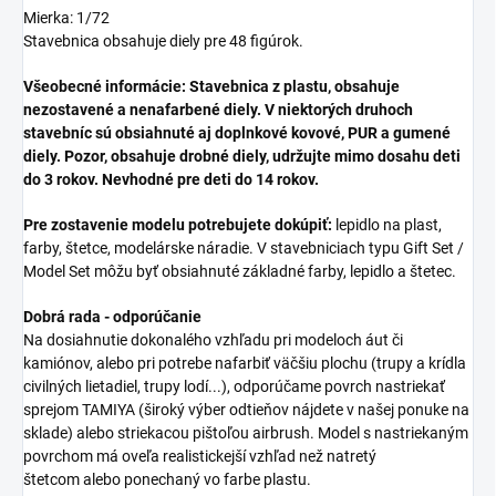
Mierka: 1/72
Stavebnica obsahuje diely pre 48 figúrok.
Všeobecné informácie: Stavebnica z plastu, obsahuje
nezostavené a nenafarbené diely. V niektorých druhoch
stavebníc sú obsiahnuté aj doplnkové kovové, PUR a gumené
diely. Pozor, obsahuje drobné diely, udržujte mimo dosahu deti
do 3 rokov. Nevhodné pre deti do 14 rokov.
Pre zostavenie modelu potrebujete dokúpiť:
lepidlo na plast,
farby, štetce, modelárske náradie. V stavebniciach typu Gift Set /
Model Set môžu byť obsiahnuté základné farby, lepidlo a štetec.
Dobrá rada - odporúčanie
Na dosiahnutie dokonalého vzhľadu pri modeloch áut či
kamiónov, alebo pri potrebe nafarbiť väčšiu plochu (trupy a krídla
civilných lietadiel, trupy lodí...), odporúčame povrch nastriekať
sprejom TAMIYA (široký výber odtieňov nájdete v našej ponuke na
sklade) alebo striekacou pištoľou airbrush. Model s nastriekaným
povrchom má oveľa realistickejší vzhľad než natretý
štetcom alebo ponechaný vo farbe plastu.