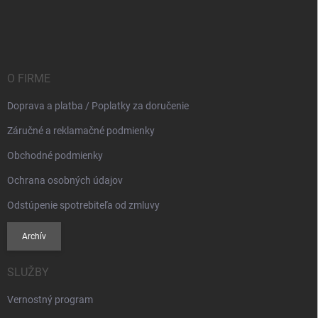
Z
á
p
ä
t
i
O FIRME
e
Doprava a platba / Poplatky za doručenie
Záručné a reklamačné podmienky
Obchodné podmienky
Ochrana osobných údajov
Odstúpenie spotrebiteľa od zmluvy
Archív
SLUŽBY
Vernostný program