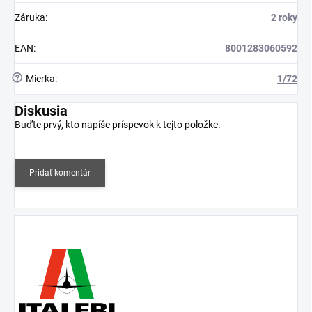
Záruka
:
2 roky
EAN
:
8001283060592
?
Mierka
:
1/72
Diskusia
Buďte prvý, kto napíše príspevok k tejto položke.
Pridať komentár