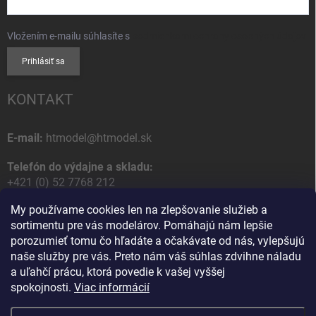
Vložením e-mailu súhlasíte s
podmienkami ochrany osobných údajov
Prihlásiť sa
KONTAKT
E-mail:
htmodel@htmodel.sk
Telefón do výdajne a skladu:
+421 (0) 52 7768 212
My používame cookies len na zlepšovanie služieb a
Poštová / Odberná adresa:
sortimentu pre vás modelárov. Pomáhajú nám lepšie
HT model
porozumieť tomu čo hľadáte a očakávate od nás, vylepšujú
Na letisko 49
naše služby pre vás. Preto nám váš súhlas zdvihne náladu
058 01 Poprad
a uľahčí prácu, ktorá povedie k vašej vyššej
Slovenská Republika
spokojnosti.
Viac informácií