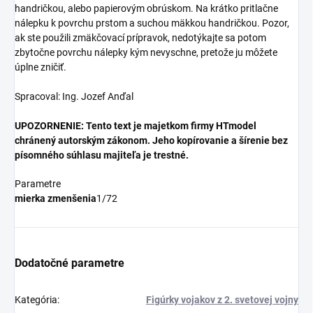
handričkou, alebo papierovým obrúskom. Na krátko pritlačne
nálepku k povrchu prstom a suchou mäkkou handričkou. Pozor,
ak ste použili zmäkčovací prípravok, nedotýkajte sa potom
zbytočne povrchu nálepky kým nevyschne, pretože ju môžete
úplne zničiť.
Spracoval: Ing. Jozef Anďal
UPOZORNENIE: Tento text je majetkom firmy HTmodel
chránený autorským zákonom. Jeho kopírovanie a šírenie bez
písomného súhlasu majiteľa je trestné.
Parametre
mierka zmenšenia
1/72
Dodatočné parametre
Kategória
:
Figúrky vojakov z 2. svetovej vojny