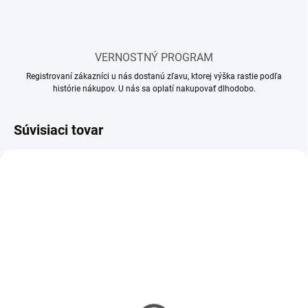
VERNOSTNÝ PROGRAM
Registrovaní zákazníci u nás dostanú zľavu, ktorej výška rastie podľa
histórie nákupov. U nás sa oplatí nakupovať dlhodobo.
Súvisiaci tovar
SKLADOM
SKLADOM
(65 KS)
(115 KS)
Lepidlo Revell ihla
Lepidlo Revell ihla MINI