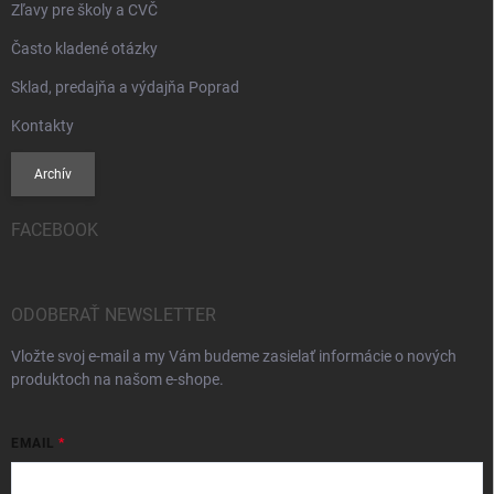
Zľavy pre školy a CVČ
Často kladené otázky
Sklad, predajňa a výdajňa Poprad
Kontakty
Archív
FACEBOOK
ODOBERAŤ NEWSLETTER
Vložte svoj e-mail a my Vám budeme zasielať informácie o nových
produktoch na našom e-shope.
EMAIL