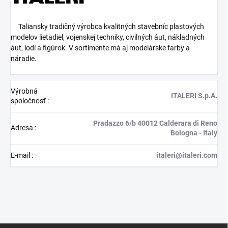
Taliansky tradičný výrobca kvalitných stavebníc plastových
modelov lietadiel, vojenskej techniky, civilných áut, nákladných
áut, lodí a figúrok. V sortimente má aj modelárske farby a
náradie.
Výrobná
ITALERI S.p.A.
spoločnosť
:
Pradazzo 6/b 40012 Calderara di Reno
Adresa
:
Bologna - Italy
E-mail
:
italeri@italeri.com