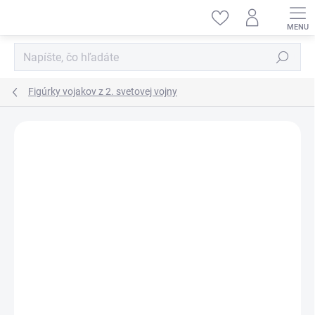
Prejsť
na
obsah
Hľadať
Figúrky vojakov z 2. svetovej vojny
ZNAČKA:
ITALERI