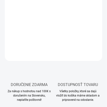
MOŽNOSTI
DORUČENIA
−
+
Pridať do košíka
stavebnica plastových figúrok vojakov
DETAILNÉ INFORMÁCIE
OPÝTAŤ SA
STRÁŽIŤ
DORUČENIE ZDARMA
DOSTUPNOSŤ TOVARU
Za nákup s hodnotou nad 100€ s
Všetky položky, ktoré sa dajú
doručením na Slovensku,
vložiť do košíka máme skladom a
neplatíte poštovné!
pripravené na odoslanie.