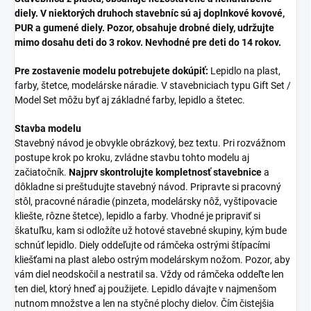
diely. V niektorých druhoch stavebníc sú aj doplnkové kovové,
PUR a gumené diely. Pozor, obsahuje drobné diely, udržujte
mimo dosahu deti do 3 rokov. Nevhodné pre deti do 14 rokov.
Pre zostavenie modelu potrebujete dokúpiť:
Lepidlo na plast,
farby, štetce, modelárske náradie. V stavebniciach typu Gift Set /
Model Set môžu byť aj základné farby, lepidlo a štetec.
Stavba modelu
Stavebný návod je obvykle obrázkový, bez textu. Pri rozvážnom
postupe krok po kroku, zvládne stavbu tohto modelu aj
začiatočník.
Najprv skontrolujte kompletnosť stavebnice
a
dôkladne si preštudujte stavebný návod. Pripravte si pracovný
stôl, pracovné náradie (pinzeta, modelársky nôž, vyštipovacie
kliešte, rôzne štetce), lepidlo a farby. Vhodné je pripraviť si
škatuľku, kam si odložíte už hotové stavebné skupiny, kým bude
schnúť lepidlo. Diely oddeľujte od rámčeka ostrými štípacími
kliešťami na plast alebo ostrým modelárskym nožom. Pozor, aby
vám diel neodskočil a nestratil sa. Vždy od rámčeka oddeľte len
ten diel, ktorý hneď aj použijete. Lepidlo dávajte v najmenšom
nutnom množstve a len na styčné plochy dielov. Čím čistejšia