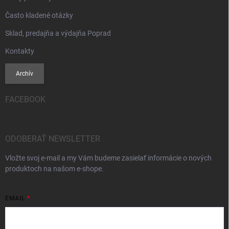
Často kladené otázky
Sklad, predajňa a výdajňa Poprad
Kontakty
Archív
FACEBOOK
ODOBERAŤ NEWSLETTER
Vložte svoj e-mail a my Vám budeme zasielať informácie o nových
produktoch na našom e-shope.
EMAIL