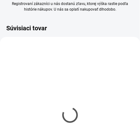
Registrovaní zákazníci u nás dostanú zľavu, ktorej výška rastie podľa
histórie nákupov. U nás sa oplatí nakupovať dlhodobo.
Súvisiaci tovar
SKLADOM
SKLADOM
(10 KS)
(5 KS)
Mr Hobby - Gunze Mr.
Mr Hobby - Gunze Mr.
Cement S (40 ml)
Cement SP (40 ml)
€5,90
€6,20
€4,80 bez DPH
€5,04 bez DPH
Jednotková
Jednotková
€14,75 / 100 ml
€15,50 / 100 ml