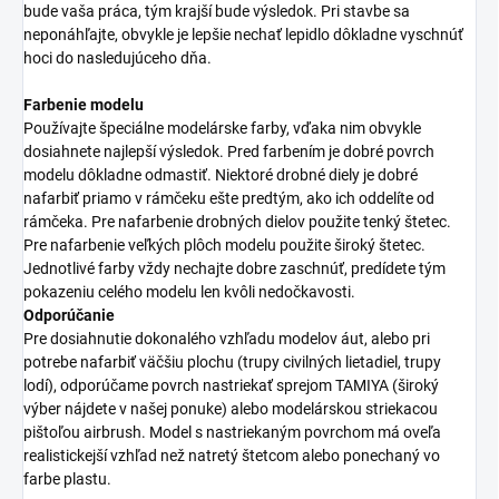
bude vaša práca, tým krajší bude výsledok. Pri stavbe sa
neponáhľajte, obvykle je lepšie nechať lepidlo dôkladne vyschnúť
hoci do nasledujúceho dňa.
Farbenie modelu
Používajte špeciálne modelárske farby, vďaka nim obvykle
dosiahnete najlepší výsledok. Pred farbením je dobré povrch
modelu dôkladne odmastiť. Niektoré drobné diely je dobré
nafarbiť priamo v rámčeku ešte predtým, ako ich oddelíte od
rámčeka. Pre nafarbenie drobných dielov použite tenký štetec.
Pre nafarbenie veľkých plôch modelu použite široký štetec.
Jednotlivé farby vždy nechajte dobre zaschnúť, predídete tým
pokazeniu celého modelu len kvôli nedočkavosti.
Odporúčanie
Pre dosiahnutie dokonalého vzhľadu modelov áut, alebo pri
potrebe nafarbiť väčšiu plochu (trupy civilných lietadiel, trupy
lodí), odporúčame povrch nastriekať sprejom TAMIYA (široký
výber nájdete v našej ponuke) alebo modelárskou striekacou
pištoľou airbrush. Model s nastriekaným povrchom má oveľa
realistickejší vzhľad než natretý štetcom alebo ponechaný vo
farbe plastu.