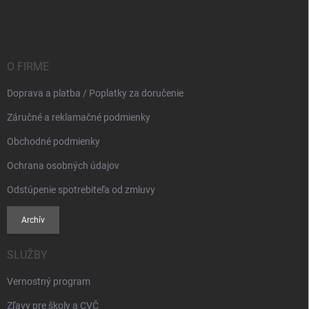
á
p
ä
t
i
O FIRME
e
Doprava a platba / Poplatky za doručenie
Záručné a reklamačné podmienky
Obchodné podmienky
Ochrana osobných údajov
Odstúpenie spotrebiteľa od zmluvy
Archív
SLUŽBY
Vernostný program
Zľavy pre školy a CVČ