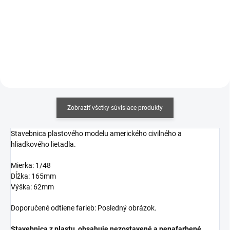
cena:
cena:
Do košíka
Do košíka
Zobraziť všetky súvisiace produkty
Stavebnica plastového modelu amerického civilného a
hliadkového lietadla.
Mierka: 1/48
Dĺžka: 165mm
Výška: 62mm
Doporučené odtiene farieb: Posledný obrázok.
Stavebnica z plastu, obsahuje nezostavené a nenafarbené