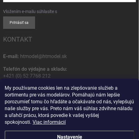
Vložením e-mailu súhlasíte s
podmienkami ochrany osobných údajov
Prihlásiť sa
KONTAKT
E-mail:
htmodel@htmodel.sk
Telefón do výdajne a skladu:
+421 (0) 52 7768 212
My používame cookies len na zlepšovanie služieb a
Poštová / Odberná adresa:
sortimentu pre vás modelárov. Pomáhajú nám lepšie
HT model
porozumieť tomu čo hľadáte a očakávate od nás, vylepšujú
Na letisko 49
naše služby pre vás. Preto nám váš súhlas zdvihne náladu
058 01 Poprad
a uľahčí prácu, ktorá povedie k vašej vyššej
Slovenská Republika
spokojnosti.
Viac informácií
Nastavenie