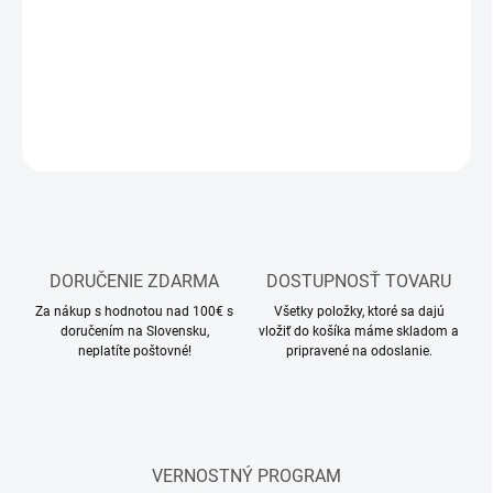
Stavebnica plastového modelu lietadla
DETAILNÉ INFORMÁCIE
OPÝTAŤ SA
STRÁŽIŤ
DORUČENIE ZDARMA
DOSTUPNOSŤ TOVARU
Za nákup s hodnotou nad 100€ s
Všetky položky, ktoré sa dajú
doručením na Slovensku,
vložiť do košíka máme skladom a
neplatíte poštovné!
pripravené na odoslanie.
VERNOSTNÝ PROGRAM