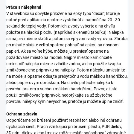
Práca s nálepkami
V stavebnici sú obvykle priložené nálepky typu "decal", ktoré je
nutné pred aplikáciou opatrne vystrihnúť a namočiť na 20 - 30
sekúnd do teplej vody. Potom ich z vody vyberte a na chvíľu
položte na hladkú plochu (napríklad sklenenú tabuľku). Nálepka
sa najprv mierne skrúti a potom sa vplyvom vody vyrovná. Zhruba
po minúte skúste veľmi opatrne pohnúť nálepkou na nosnom
papieri. Ak sa voľne hýbe, môžete ju preniesť opatrne na
požadované miesto na modeli. Najprv miesto kam chcete
umiestniť nálepku mierne zvlhčite vodou, alebo použite kvapku
zmäkčovacieho prípravku na nálepky. Potom nálepku umiestnite
na model a opatrne odsajte prebytočnú vodu mäkkou handričkou,
alebo papierovým obrúskom. Na chvíľu pritlačte nálepku k
povrchu prstom a suchou mäkkou handričkou. Pozor, ak ste
použili zmäkčovací prípravok, nedotýkajte sa už zbytočne
povrchu nálepky kým nevyschne, pretože ju môžete úplne zničiť.
Ochrana zdravia
Odporúčame pri brúsení používať respirátor, alebo inú ochranu
dýchacích ciest. Prach vznikajúci pri brúsení plastu, PUR dielov,
3D print dielov, alebo tmelov, môže neskôr spôsobovať zdravotné