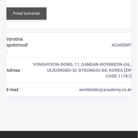
Pridať komentár
Výrobná
spoločnosť
ACADEMY
:
YONGHYEON-DONG, 11, SANDAN-RO98BEON-GIL,
Adresa
:
UIJEONGBU-SI, GYEONGGI-DO, KOREA [ZIP
CODE:11781]
E-mail
:
worldwide@academy.co.kr
Z