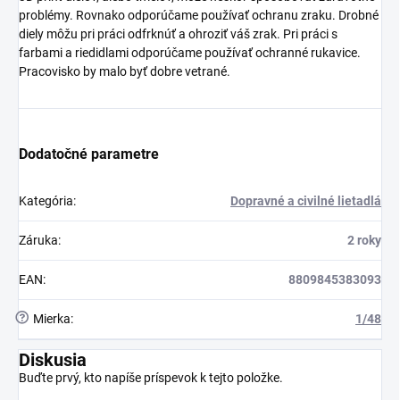
problémy. Rovnako odporúčame používať ochranu zraku. Drobné
diely môžu pri práci odfrknúť a ohroziť váš zrak. Pri práci s
farbami a riedidlami odporúčame používať ochranné rukavice.
Pracovisko by malo byť dobre vetrané.
Dodatočné parametre
Kategória
:
Dopravné a civilné lietadlá
Záruka
:
2 roky
EAN
:
8809845383093
?
Mierka
:
1/48
Diskusia
Buďte prvý, kto napíše príspevok k tejto položke.